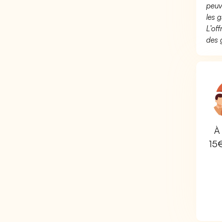
peuv
les g
L’of
des 
À 
15