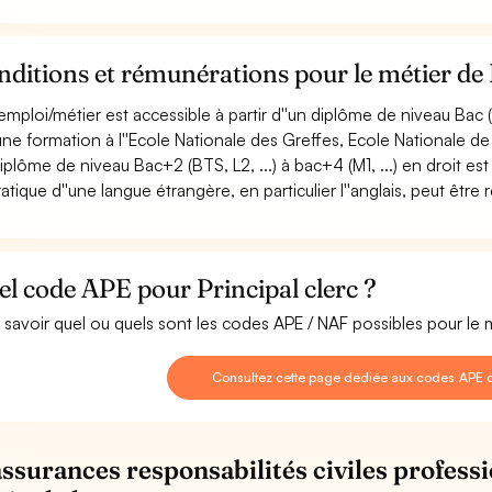
ditions et rémunérations pour le métier de 
emploi/métier est accessible à partir d''un diplôme de niveau Bac (
une formation à l''Ecole Nationale des Greffes, Ecole Nationale de 
iplôme de niveau Bac+2 (BTS, L2, ...) à bac+4 (M1, ...) en droit est
ratique d''une langue étrangère, en particulier l''anglais, peut être 
l code APE pour Principal clerc ?
 savoir quel ou quels sont les codes APE / NAF possibles pour le mé
Consultez cette page dédiée aux codes APE de
assurances responsabilités civiles professi