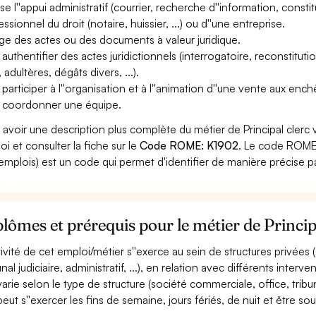
ise l''appui administratif (courrier, recherche d''information, consti
ssionnel du droit (notaire, huissier, ...) ou d''une entreprise.
ge des actes ou des documents à valeur juridique.
authentifier des actes juridictionnels (interrogatoire, reconstitution
, adultères, dégâts divers, ...).
 participer à l''organisation et à l''animation d''une vente aux enc
 coordonner une équipe.
 avoir une description plus complète du métier de Principal clerc
oi et consulter la fiche sur le
Code ROME: K1902
. Le code ROME 
emplois) est un code qui permet d'identifier de manière précise p
lômes et prérequis pour le métier de Princip
ctivité de cet emploi/métier s''exerce au sein de structures privées (
unal judiciaire, administratif, ...), en relation avec différents interve
varie selon le type de structure (société commerciale, office, tribunal
 peut s''exercer les fins de semaine, jours fériés, de nuit et être so