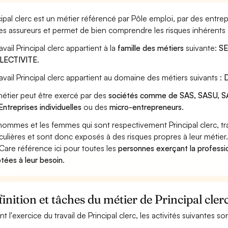
cipal clerc est un métier référencé par Pôle emploi, par des entrep
les assureurs et permet de bien comprendre les risques inhérents à
avail Principal clerc appartient à la
famille des métiers
suivante:
SE
LECTIVITE
.
ravail Principal clerc appartient au domaine des métiers suivants :
D
étier peut être exercé par des
sociétés comme de SAS, SASU, SA
Entreprises individuelles
ou des
micro-entrepreneurs
.
hommes et les femmes qui sont respectivement Principal clerc, tra
iculières et sont donc exposés à des risques propres à leur métier
Care référence ici pour toutes les
personnes exerçant la profession
tées à leur besoin
.
inition et tâches du métier de Principal cler
nt l'exercice du travail de Principal clerc, les activités suivantes s