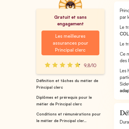
Prin
Gratuit et sans
par 
engagement
Le tr
COL
Les meilleures
assurances pour
Le t
Principal clerc
Ce m
des
9,8/10
Les 
part
Définition et tâches du métier de
Side
Principal clerc
adap
Diplômes et prérequis pour le
métier de Principal clerc
Déf
Conditions et rémunérations pour
le métier de Principal cler...
Dura