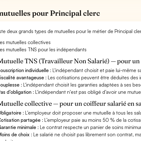
mutuelles pour Principal clerc
xiste deux grands types de mutuelles pour le métier de Principal cle
es mutuelles collectives
es mutuelles TNS pour les indépendants
Mutuelle TNS (Travailleur Non Salarié) — pour u
ouscription individuelle
: L'indépendant choisit et paie lui-même s
iscalité avantageuse
: Les cotisations peuvent être déduites des i
ouplesse
: L'indépendant choisit les garanties adaptées à ses bes
as d’obligation
: L'indépendant n'est pas obligé d’avoir une mutuel
Mutuelle collective — pour un coiffeur salarié en s
bligatoire
: L’employeur doit proposer une mutuelle à tous les sala
otisation partagée
: L’employeur paie au moins 50 % de la cotisa
arantie minimale
: Le contrat respecte un panier de soins minimum 
oins de choix
: Le salarié ne choisit pas librement son contrat, m