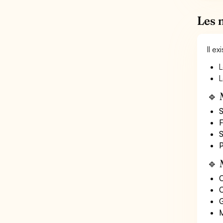
Les 
Il e
L
L
🔹 
S
F
S
P
🔹 
O
C
G
M