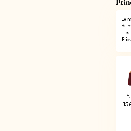
Prin
Le m
du m
Il e
Princ
À 
15