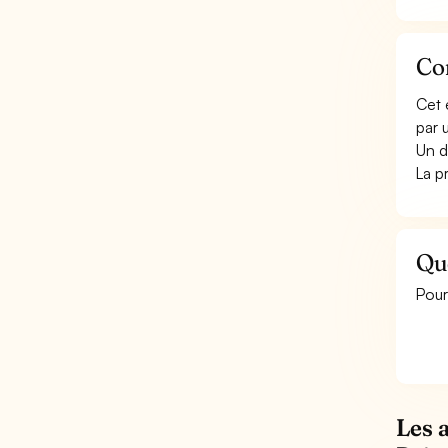
Con
Cet 
par 
Un d
La p
Que
Pour
Les 