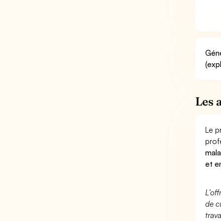
Géné
(exp
Les 
Le p
prof
mala
et e
L’of
de c
trav