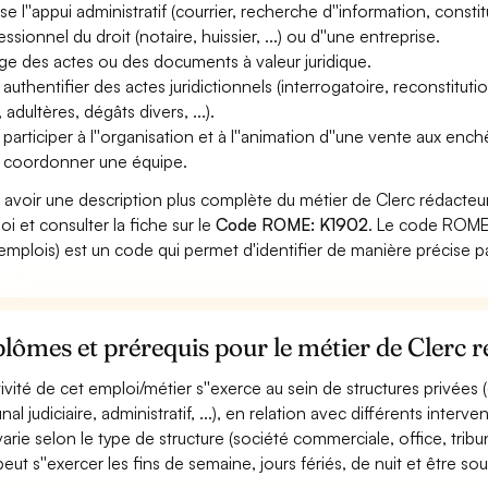
ise l''appui administratif (courrier, recherche d''information, consti
ssionnel du droit (notaire, huissier, ...) ou d''une entreprise.
ge des actes ou des documents à valeur juridique.
authentifier des actes juridictionnels (interrogatoire, reconstitution
, adultères, dégâts divers, ...).
 participer à l''organisation et à l''animation d''une vente aux enc
 coordonner une équipe.
 avoir une description plus complète du métier de Clerc rédacteu
oi et consulter la fiche sur le
Code ROME: K1902
. Le code ROME 
emplois) est un code qui permet d'identifier de manière précise p
lômes et prérequis pour le métier de Clerc 
ctivité de cet emploi/métier s''exerce au sein de structures privées (
unal judiciaire, administratif, ...), en relation avec différents interve
varie selon le type de structure (société commerciale, office, tribunal
 peut s''exercer les fins de semaine, jours fériés, de nuit et être so