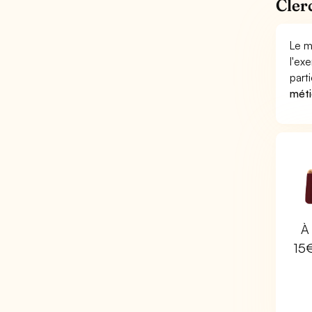
Cler
Le m
l'ex
part
méti
À 
15