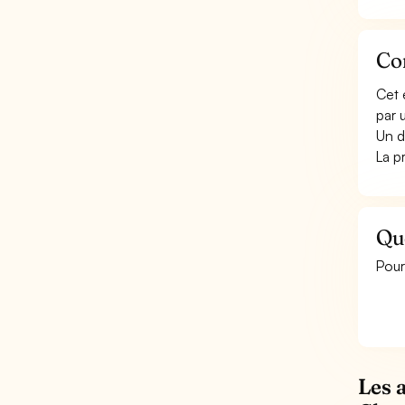
Con
Cet 
par 
Un d
La p
Qu
Pour
Les 