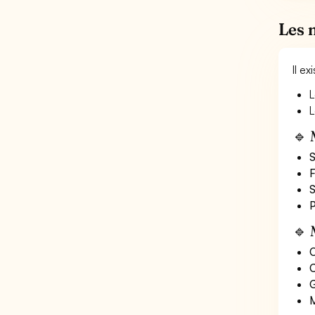
Les 
Il e
L
L
🔹 
S
F
S
P
🔹 
O
C
G
M