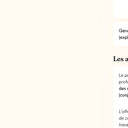
Géné
(exp
Les 
Le p
prof
des 
(con
L’of
de c
trav