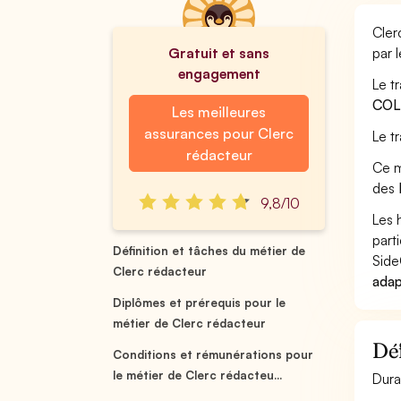
Cler
Gratuit et sans
par 
engagement
Le t
COL
Les meilleures
assurances pour Clerc
Le t
rédacteur
Ce m
des
9,8/10
Les 
part
Définition et tâches du métier de
Side
Clerc rédacteur
adap
Diplômes et prérequis pour le
métier de Clerc rédacteur
Déf
Conditions et rémunérations pour
le métier de Clerc rédacteu...
Dura