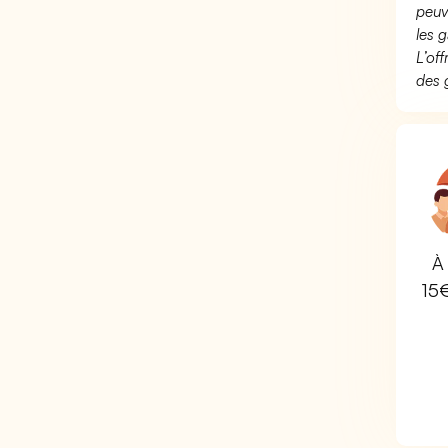
peuv
les g
L’of
des 
À 
15