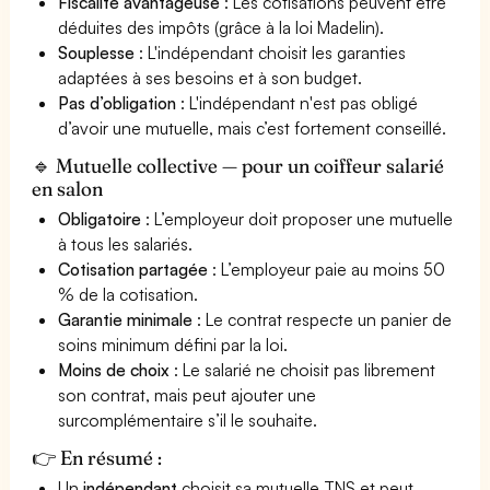
Fiscalité avantageuse
: Les cotisations peuvent être
déduites des impôts (grâce à la loi Madelin).
Souplesse
: L'indépendant choisit les garanties
adaptées à ses besoins et à son budget.
Pas d’obligation
: L'indépendant n'est pas obligé
d’avoir une mutuelle, mais c’est fortement conseillé.
🔹 Mutuelle collective — pour un coiffeur salarié
en salon
Obligatoire
: L’employeur doit proposer une mutuelle
à tous les salariés.
Cotisation partagée
: L’employeur paie au moins 50
% de la cotisation.
Garantie minimale
: Le contrat respecte un panier de
soins minimum défini par la loi.
Moins de choix
: Le salarié ne choisit pas librement
son contrat, mais peut ajouter une
surcomplémentaire s’il le souhaite.
👉 En résumé :
Un
indépendant
choisit sa mutuelle TNS et peut