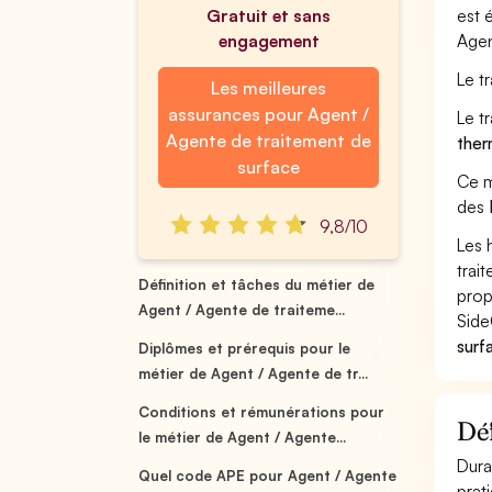
Gratuit et sans
est 
engagement
Agen
Le t
Les meilleures
assurances pour Agent /
Le t
Agente de traitement de
ther
surface
Ce m
des
9,8/10
Les 
trai
Définition et tâches du métier de
prop
Agent / Agente de traiteme...
Side
surf
Diplômes et prérequis pour le
métier de Agent / Agente de tr...
Conditions et rémunérations pour
Déf
le métier de Agent / Agente...
Dura
Quel code APE pour Agent / Agente
prat