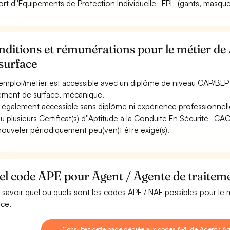
ort d''Equipements de Protection Individuelle -EPI- (gants, masque, 
ditions et rémunérations pour le métier de
surface
emploi/métier est accessible avec un diplôme de niveau CAP/BEP 
tement de surface, mécanique.
st également accessible sans diplôme ni expérience professionnell
u plusieurs Certificat(s) d''Aptitude à la Conduite En Sécurité -C
nouveler périodiquement peu(ven)t être exigé(s).
l code APE pour Agent / Agente de traiteme
 savoir quel ou quels sont les codes APE / NAF possibles pour le
ace.
Consultez cette page dédiée aux codes APE de Agent / Ag