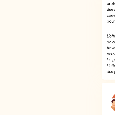
prof
dues
couv
pour
L’of
de c
trav
peuv
les g
L’of
des 