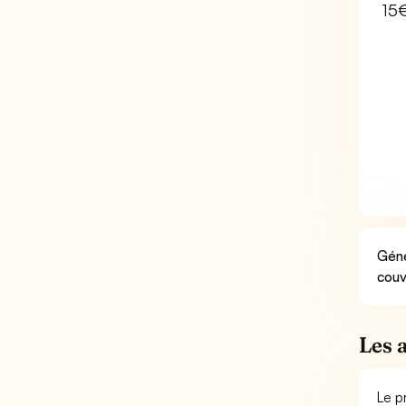
15
Géné
couv
Les 
Le p