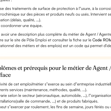
ise des traitements de surface de protection à l''usure, à la corr
trochimique sur des pièces et produits neufs ou usés. Intervient se
sation (délais, qualité, ...).
 coordonner une équipe.
 avoir une description plus complète du métier de Agent / Agent
re sur le site de Pôle Emploi et consulter la fiche sur le
Code ROM
ationnel des métiers et des emplois) est un code qui permet d'ide
lômes et prérequis pour le métier de Agent 
rface
ctivité de cet emploi/métier s''exerce au sein d''entreprise industrie
érents services (maintenance, méthodes, qualité, ...).
varie selon le secteur (aéronautique, automobile, ...), l''organisatio
nstallations(salle de commande, ...) et de produits fabriqués.
 peut s''exercer par roulement, les fins de semaine, jours fériés ou 