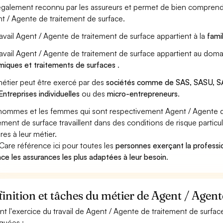
également reconnu par les assureurs et permet de bien comprendr
t / Agente de traitement de surface.
ravail Agent / Agente de traitement de surface appartient à la
fami
ravail Agent / Agente de traitement de surface appartient au doma
miques et traitements de surfaces
.
étier peut être exercé par des
sociétés comme de SAS, SASU, SA
Entreprises individuelles
ou des
micro-entrepreneurs
.
hommes et les femmes qui sont respectivement Agent / Agente d
tement de surface travaillent dans des conditions de risque partic
res à leur métier.
Care référence ici pour toutes les
personnes exerçant la professi
ace les assurances les plus adaptées à leur besoin
.
inition et tâches du métier de Agent / Agent
nt l'exercice du travail de Agent / Agente de traitement de surface
iquées :