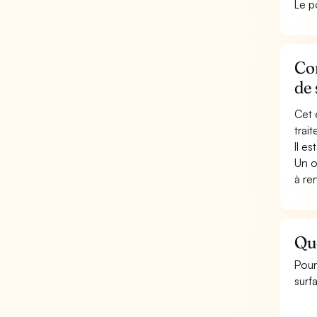
Le p
Con
de 
Cet 
trai
Il e
Un o
à re
Que
Pour
surf