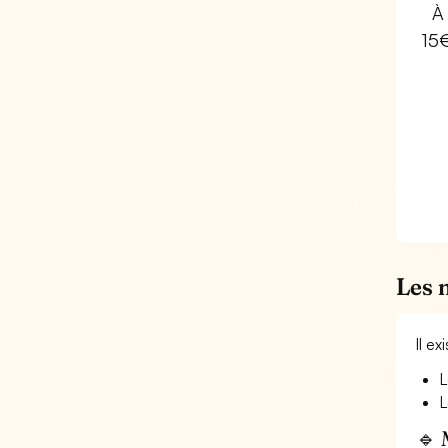
À 
15
Les 
Il e
L
L
🔹 