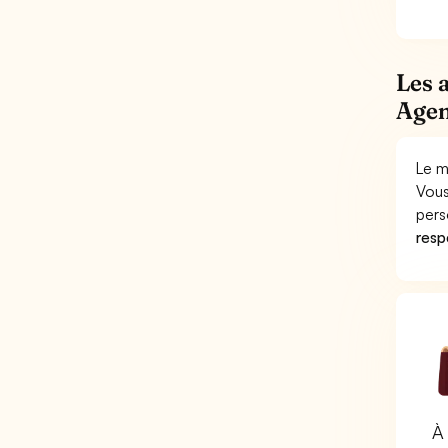
Les 
Agen
Le m
Vous
pers
respo
À 