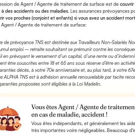
ession de Agent / Agente de traitement de surface est de
couvrir
 à des accidents ou des maladies
. Les assurances prévoyances 
rir vos proches (conjoint et enfants) si vous avez un accident mort
 Agent / Agente de traitement de surface:
fre de prévoyance TNS est destinée aux Travailleurs Non-Salariés No
umul emploi – retraite souhaitant se prémunir contre les conséquen
ail en prévoyant le versement d’un capital, d’une rente ou d’indemnit
ent être souscrites entre 18 et 65 ans sous réserve d’être en activi
aranties décès, à votre 70e anniversaire et, au plus tard, à votre 67e
fre ALPHA TNS est à adhésion annuelle renouvelable par tacite recon
garanties proposées sont éligibles à la Loi Madelin.
Vous êtes Agent / Agente de traitemen
en cas de maladie, accident !
Vous êtes indépendants, et généralement les aide
très importantes voire négligeables. Beaucoup d