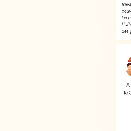
trav
peuv
les g
L’of
des 
À 
15