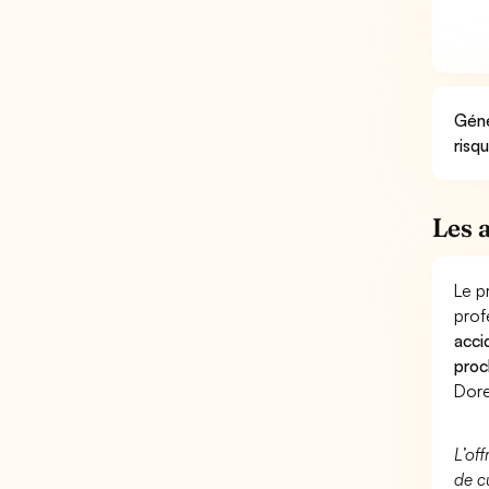
Géné
risq
Les 
Le p
prof
acci
proc
Dore
L’of
de c