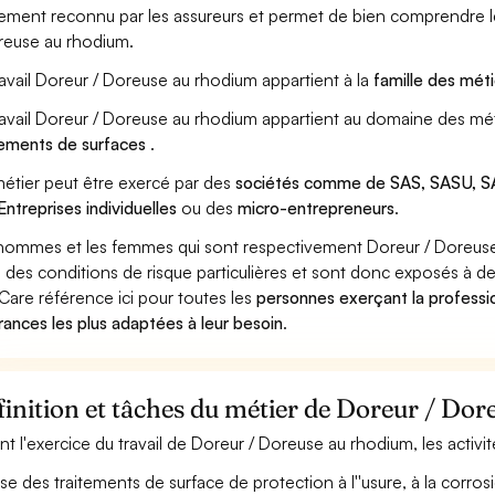
ement reconnu par les assureurs et permet de bien comprendre le
reuse au rhodium.
ravail Doreur / Doreuse au rhodium appartient à la
famille des méti
ravail Doreur / Doreuse au rhodium appartient au domaine des mét
tements de surfaces
.
étier peut être exercé par des
sociétés comme de SAS, SASU, SA
Entreprises individuelles
ou des
micro-entrepreneurs
.
hommes et les femmes qui sont respectivement Doreur / Doreuse 
 des conditions de risque particulières et sont donc exposés à des
Care référence ici pour toutes les
personnes exerçant la professi
rances les plus adaptées à leur besoin
.
inition et tâches du métier de Doreur / Do
nt l'exercice du travail de Doreur / Doreuse au rhodium, les activi
ise des traitements de surface de protection à l''usure, à la corr