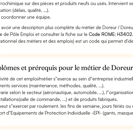
trochimique sur des pièces et produits neufs ou usés. Intervient se
sation (délais, qualité, ...).
 coordonner une équipe.
 avoir une description plus complète du métier de Doreur / Dor
ite de Pôle Emploi et consulter la fiche sur le
Code ROME: H3402
ationnel des métiers et des emplois) est un code qui permet d'ide
lômes et prérequis pour le métier de Doreu
ctivité de cet emploi/métier s''exerce au sein d''entreprise industrie
érents services (maintenance, méthodes, qualité, ...).
varie selon le secteur (aéronautique, automobile, ...), l''organisatio
nstallations(salle de commande, ...) et de produits fabriqués.
 peut s''exercer par roulement, les fins de semaine, jours fériés ou 
ort d''Equipements de Protection Individuelle -EPI- (gants, masque, 