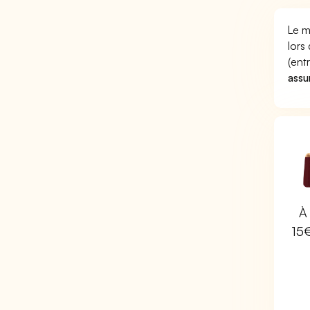
Le m
lors
(ent
assu
À 
15