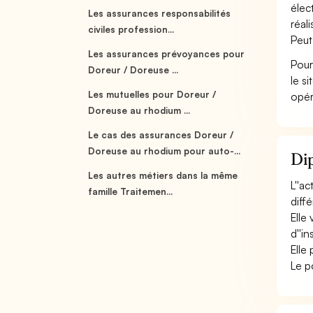
élec
Les assurances responsabilités
réali
civiles profession...
Peut
Les assurances prévoyances pour
Pour
Doreur / Doreuse ...
le s
Les mutuelles pour Doreur /
opér
Doreuse au rhodium ...
Le cas des assurances Doreur /
Doreuse au rhodium pour auto-...
Dip
Les autres métiers dans la même
L''a
famille Traitemen...
diff
Elle 
d''i
Elle
Le p