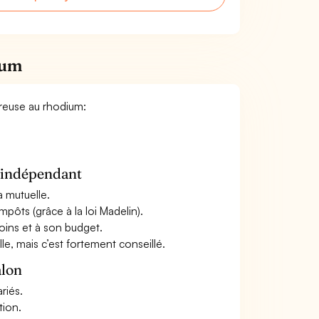
ium
oreuse au rhodium:
n indépendant
a mutuelle.
mpôts (grâce à la loi Madelin).
oins et à son budget.
le, mais c’est fortement conseillé.
alon
riés.
tion.