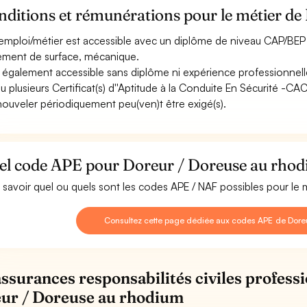
nditions et rémunérations pour le métier d
emploi/métier est accessible avec un diplôme de niveau CAP/BEP 
tement de surface, mécanique.
st également accessible sans diplôme ni expérience professionnell
u plusieurs Certificat(s) d''Aptitude à la Conduite En Sécurité -C
nouveler périodiquement peu(ven)t être exigé(s).
el code APE pour Doreur / Doreuse au rhod
 savoir quel ou quels sont les codes APE / NAF possibles pour le
Consultez cette page dédiée aux codes APE de Dore
assurances responsabilités civiles professi
ur / Doreuse au rhodium