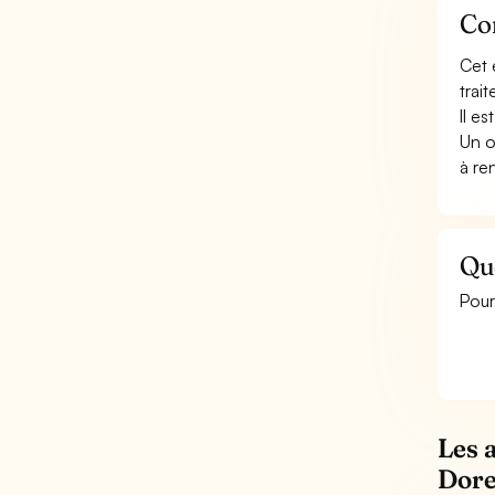
Co
Cet 
trai
Il e
Un o
à re
Qu
Pour
Les 
Dore