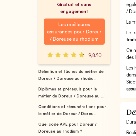
Gratuit et sans
égal
engagement
/ Do
Le t
Les meilleures
assurances pour Doreur
Le t
/ Doreuse au rhodium
trai
Ce m
9,8/10
des
Les 
Définition et tâches du métier de
dans
Doreur / Doreuse au rhodiu...
Side
assu
Diplômes et prérequis pour le
métier de Doreur / Doreuse au ...
Conditions et rémunérations pour
Déf
le métier de Doreur / Doreu...
Dura
Quel code APE pour Doreur /
Doreuse au rhodium ?
Réal