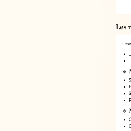
Les 
Il e
L
L
🔹 
S
F
S
P
🔹 
O
C