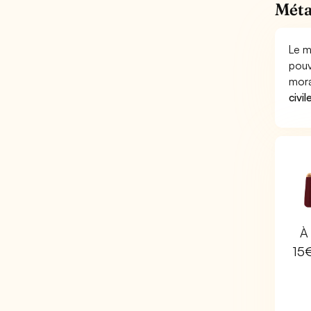
Méta
Le m
pouv
mora
civil
À 
15