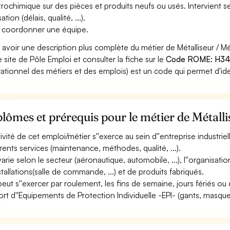
trochimique sur des pièces et produits neufs ou usés. Intervient se
sation (délais, qualité, ...).
 coordonner une équipe.
 avoir une description plus complète du métier de Métalliseur / 
le site de Pôle Emploi et consulter la fiche sur le
Code ROME: H3
ationnel des métiers et des emplois) est un code qui permet d'ide
lômes et prérequis pour le métier de Métalli
ctivité de cet emploi/métier s''exerce au sein d''entreprise industrie
érents services (maintenance, méthodes, qualité, ...).
varie selon le secteur (aéronautique, automobile, ...), l''organisatio
nstallations(salle de commande, ...) et de produits fabriqués.
 peut s''exercer par roulement, les fins de semaine, jours fériés ou 
ort d''Equipements de Protection Individuelle -EPI- (gants, masque, 