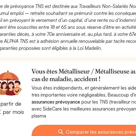
fre de prévoyance TNS est destinée aux Travailleurs Non-Salariés No
umul emploi – retraite souhaitant se prémunir contre les conséquen
ail en prévoyant le versement d’un capital, d’une rente ou d’indemnit
ent être souscrites entre 18 et 65 ans sous réserve d’être en activi
aranties décès, à votre 70e anniversaire et, au plus tard, à votre 67e
fre ALPHA TNS est à adhésion annuelle renouvelable par tacite recon
garanties proposées sont éligibles à la Loi Madelin.
Vous êtes Métalliseur / Métalliseuse 
cas de maladie, accident !
Vous êtes indépendants, et généralement les aide
très importantes voire négligeables. Beaucoup d
assurances prévoyance
pour les TNS (travailleur 
partir de
avec SideCare les meilleures assurances prévoyanc
€ par mois
plasma
Comparer les assurances prévo