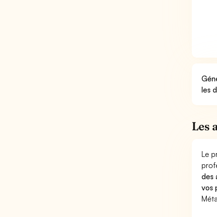
Géné
les 
Les 
Le p
prof
des 
vos 
Méta