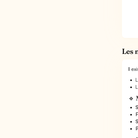
Les 
Il e
L
L
🔹 
S
F
S
P