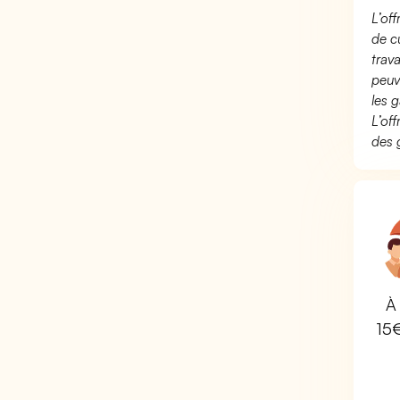
L’of
de c
trav
peuv
les g
L’of
des 
À 
15