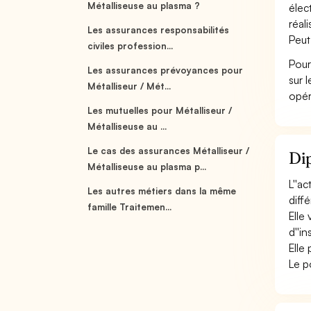
Métalliseuse au plasma ?
élec
réali
Les assurances responsabilités
Peut
civiles profession...
Pour
Les assurances prévoyances pour
sur 
Métalliseur / Mét...
opér
Les mutuelles pour Métalliseur /
Métalliseuse au ...
Le cas des assurances Métalliseur /
Dip
Métalliseuse au plasma p...
L''a
Les autres métiers dans la même
diff
famille Traitemen...
Elle 
d''i
Elle
Le p