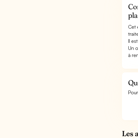
Con
pl
Cet 
trai
Il e
Un o
à re
Que
Pour
Les 