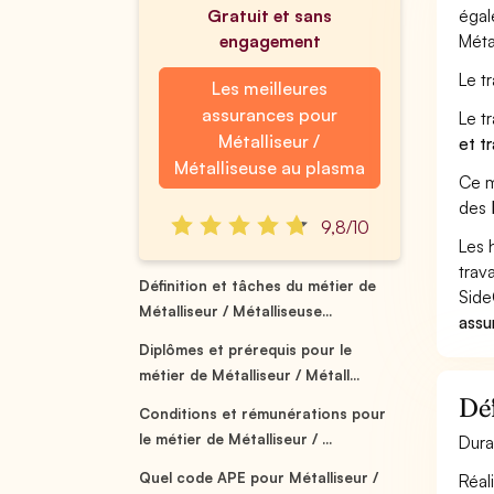
Gratuit et sans
égal
engagement
Méta
Le t
Les meilleures
assurances pour
Le t
Métalliseur /
et t
Métalliseuse au plasma
Ce m
des
9,8/10
Les 
trav
Définition et tâches du métier de
Side
Métalliseur / Métalliseuse...
assu
Diplômes et prérequis pour le
métier de Métalliseur / Métall...
Déf
Conditions et rémunérations pour
le métier de Métalliseur / ...
Dura
Quel code APE pour Métalliseur /
Réal