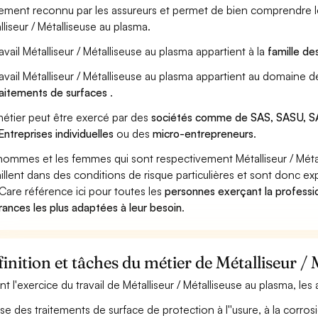
ement reconnu par les assureurs et permet de bien comprendre le
lliseur / Métalliseuse au plasma.
ravail Métalliseur / Métalliseuse au plasma appartient à la
famille de
ravail Métalliseur / Métalliseuse au plasma appartient au domaine d
raitements de surfaces
.
étier peut être exercé par des
sociétés comme de SAS, SASU, SA
Entreprises individuelles
ou des
micro-entrepreneurs
.
hommes et les femmes qui sont respectivement Métalliseur / Métal
aillent dans des conditions de risque particulières et sont donc ex
Care référence ici pour toutes les
personnes exerçant la professio
rances les plus adaptées à leur besoin
.
inition et tâches du métier de Métalliseur /
nt l'exercice du travail de Métalliseur / Métalliseuse au plasma, les
ise des traitements de surface de protection à l''usure, à la corr