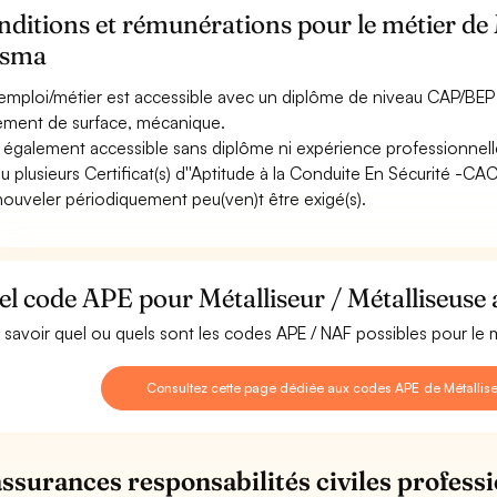
ditions et rémunérations pour le métier de 
asma
emploi/métier est accessible avec un diplôme de niveau CAP/BEP 
tement de surface, mécanique.
st également accessible sans diplôme ni expérience professionnell
u plusieurs Certificat(s) d''Aptitude à la Conduite En Sécurité -C
nouveler périodiquement peu(ven)t être exigé(s).
l code APE pour Métalliseur / Métalliseuse
 savoir quel ou quels sont les codes APE / NAF possibles pour le m
Consultez cette page dédiée aux codes APE de Métallise
assurances responsabilités civiles professi