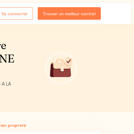
Se connecter
Trouver un meilleur contrat
re
NNE
S A LA
tien propreté