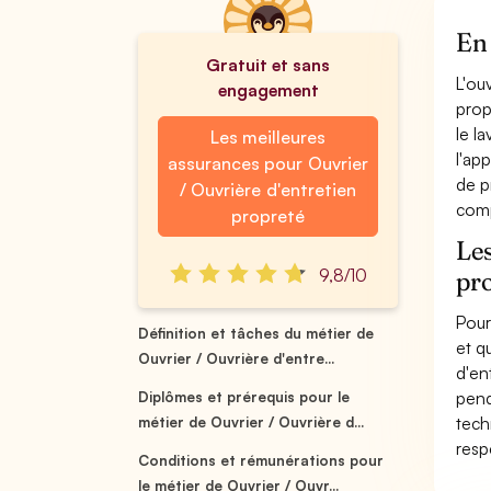
En 
Gratuit et sans
L'ou
engagement
prop
le l
Les meilleures
l'ap
assurances pour Ouvrier
de p
/ Ouvrière d'entretien
comp
propreté
Les
9,8/10
pr
Pour
Définition et tâches du métier de
et q
Ouvrier / Ouvrière d'entre...
d'en
pend
Diplômes et prérequis pour le
tech
métier de Ouvrier / Ouvrière d...
resp
Conditions et rémunérations pour
le métier de Ouvrier / Ouvr...