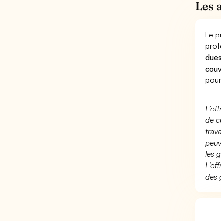
Les 
Le p
prof
dues
couv
pour
L’of
de c
trav
peuv
les g
L’of
des 