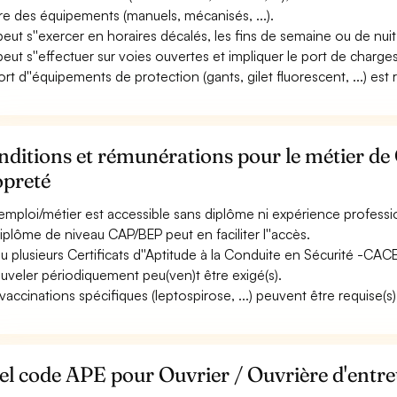
re des équipements (manuels, mécanisés, ...).
 peut s''exercer en horaires décalés, les fins de semaine ou de nuit
 peut s''effectuer sur voies ouvertes et impliquer le port de charges
ort d''équipements de protection (gants, gilet fluorescent, ...) est 
ditions et rémunérations pour le métier de 
opreté
emploi/métier est accessible sans diplôme ni expérience professi
iplôme de niveau CAP/BEP peut en faciliter l''accès.
u plusieurs Certificats d''Aptitude à la Conduite en Sécurité -CAC
uveler périodiquement peu(ven)t être exigé(s).
vaccinations spécifiques (leptospirose, ...) peuvent être requise(s)
l code APE pour Ouvrier / Ouvrière d'entre