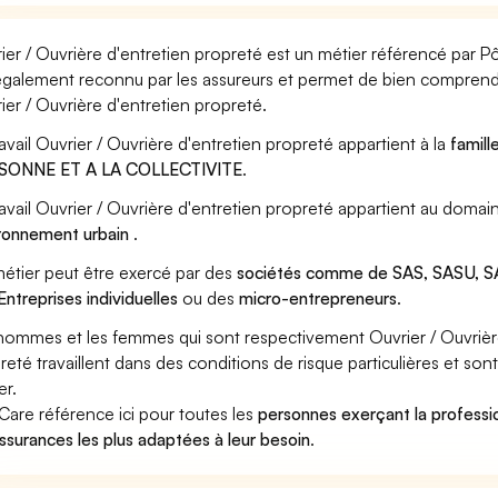
ier / Ouvrière d'entretien propreté est un métier référencé par Pôl
également reconnu par les assureurs et permet de bien comprendr
ier / Ouvrière d'entretien propreté.
ravail Ouvrier / Ouvrière d'entretien propreté appartient à la
famill
SONNE ET A LA COLLECTIVITE
.
ravail Ouvrier / Ouvrière d'entretien propreté appartient au domai
ronnement urbain
.
étier peut être exercé par des
sociétés comme de SAS, SASU, SA
Entreprises individuelles
ou des
micro-entrepreneurs
.
hommes et les femmes qui sont respectivement Ouvrier / Ouvrière
reté travaillent dans des conditions de risque particulières et so
er.
Care référence ici pour toutes les
personnes exerçant la professio
assurances les plus adaptées à leur besoin
.