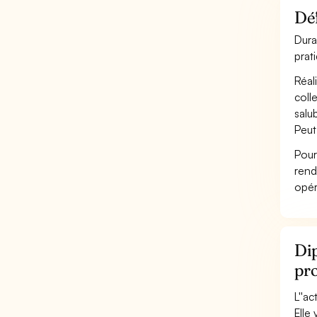
Déf
Dura
prat
Réal
coll
salu
Peut
Pour
rend
opér
Dip
pr
L''ac
Elle 