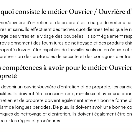
quoi consiste le métier Ouvrier / Ouvrière d
vrier/ouvrière d'entretien et de propreté est chargé de veiller à c
res et sains. Ils effectuent des tâches quotidiennes telles que le 
avage des vitres et le vidage des poubelles. Ils sont également r
provisionnement des fournitures de nettoyage et des produits chim
ropreté doivent être capables de travailler seuls ou en équipe e
réhension des protocoles de sécurité et des consignes d'entret
 compétences à avoir pour le métier Ouvrier
opreté
 devenir un ouvrier/ouvrière d'entretien et de propreté, les can
ualités. Ils doivent être consciencieux, minutieux et avoir une bonn
tretien et de propreté doivent également être en bonne forme phy
ant de longues périodes. De plus, ils doivent avoir une bonne c
niques de nettoyage et d'entretien. Ils doivent également être e
ecter les règles et procédures.