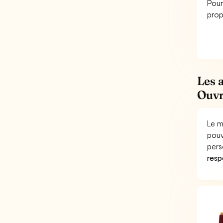
Pour
prop
Les 
Ouvr
Le m
pouv
pers
respo