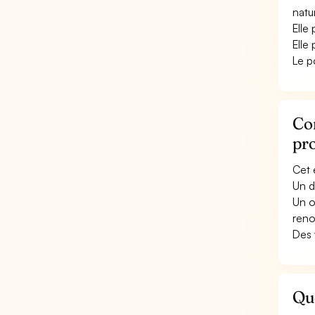
natu
Elle
Elle
Le p
Con
pr
Cet 
Un d
Un o
reno
Des 
Que