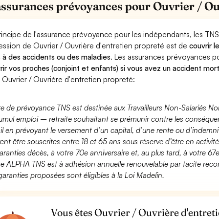
assurances prévoyances pour Ouvrier / Ou
rincipe de l'assurance prévoyance pour les indépendants, les TNS
ession de Ouvrier / Ouvrière d'entretien propreté est de
couvrir l
 à des accidents ou des maladies
. Les assurances prévoyances 
rir vos proches (conjoint et enfants) si vous avez un accident mort
 Ouvrier / Ouvrière d'entretien propreté:
fre de prévoyance TNS est destinée aux Travailleurs Non-Salariés No
umul emploi – retraite souhaitant se prémunir contre les conséquen
ail en prévoyant le versement d’un capital, d’une rente ou d’indemnit
ent être souscrites entre 18 et 65 ans sous réserve d’être en activi
aranties décès, à votre 70e anniversaire et, au plus tard, à votre 67e
fre ALPHA TNS est à adhésion annuelle renouvelable par tacite recon
garanties proposées sont éligibles à la Loi Madelin.
Vous êtes Ouvrier / Ouvrière d'entret