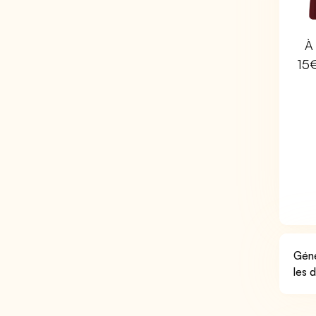
À 
15
Géné
les 