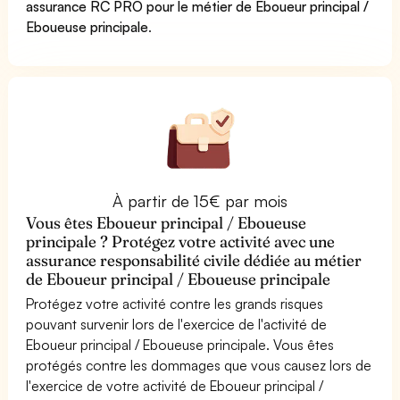
assurance RC PRO pour le métier de Eboueur principal /
Eboueuse principale
.
À partir de 15€ par mois
Vous êtes Eboueur principal / Eboueuse
principale ? Protégez votre activité avec une
assurance responsabilité civile dédiée au métier
de Eboueur principal / Eboueuse principale
Protégez votre activité contre les grands risques
pouvant survenir lors de l'exercice de l'activité de
Eboueur principal / Eboueuse principale. Vous êtes
protégés contre les dommages que vous causez lors de
l'exercice de votre activité de Eboueur principal /