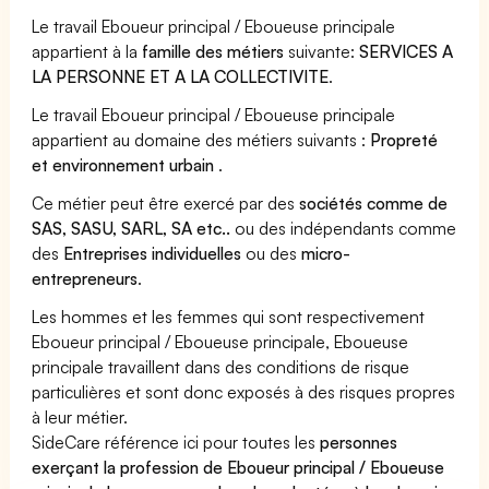
Le travail Eboueur principal / Eboueuse principale
appartient à la
famille des métiers
suivante:
SERVICES A
LA PERSONNE ET A LA COLLECTIVITE
.
Le travail Eboueur principal / Eboueuse principale
appartient au domaine des métiers suivants :
Propreté
et environnement urbain
.
Ce métier peut être exercé par des
sociétés comme de
SAS, SASU, SARL, SA etc..
ou des indépendants comme
des
Entreprises individuelles
ou des
micro-
entrepreneurs
.
Les hommes et les femmes qui sont respectivement
Eboueur principal / Eboueuse principale, Eboueuse
principale travaillent dans des conditions de risque
particulières et sont donc exposés à des risques propres
à leur métier.
SideCare référence ici pour toutes les
personnes
exerçant la profession de Eboueur principal / Eboueuse