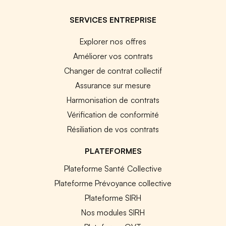
SERVICES ENTREPRISE
Explorer nos offres
Améliorer vos contrats
Changer de contrat collectif
Assurance sur mesure
Harmonisation de contrats
Vérification de conformité
Résiliation de vos contrats
PLATEFORMES
Plateforme Santé Collective
Plateforme Prévoyance collective
Plateforme SIRH
Nos modules SIRH