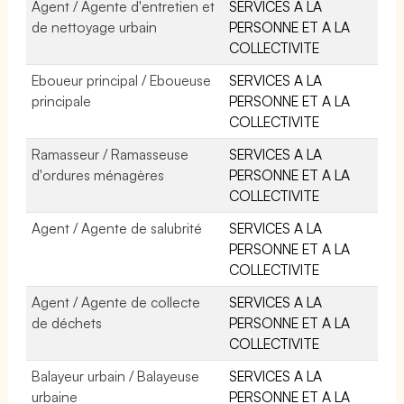
Agent / Agente d'entretien et
SERVICES A LA
de nettoyage urbain
PERSONNE ET A LA
COLLECTIVITE
Eboueur principal / Eboueuse
SERVICES A LA
principale
PERSONNE ET A LA
COLLECTIVITE
Ramasseur / Ramasseuse
SERVICES A LA
d'ordures ménagères
PERSONNE ET A LA
COLLECTIVITE
Agent / Agente de salubrité
SERVICES A LA
PERSONNE ET A LA
COLLECTIVITE
Agent / Agente de collecte
SERVICES A LA
de déchets
PERSONNE ET A LA
COLLECTIVITE
Balayeur urbain / Balayeuse
SERVICES A LA
urbaine
PERSONNE ET A LA