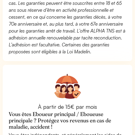
cas. Les garanties peuvent être souscrites entre 18 et 65
ans sous réserve d’être en activité professionnelle et
cessent, en ce qui concerne les garanties décès, à votre
70e anniversaire et, au plus tard, à votre 67e anniversaire
pour les garanties arrêt de travail. L’offre ALPHA TNS est à
adhésion annuelle renouvelable par tacite reconduction.
L’adhésion est facultative. Certaines des garanties
proposées sont éligibles à la Loi Madelin.
À partir de 15€ par mois
Vous êtes Eboueur principal / Eboueuse
principale ? Protégez vos revenus en cas de
maladie, accident !
Vous êtes indépendants, et généralement les aides de