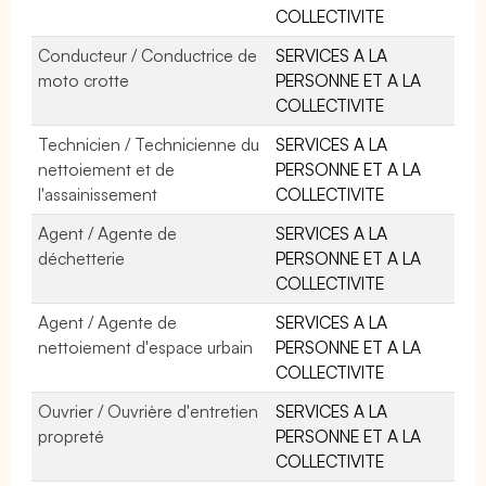
COLLECTIVITE
Conducteur / Conductrice de
SERVICES A LA
moto crotte
PERSONNE ET A LA
COLLECTIVITE
Technicien / Technicienne du
SERVICES A LA
nettoiement et de
PERSONNE ET A LA
l'assainissement
COLLECTIVITE
Agent / Agente de
SERVICES A LA
déchetterie
PERSONNE ET A LA
COLLECTIVITE
Agent / Agente de
SERVICES A LA
nettoiement d'espace urbain
PERSONNE ET A LA
COLLECTIVITE
Ouvrier / Ouvrière d'entretien
SERVICES A LA
propreté
PERSONNE ET A LA
COLLECTIVITE