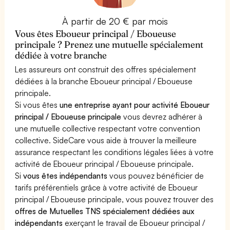
À partir de 20 € par mois
Vous êtes Eboueur principal / Eboueuse
principale ? Prenez une mutuelle spécialement
dédiée à votre branche
Les assureurs ont construit des offres spécialement
dédiées à la branche Eboueur principal / Eboueuse
principale.
Si vous êtes
une entreprise ayant pour activité Eboueur
principal / Eboueuse principale
vous devrez adhérer à
une mutuelle collective respectant votre convention
collective. SideCare vous aide à trouver la meilleure
assurance respectant les conditions légales liées à votre
activité de Eboueur principal / Eboueuse principale.
Si
vous êtes indépendants
vous pouvez bénéficier de
tarifs préférentiels grâce à votre activité de Eboueur
principal / Eboueuse principale, vous pouvez trouver des
offres de Mutuelles TNS spécialement dédiées aux
indépendants
exerçant le travail de Eboueur principal /