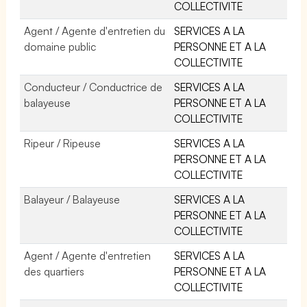
COLLECTIVITE
Agent / Agente d'entretien du
SERVICES A LA
domaine public
PERSONNE ET A LA
COLLECTIVITE
Conducteur / Conductrice de
SERVICES A LA
balayeuse
PERSONNE ET A LA
COLLECTIVITE
Ripeur / Ripeuse
SERVICES A LA
PERSONNE ET A LA
COLLECTIVITE
Balayeur / Balayeuse
SERVICES A LA
PERSONNE ET A LA
COLLECTIVITE
Agent / Agente d'entretien
SERVICES A LA
des quartiers
PERSONNE ET A LA
COLLECTIVITE