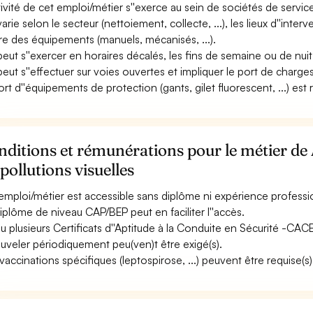
tivité de cet emploi/métier s''exerce au sein de sociétés de services,
varie selon le secteur (nettoiement, collecte, ...), les lieux d''interve
re des équipements (manuels, mécanisés, ...).
 peut s''exercer en horaires décalés, les fins de semaine ou de nuit
 peut s''effectuer sur voies ouvertes et impliquer le port de charges
ort d''équipements de protection (gants, gilet fluorescent, ...) est 
ditions et rémunérations pour le métier de 
 pollutions visuelles
emploi/métier est accessible sans diplôme ni expérience professi
iplôme de niveau CAP/BEP peut en faciliter l''accès.
u plusieurs Certificats d''Aptitude à la Conduite en Sécurité -CAC
uveler périodiquement peu(ven)t être exigé(s).
vaccinations spécifiques (leptospirose, ...) peuvent être requise(s)