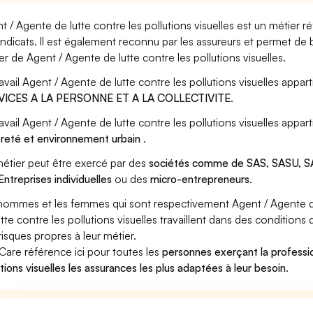
t / Agente de lutte contre les pollutions visuelles est un métier 
yndicats. Il est également reconnu par les assureurs et permet de
er de Agent / Agente de lutte contre les pollutions visuelles.
ravail Agent / Agente de lutte contre les pollutions visuelles appart
VICES A LA PERSONNE ET A LA COLLECTIVITE
.
ravail Agent / Agente de lutte contre les pollutions visuelles appa
reté et environnement urbain
.
étier peut être exercé par des
sociétés comme de SAS, SASU, SA
Entreprises individuelles
ou des
micro-entrepreneurs
.
hommes et les femmes qui sont respectivement Agent / Agente de l
utte contre les pollutions visuelles travaillent dans des conditions
risques propres à leur métier.
Care référence ici pour toutes les
personnes exerçant la professi
utions visuelles les assurances les plus adaptées à leur besoin
.