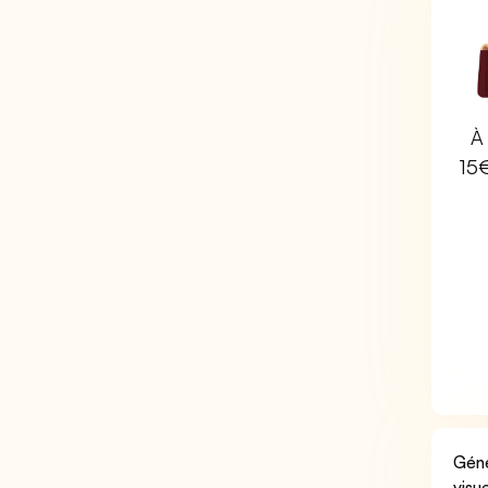
À 
15
Géné
visu