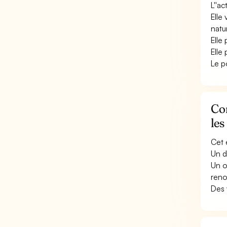
L''ac
Elle 
natu
Elle
Elle
Le p
Con
les
Cet 
Un d
Un o
reno
Des 