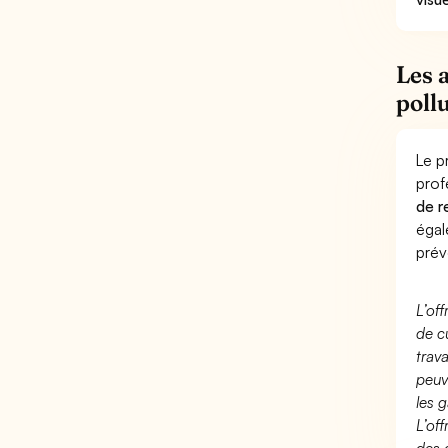
Les 
pollu
Le p
prof
de r
éga
prév
L’of
de c
trav
peuv
les g
L’of