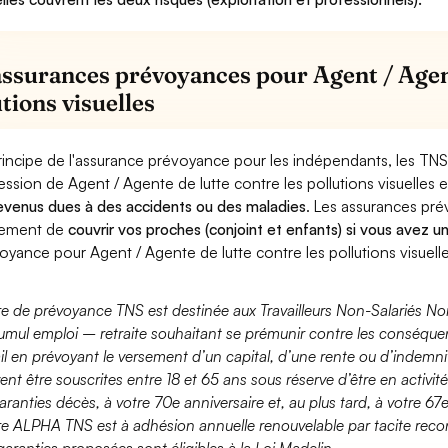
assurances prévoyances pour Agent / Agent
tions visuelles
rincipe de l'assurance prévoyance pour les indépendants, les TNS
ession de Agent / Agente de lutte contre les pollutions visuelles 
evenus dues à des accidents ou des maladies
. Les assurances pr
lement de
couvrir vos proches (conjoint et enfants) si vous avez u
oyance pour Agent / Agente de lutte contre les pollutions visuelle
fre de prévoyance TNS est destinée aux Travailleurs Non-Salariés No
umul emploi – retraite souhaitant se prémunir contre les conséquen
ail en prévoyant le versement d’un capital, d’une rente ou d’indemnit
ent être souscrites entre 18 et 65 ans sous réserve d’être en activi
aranties décès, à votre 70e anniversaire et, au plus tard, à votre 67e
fre ALPHA TNS est à adhésion annuelle renouvelable par tacite recon