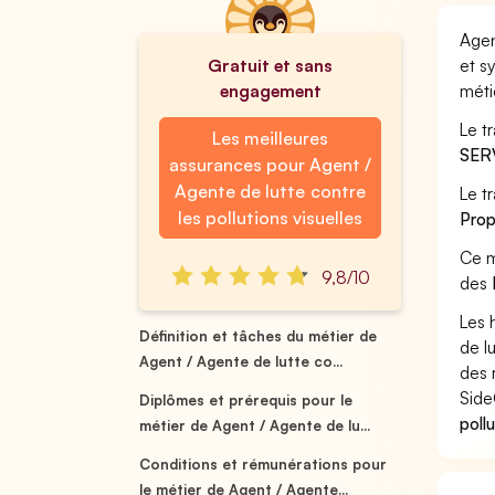
Agen
Gratuit et sans
et s
engagement
méti
Le t
Les meilleures
SER
assurances pour Agent /
Agente de lutte contre
Le t
les pollutions visuelles
Prop
Ce m
9,8/10
des
Les 
Définition et tâches du métier de
de l
Agent / Agente de lutte co...
des 
Side
Diplômes et prérequis pour le
poll
métier de Agent / Agente de lu...
Conditions et rémunérations pour
le métier de Agent / Agente...