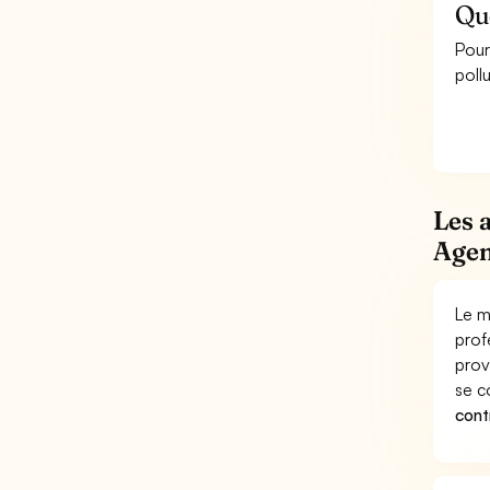
Que
Pour
pollu
Les 
Agen
Le m
prof
prov
se c
contr