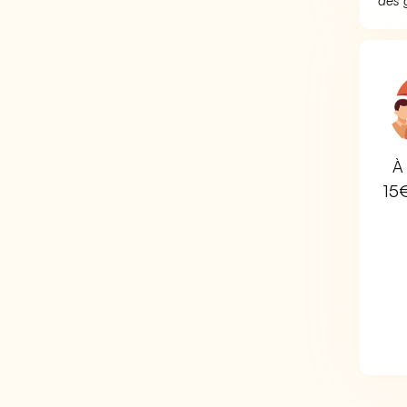
des 
À 
15