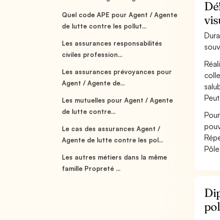
Déf
Quel code APE pour Agent / Agente
vis
de lutte contre les pollut...
Dura
Les assurances responsabilités
souv
civiles profession...
Réal
Les assurances prévoyances pour
coll
Agent / Agente de...
salu
Peut
Les mutuelles pour Agent / Agente
de lutte contre...
Pour
pouv
Le cas des assurances Agent /
Répe
Agente de lutte contre les pol...
Pôle
Les autres métiers dans la même
famille Propreté ...
Dip
pol