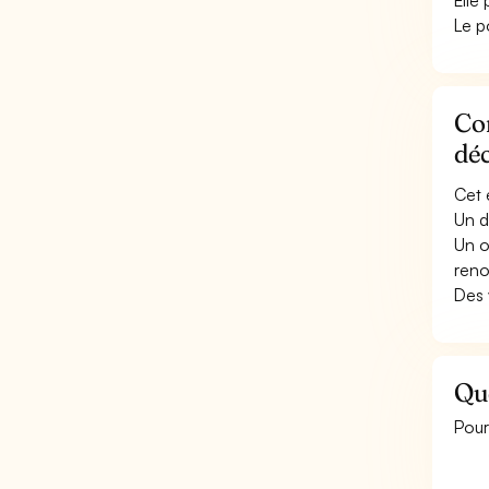
Elle
Le p
Con
déc
Cet 
Un d
Un o
reno
Des 
Qu
Pour