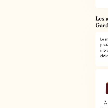
Les 
Gard
Le m
pouv
mora
civil
À 