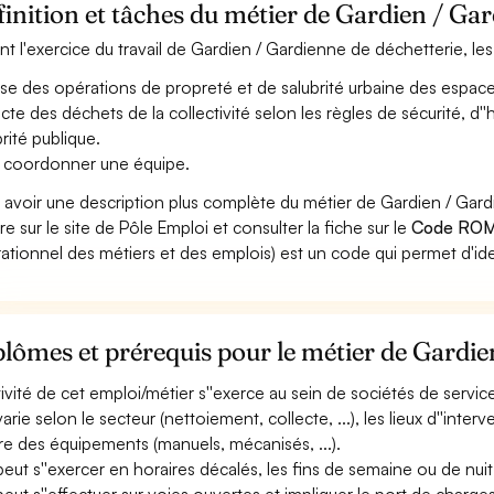
inition et tâches du métier de Gardien / Ga
nt l'exercice du travail de Gardien / Gardienne de déchetterie, les
ise des opérations de propreté et de salubrité urbaine des espaces
ecte des déchets de la collectivité selon les règles de sécurité, d
brité publique.
 coordonner une équipe.
 avoir une description plus complète du métier de Gardien / Ga
re sur le site de Pôle Emploi et consulter la fiche sur le
Code ROM
ationnel des métiers et des emplois) est un code qui permet d'ide
lômes et prérequis pour le métier de Gardie
tivité de cet emploi/métier s''exerce au sein de sociétés de services,
varie selon le secteur (nettoiement, collecte, ...), les lieux d''interve
re des équipements (manuels, mécanisés, ...).
 peut s''exercer en horaires décalés, les fins de semaine ou de nuit