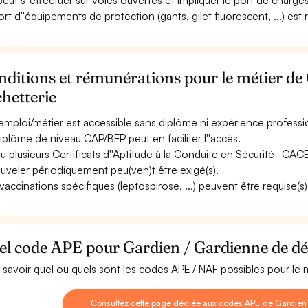
 peut s''effectuer sur voies ouvertes et impliquer le port de charges
ort d''équipements de protection (gants, gilet fluorescent, ...) est 
ditions et rémunérations pour le métier de
hetterie
emploi/métier est accessible sans diplôme ni expérience professi
iplôme de niveau CAP/BEP peut en faciliter l''accès.
u plusieurs Certificats d''Aptitude à la Conduite en Sécurité -CAC
uveler périodiquement peu(ven)t être exigé(s).
vaccinations spécifiques (leptospirose, ...) peuvent être requise(s)
el code APE pour Gardien / Gardienne de dé
 savoir quel ou quels sont les codes APE / NAF possibles pour le
Consultez cette page dédiée aux codes APE de Gardien 