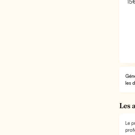
15
Géné
les 
Les 
Le p
prof