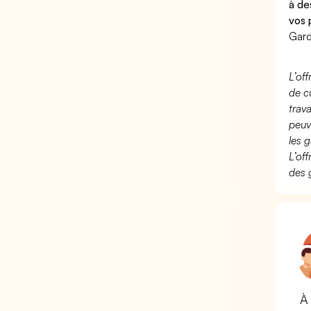
à de
vos 
Gard
L’of
de c
trav
peuv
les g
L’of
des 
À 