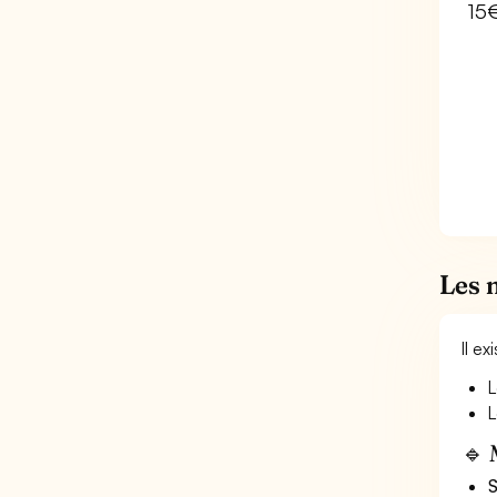
15
Les 
Il e
L
L
🔹 
S