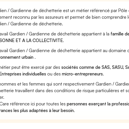
ien / Gardienne de déchetterie est un métier référencé par Pôle em
ement reconnu par les assureurs et permet de bien comprendre le
ien / Gardienne de déchetterie.
ravail Gardien / Gardienne de déchetterie appartient à la
famille d
SONNE ET A LA COLLECTIVITE
.
ravail Gardien / Gardienne de déchetterie appartient au domaine d
ronnement urbain
.
étier peut être exercé par des
sociétés comme de SAS, SASU, SA
Entreprises individuelles
ou des
micro-entrepreneurs
.
hommes et les femmes qui sont respectivement Gardien / Gardie
etterie travaillent dans des conditions de risque particulières et
er.
Care référence ici pour toutes les
personnes exerçant la professi
rances les plus adaptées à leur besoin
.