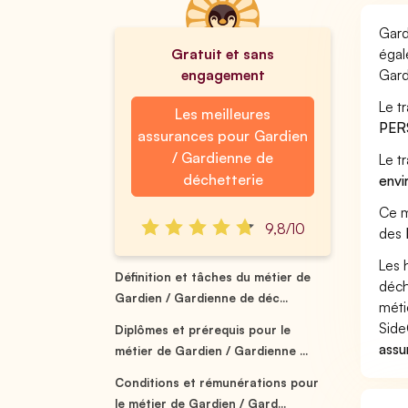
Gard
Gratuit et sans
égal
engagement
Gard
Le t
Les meilleures
PER
assurances pour Gardien
/ Gardienne de
Le t
déchetterie
envi
Ce m
9,8/10
des
Les 
Définition et tâches du métier de
déch
Gardien / Gardienne de déc...
méti
Side
Diplômes et prérequis pour le
assu
métier de Gardien / Gardienne ...
Conditions et rémunérations pour
le métier de Gardien / Gard...