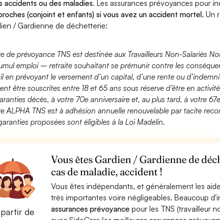
s accidents ou des maladies
. Les assurances prévoyances pour 
proches (conjoint et enfants) si vous avez un accident mortel.
Un r
ien / Gardienne de déchetterie:
fre de prévoyance TNS est destinée aux Travailleurs Non-Salariés No
umul emploi – retraite souhaitant se prémunir contre les conséquen
ail en prévoyant le versement d’un capital, d’une rente ou d’indemnit
ent être souscrites entre 18 et 65 ans sous réserve d’être en activi
aranties décès, à votre 70e anniversaire et, au plus tard, à votre 67e
fre ALPHA TNS est à adhésion annuelle renouvelable par tacite recon
garanties proposées sont éligibles à la Loi Madelin.
Vous êtes Gardien / Gardienne de déch
cas de maladie, accident !
Vous êtes indépendants, et généralement les aide
très importantes voire négligeables. Beaucoup d
assurances prévoyance
pour les TNS (travailleur 
partir de