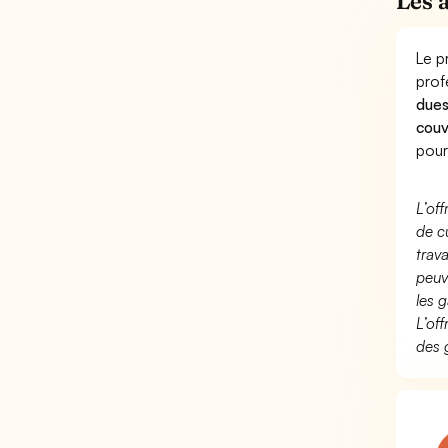
Les 
Le p
prof
dues
couv
pour
L’of
de c
trav
peuv
les g
L’of
des 