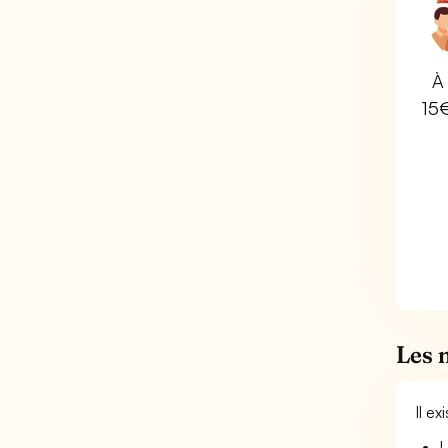
À 
15
Les 
Il e
L