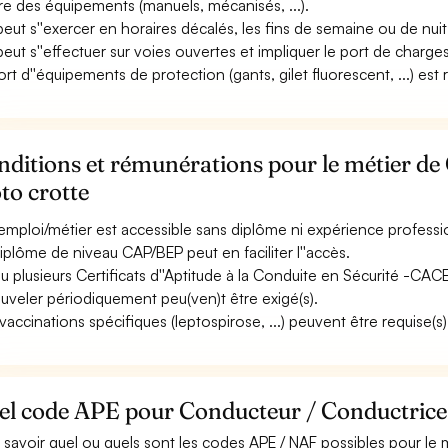
re des équipements (manuels, mécanisés, ...).
 peut s''exercer en horaires décalés, les fins de semaine ou de nuit
 peut s''effectuer sur voies ouvertes et impliquer le port de charges
ort d''équipements de protection (gants, gilet fluorescent, ...) est 
ditions et rémunérations pour le métier de
to crotte
emploi/métier est accessible sans diplôme ni expérience professi
iplôme de niveau CAP/BEP peut en faciliter l''accès.
u plusieurs Certificats d''Aptitude à la Conduite en Sécurité -CAC
uveler périodiquement peu(ven)t être exigé(s).
vaccinations spécifiques (leptospirose, ...) peuvent être requise(s)
el code APE pour Conducteur / Conductrice 
 savoir quel ou quels sont les codes APE / NAF possibles pour l