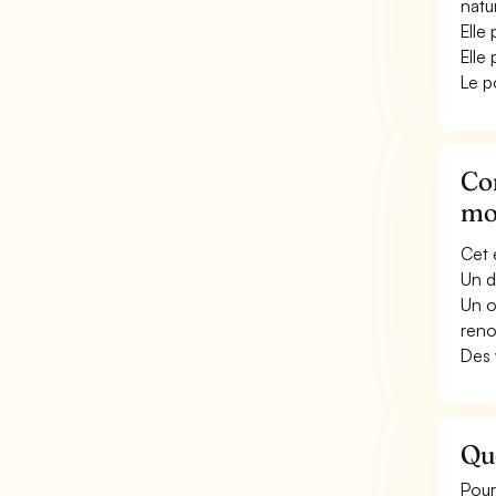
natu
Elle
Elle
Le p
Con
mo
Cet 
Un d
Un o
reno
Des 
Qu
Pour