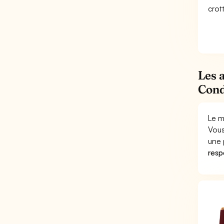
crot
Les 
Cond
Le m
Vous
une 
respo