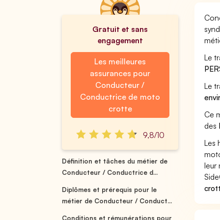
Cond
Gratuit et sans
synd
engagement
méti
Le t
Les meilleures
PER
assurances pour
Conducteur /
Le t
Conductrice de moto
envi
crotte
Ce m
des
9,8/10
Les 
moto
Définition et tâches du métier de
leur 
Conducteur / Conductrice d...
Side
crot
Diplômes et prérequis pour le
métier de Conducteur / Conduct...
Conditions et rémunérations pour