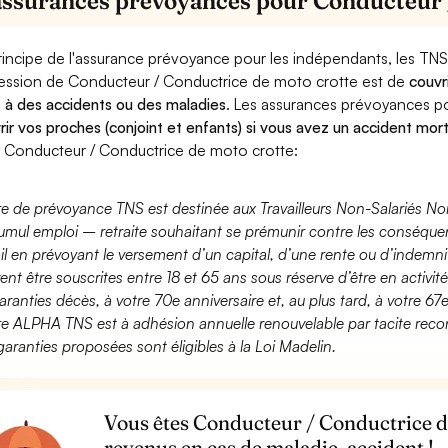
assurances prévoyances pour Conducteur 
rincipe de l'assurance prévoyance pour les indépendants, les TNS
ession de Conducteur / Conductrice de moto crotte est de
couvr
 à des accidents ou des maladies
. Les assurances prévoyances 
rir vos proches (conjoint et enfants) si vous avez un accident mort
 Conducteur / Conductrice de moto crotte:
fre de prévoyance TNS est destinée aux Travailleurs Non-Salariés No
umul emploi – retraite souhaitant se prémunir contre les conséquen
ail en prévoyant le versement d’un capital, d’une rente ou d’indemnit
ent être souscrites entre 18 et 65 ans sous réserve d’être en activi
aranties décès, à votre 70e anniversaire et, au plus tard, à votre 67e
fre ALPHA TNS est à adhésion annuelle renouvelable par tacite recon
garanties proposées sont éligibles à la Loi Madelin.
Vous êtes Conducteur / Conductrice d
revenus en cas de maladie, accident !