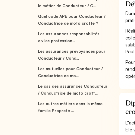
Déf
le métier de Conducteur / C...
Dura
Quel code APE pour Conducteur /
prat
Conductrice de moto crotte ?
Réal
Les assurances responsabilités
coll
civiles profession...
salu
Peut
Les assurances prévoyances pour
Conducteur / Cond...
Pour
rend
Les mutuelles pour Conducteur /
opér
Conductrice de mo...
Le cas des assurances Conducteur
/ Conductrice de moto crott...
Dip
Les autres métiers dans la même
cro
famille Propreté ...
L''ac
Elle 