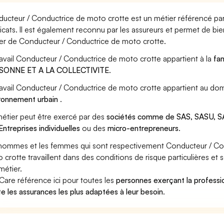
ucteur / Conductrice de moto crotte est un métier référencé par 
icats. Il est également reconnu par les assureurs et permet de bi
er de Conducteur / Conductrice de moto crotte.
ravail Conducteur / Conductrice de moto crotte appartient à la
fam
SONNE ET A LA COLLECTIVITE
.
ravail Conducteur / Conductrice de moto crotte appartient au dom
ronnement urbain
.
étier peut être exercé par des
sociétés comme de SAS, SASU, SA
Entreprises individuelles
ou des
micro-entrepreneurs
.
hommes et les femmes qui sont respectivement Conducteur / Co
 crotte travaillent dans des conditions de risque particulières e
métier.
Care référence ici pour toutes les
personnes exerçant la profess
te les assurances les plus adaptées à leur besoin
.