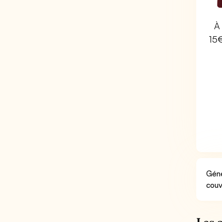
À 
15
Géné
couv