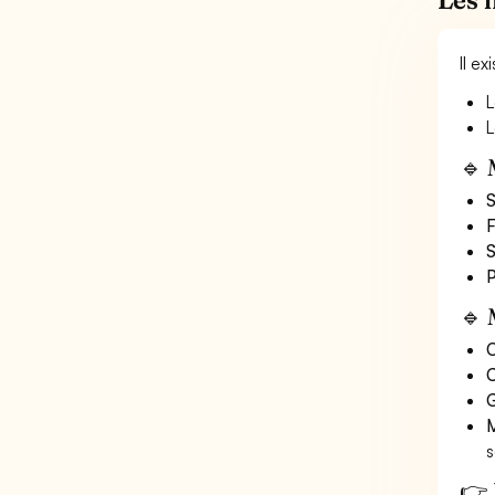
Il e
L
L
🔹 
S
F
S
P
🔹 
O
C
G
M
s
👉 