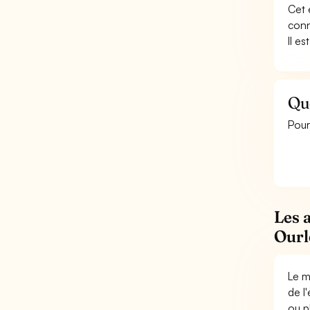
Cet 
conn
Il e
Que
Pour
Les 
Ourl
Le m
de l
ou p