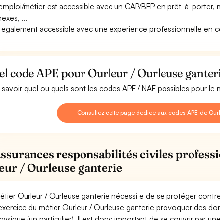
emploi/métier est accessible avec un CAP/BEP en prêt-à-porter, m
exes, ...
st également accessible avec une expérience professionnelle en cou
l code APE pour Ourleur / Ourleuse ganteri
 savoir quel ou quels sont les codes APE / NAF possibles pour le 
Consultez cette page dédiée aux codes APE de Ourle
assurances responsabilités civiles professi
eur / Ourleuse ganterie
étier Ourleur / Ourleuse ganterie nécessite de se protéger contre
'exercice du métier Ourleur / Ourleuse ganterie provoquer des 
hysique (un particulier). Il est donc important de se couvrir par un