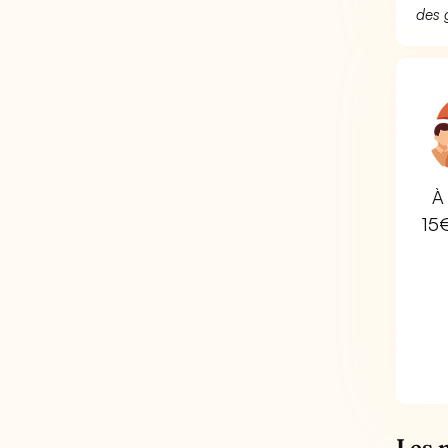
des 
À 
15
Les 