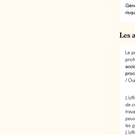
Géné
risq
Les 
Le p
prof
acci
proc
/ Ou
L’of
de c
trav
peuv
les g
L’of