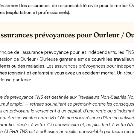
ralement les assurances de responsabilité civile pour le métier O
ues (exploitation et professionnels).
assurances prévoyances pour Ourleur / Ou
rincipe de l'assurance prévoyance pour les indépendants, les TNS
ession de Ourleur / Ourleuse ganterie est de
couvrir les travaille
dents ou des maladies
. Les assurances prévoyances pour indép
hes (conjoint et enfants) si vous avez un accident mortel.
Un résum
rleuse ganterie:
fre de prévoyance TNS est destinée aux Travailleurs Non-Salariés No
umul emploi – retraite souhaitant se prémunir contre les conséquen
ail en prévoyant le versement d’un capital, d’une rente ou d’indemnit
ent être souscrites entre 18 et 65 ans sous réserve d’être en activi
aranties décès, à votre 70e anniversaire et, au plus tard, à votre 67e
fre ALPHA TNS est à adhésion annuelle renouvelable par tacite recon