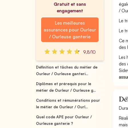
Gratuit et sans
égal
engagement
/ Ou
Le t
Les meilleures
assurances pour Ourleur
Le t
/ Ourleuse ganterie
Ce m
des
9,8/10
Les 
des 
Définition et tâches du métier de
Side
Ourleur / Ourleuse ganteri...
assu
Diplômes et prérequis pour le
métier de Ourleur / Ourleuse g...
Déf
Conditions et rémunérations pour
le métier de Ourleur / Ourl...
Dura
Quel code APE pour Ourleur /
Réal
Ourleuse ganterie ?
mais