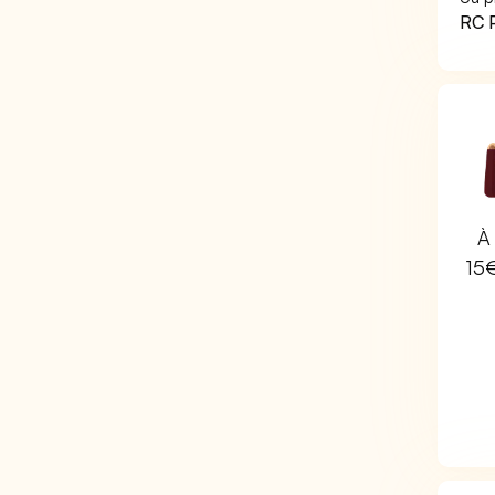
RC P
À 
15