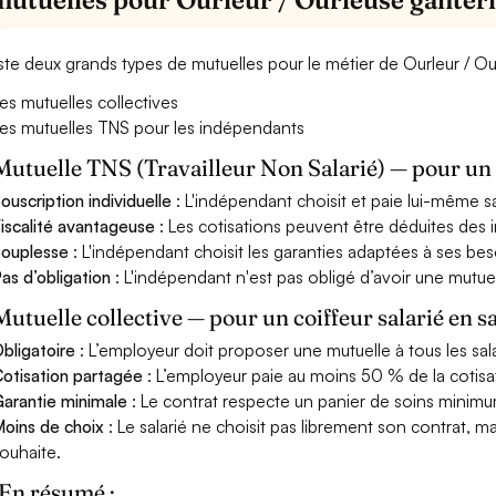
xiste deux grands types de mutuelles pour le métier de Ourleur / Ou
es mutuelles collectives
es mutuelles TNS pour les indépendants
Mutuelle TNS (Travailleur Non Salarié) — pour u
ouscription individuelle
: L'indépendant choisit et paie lui-même s
iscalité avantageuse
: Les cotisations peuvent être déduites des i
ouplesse
: L'indépendant choisit les garanties adaptées à ses bes
as d’obligation
: L'indépendant n'est pas obligé d’avoir une mutuel
Mutuelle collective — pour un coiffeur salarié en s
bligatoire
: L’employeur doit proposer une mutuelle à tous les sala
otisation partagée
: L’employeur paie au moins 50 % de la cotisa
arantie minimale
: Le contrat respecte un panier de soins minimum 
oins de choix
: Le salarié ne choisit pas librement son contrat, m
ouhaite.
En résumé :