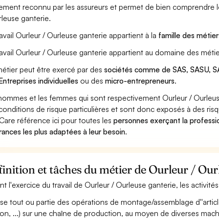
ement reconnu par les assureurs et permet de bien comprendre le
rleuse ganterie.
ravail Ourleur / Ourleuse ganterie appartient à la
famille des métier
ravail Ourleur / Ourleuse ganterie appartient au domaine des métie
étier peut être exercé par des
sociétés comme de SAS, SASU, SA
Entreprises individuelles
ou des
micro-entrepreneurs
.
hommes et les femmes qui sont respectivement Ourleur / Ourleuse 
conditions de risque particulières et sont donc exposés à des risq
Care référence ici pour toutes les
personnes exerçant la professio
rances les plus adaptées à leur besoin
.
inition et tâches du métier de Ourleur / Our
nt l'exercice du travail de Ourleur / Ourleuse ganterie, les activit
ise tout ou partie des opérations de montage/assemblage d''articl
on, ...) sur une chaîne de production, au moyen de diverses ma