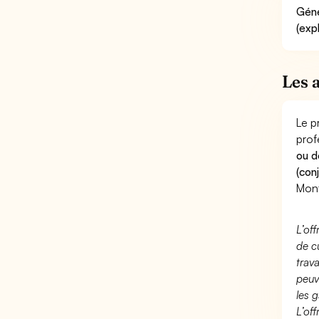
Géné
(exp
Les 
Le p
prof
ou d
(con
Mon
L’of
de c
trav
peuv
les g
L’of