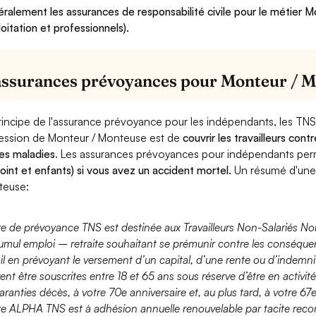
ralement les assurances de responsabilité civile pour le métier 
loitation et professionnels).
assurances prévoyances pour Monteur / 
rincipe de l'assurance prévoyance pour les indépendants, les TNS
ession de Monteur / Monteuse est de
couvrir les travailleurs co
es maladies
. Les assurances prévoyances pour indépendants pe
joint et enfants) si vous avez un accident mortel.
Un résumé d'une
teuse:
fre de prévoyance TNS est destinée aux Travailleurs Non-Salariés No
umul emploi – retraite souhaitant se prémunir contre les conséquen
ail en prévoyant le versement d’un capital, d’une rente ou d’indemnit
ent être souscrites entre 18 et 65 ans sous réserve d’être en activi
aranties décès, à votre 70e anniversaire et, au plus tard, à votre 67e
fre ALPHA TNS est à adhésion annuelle renouvelable par tacite recon