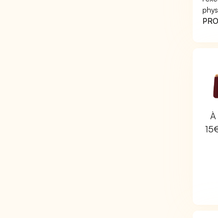
phys
PRO 
À 
15