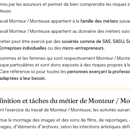
nnu par les assureurs et permet de bien comprendre les risques i
teuse.
ravail Monteur / Monteuse appartient à la
famille des métiers
suiva
ravail Monteur / Monteuse appartient au domaine des métiers suiv
étier peut être exercé par des
sociétés comme de SAS, SASU, SA
Entreprises individuelles
ou des
micro-entrepreneurs
.
hommes et les femmes qui sont respectivement Monteur / Monteu
isque particulières et sont donc exposés à des risques propres à le
Care référence ici pour toutes les
personnes exerçant la professi
 adaptées à leur besoin
.
inition et tâches du métier de Monteur / M
nt l'exercice du travail de Monteur / Monteuse, les activités suiva
ctue le montage des images et des sons de films, de reportages, d'
nages, d''éléments d''archives, selon les intentions artistiques dé