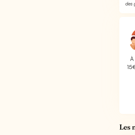
des 
À 
15
Les 