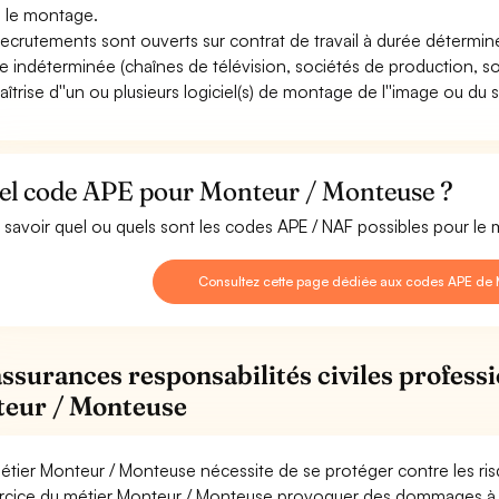
 le montage.
recrutements sont ouverts sur contrat de travail à durée déterminée
e indéterminée (chaînes de télévision, sociétés de production, s
aîtrise d''un ou plusieurs logiciel(s) de montage de l''image ou du 
el code APE pour Monteur / Monteuse ?
 savoir quel ou quels sont les codes APE / NAF possibles pour le
Consultez cette page dédiée aux codes APE de 
assurances responsabilités civiles professi
eur / Monteuse
étier Monteur / Monteuse nécessite de se protéger contre les ri
ercice du métier Monteur / Monteuse provoquer des dommages à 