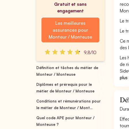
Gratuit et sans
reco
engagement
Mon
Le t
Les meilleures
assurances pour
Le t
Monteur / Monteuse
Ce m
des
9,8/10
Les 
de r
Définition et tâches du métier de
Side
Monteur / Monteuse
plus
Diplômes et prérequis pour le
métier de Monteur / Monteuse
Déf
Conditions et rémunérations pour
le métier de Monteur / Mont...
Dura
Quel code APE pour Monteur /
Effe
Monteuse ?
tour