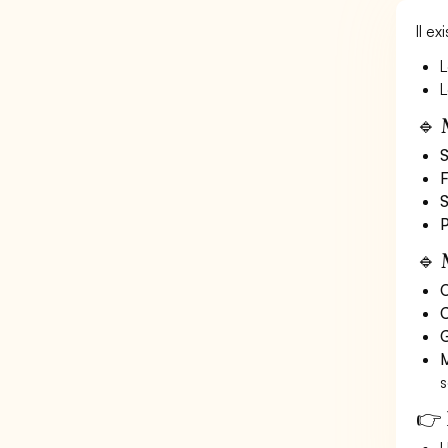
Il e
L
L
🔹 
S
F
S
P
🔹 
O
C
G
M
s
👉 