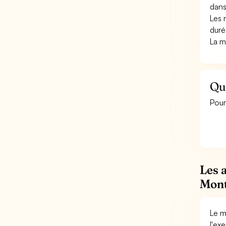
dans
Les 
duré
La m
Qu
Pour
Les 
Mont
Le m
l'ex