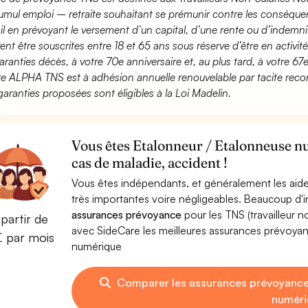
umul emploi – retraite souhaitant se prémunir contre les conséquen
ail en prévoyant le versement d’un capital, d’une rente ou d’indemnit
ent être souscrites entre 18 et 65 ans sous réserve d’être en activi
aranties décès, à votre 70e anniversaire et, au plus tard, à votre 67e
fre ALPHA TNS est à adhésion annuelle renouvelable par tacite recon
garanties proposées sont éligibles à la Loi Madelin.
Vous êtes Etalonneur / Etalonneuse n
cas de maladie, accident !
Vous êtes indépendants, et généralement les aide
très importantes voire négligeables. Beaucoup d
assurances prévoyance
pour les TNS (travailleur 
partir de
avec SideCare les meilleures assurances prévoya
€ par mois
numérique
Comparer les assurances prévoyance
numéri