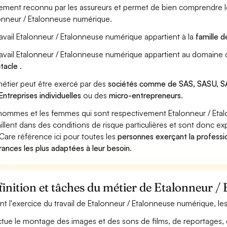
ement reconnu par les assureurs et permet de bien comprendre le
onneur / Etalonneuse numérique.
ravail Etalonneur / Etalonneuse numérique appartient à la
famille d
ravail Etalonneur / Etalonneuse numérique appartient au domaine 
tacle
.
étier peut être exercé par des
sociétés comme de SAS, SASU, SA
Entreprises individuelles
ou des
micro-entrepreneurs
.
hommes et les femmes qui sont respectivement Etalonneur / Et
aillent dans des conditions de risque particulières et sont donc ex
Care référence ici pour toutes les
personnes exerçant la professi
rances les plus adaptées à leur besoin
.
inition et tâches du métier de Etalonneur 
nt l'exercice du travail de Etalonneur / Etalonneuse numérique, les
ctue le montage des images et des sons de films, de reportages, d'