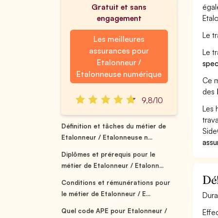
Gratuit et sans
égal
engagement
Etal
Le t
Les meilleures
assurances pour
Le t
Etalonneur /
spec
Etalonneuse numérique
Ce m
des
9,8/10
Les 
trav
Définition et tâches du métier de
Side
Etalonneur / Etalonneuse n...
assu
Diplômes et prérequis pour le
métier de Etalonneur / Etalonn...
Déf
Conditions et rémunérations pour
le métier de Etalonneur / E...
Dura
Quel code APE pour Etalonneur /
Effe