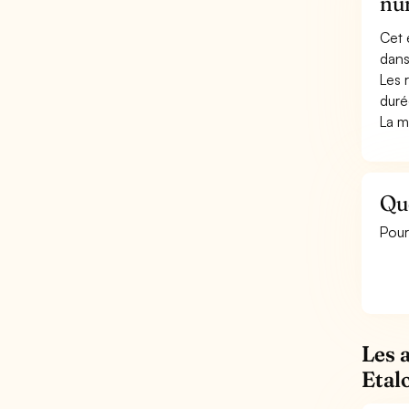
nu
Cet 
dans
Les 
duré
La m
Qu
Pour
Les 
Etal