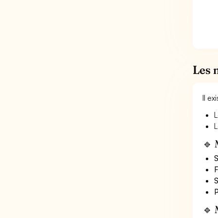
Les 
Il e
L
L
🔹 
S
F
S
P
🔹 