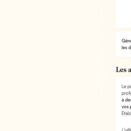
Géné
les 
Les 
Le p
prof
à de
vos 
Etal
L’of