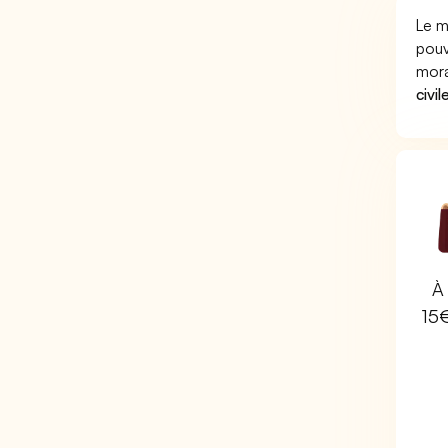
Le m
pouv
mora
civil
À 
15