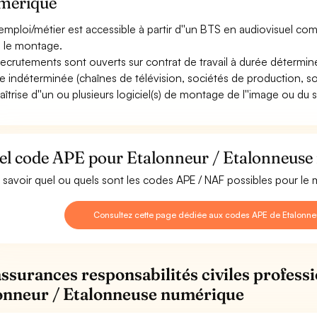
mérique
emploi/métier est accessible à partir d''un BTS en audiovisuel co
 le montage.
recrutements sont ouverts sur contrat de travail à durée déterminée
e indéterminée (chaînes de télévision, sociétés de production, s
aîtrise d''un ou plusieurs logiciel(s) de montage de l''image ou du 
el code APE pour Etalonneur / Etalonneuse
 savoir quel ou quels sont les codes APE / NAF possibles pour le
Consultez cette page dédiée aux codes APE de Etalonne
assurances responsabilités civiles professi
onneur / Etalonneuse numérique