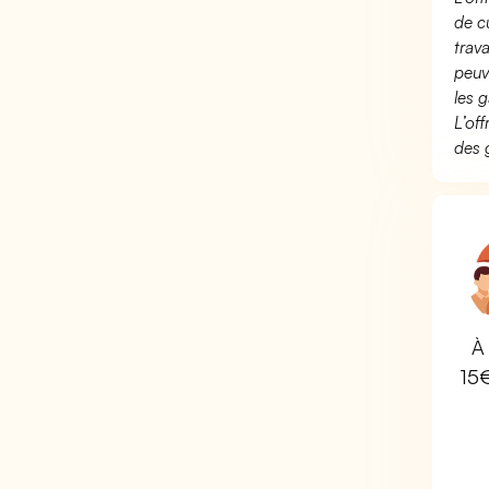
de c
trav
peuv
les g
L’of
des 
À 
15