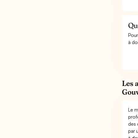
Qu
Pour
à do
Les 
Gouv
Le m
prof
des 
par