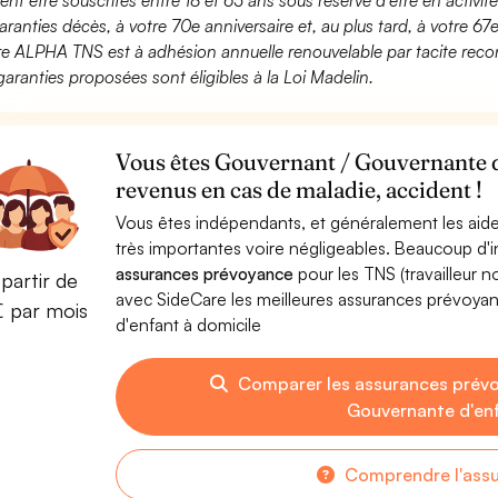
ent être souscrites entre 18 et 65 ans sous réserve d’être en activi
aranties décès, à votre 70e anniversaire et, au plus tard, à votre 67e
fre ALPHA TNS est à adhésion annuelle renouvelable par tacite recon
garanties proposées sont éligibles à la Loi Madelin.
Vous êtes Gouvernant / Gouvernante d'
revenus en cas de maladie, accident !
Vous êtes indépendants, et généralement les aide
très importantes voire négligeables. Beaucoup d
assurances prévoyance
pour les TNS (travailleur 
partir de
avec SideCare les meilleures assurances prévoy
€ par mois
d'enfant à domicile
Comparer les assurances prév
Gouvernante d'enf
Comprendre l'ass