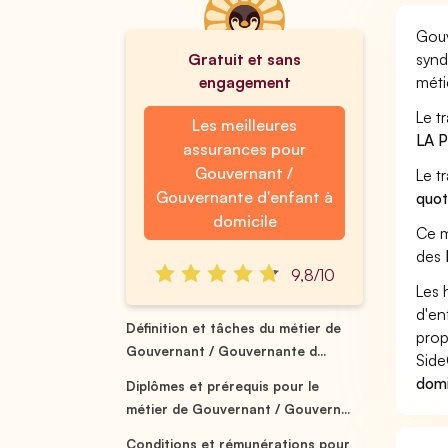
Gouv
Gratuit et sans
synd
engagement
méti
Le t
Les meilleures
LA 
assurances pour
Gouvernant /
Le t
Gouvernante d'enfant à
quot
domicile
Ce m
des
9,8/10
Les 
d'en
Définition et tâches du métier de
prop
Gouvernant / Gouvernante d...
Side
domi
Diplômes et prérequis pour le
métier de Gouvernant / Gouvern...
Conditions et rémunérations pour