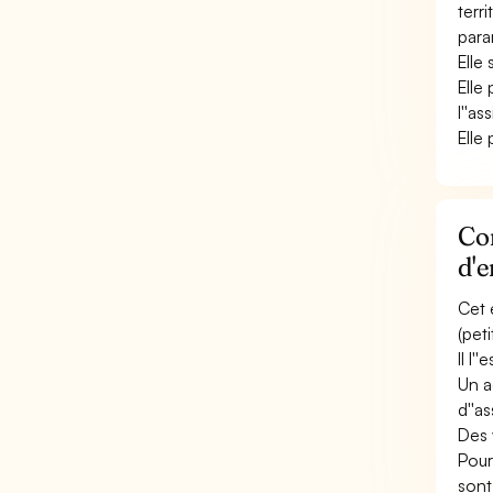
terr
para
Elle
Elle 
l''as
Elle 
Co
d'e
Cet 
(peti
Il l
Un a
d''as
Des 
Pour
sont