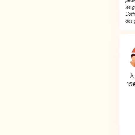
peuv
les g
L’of
des 
À 
15