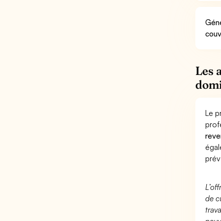
Géné
couv
Les 
domi
Le p
prof
reve
éga
prév
L’of
de c
trav