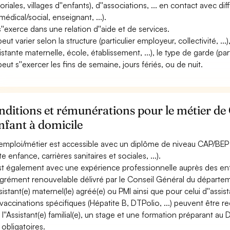
itoriales, villages d''enfants), d''associations, ... en contact avec 
médical/social, enseignant, ...).
 s''exerce dans une relation d''aide et de services.
peut varier selon la structure (particulier employeur, collectivité, ..
sistante maternelle, école, établissement, ...), le type de garde (par
peut s''exercer les fins de semaine, jours fériés, ou de nuit.
nditions et rémunérations pour le métier d
nfant à domicile
emploi/métier est accessible avec un diplôme de niveau CAP/BEP dan
te enfance, carrières sanitaires et sociales, ...).
''est également avec une expérience professionnelle auprès des en
grément renouvelable délivré par le Conseil Général du départem
sistant(e) maternel(le) agréé(e) ou PMI ainsi que pour celui d''assista
vaccinations spécifiques (Hépatite B, DTPolio, ...) peuvent être re
 l''Assistant(e) familial(e), un stage et une formation préparant au
 obligatoires.