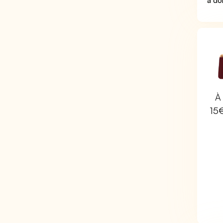
à do
À 
15