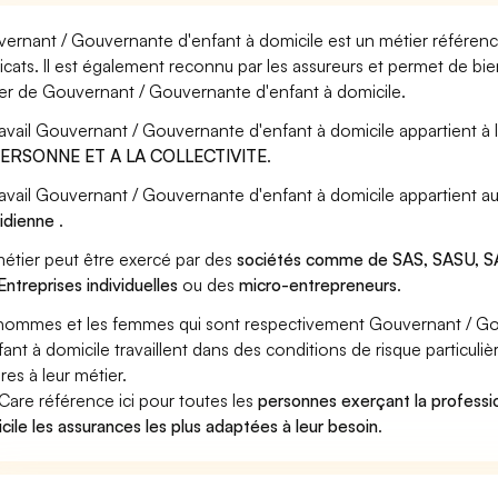
ernant / Gouvernante d'enfant à domicile est un métier référencé
icats. Il est également reconnu par les assureurs et permet de bi
er de Gouvernant / Gouvernante d'enfant à domicile.
ravail Gouvernant / Gouvernante d'enfant à domicile appartient à 
PERSONNE ET A LA COLLECTIVITE
.
ravail Gouvernant / Gouvernante d'enfant à domicile appartient a
idienne
.
étier peut être exercé par des
sociétés comme de SAS, SASU, SA
Entreprises individuelles
ou des
micro-entrepreneurs
.
hommes et les femmes qui sont respectivement Gouvernant / Go
fant à domicile travaillent dans des conditions de risque particul
res à leur métier.
Care référence ici pour toutes les
personnes exerçant la profess
cile les assurances les plus adaptées à leur besoin
.