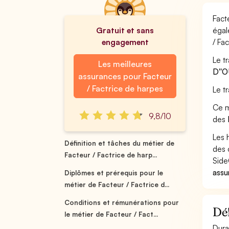
Fact
Gratuit et sans
égal
engagement
/ Fa
Le t
Les meilleures
D''
assurances pour Facteur
/ Factrice de harpes
Le t
Ce m
9,8/10
des
Les 
Définition et tâches du métier de
des 
Facteur / Factrice de harp...
Side
assu
Diplômes et prérequis pour le
métier de Facteur / Factrice d...
Conditions et rémunérations pour
Déf
le métier de Facteur / Fact...
Dura