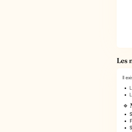
Les 
Il e
L
L
🔹 
S
F
S