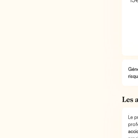
15
Géné
risq
Les 
Le p
prof
acci