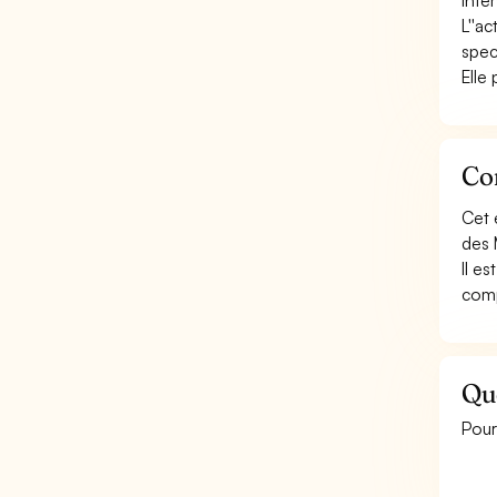
inte
L''ac
spec
Elle
Con
Cet 
des 
Il e
comp
Que
Pour