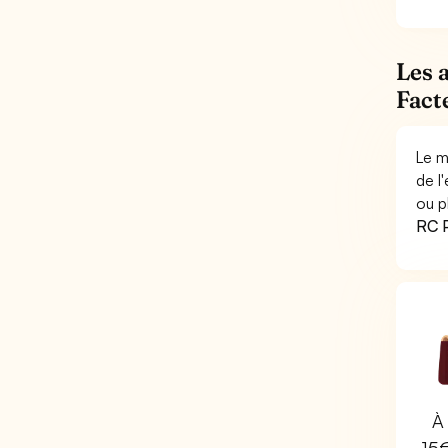
Les 
Fact
Le m
de l
ou p
RC P
À 