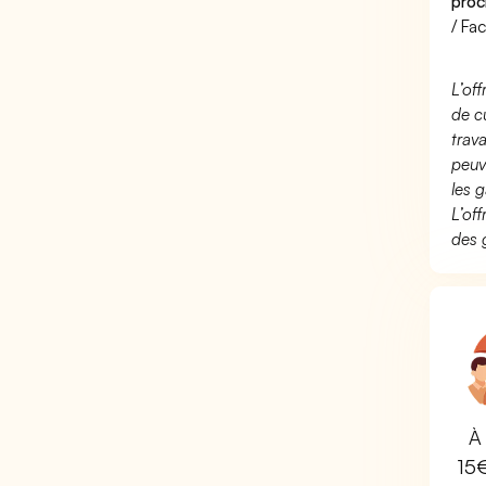
proc
/ Fa
L’of
de c
trav
peuv
les g
L’of
des 
À 
15