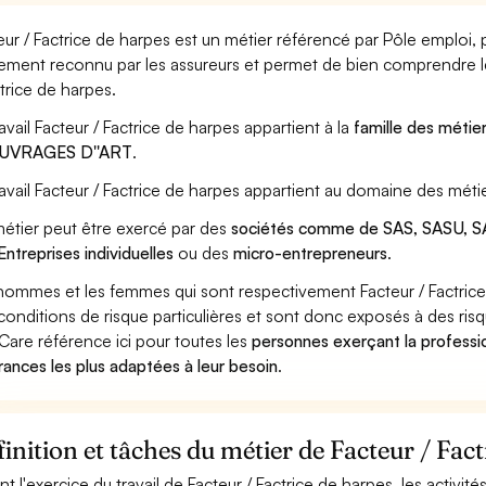
eur / Factrice de harpes est un métier référencé par Pôle emploi, pa
ement reconnu par les assureurs et permet de bien comprendre le
ctrice de harpes.
ravail Facteur / Factrice de harpes appartient à la
famille des métie
OUVRAGES D''ART
.
ravail Facteur / Factrice de harpes appartient au domaine des métie
étier peut être exercé par des
sociétés comme de SAS, SASU, SA
Entreprises individuelles
ou des
micro-entrepreneurs
.
hommes et les femmes qui sont respectivement Facteur / Factrice 
conditions de risque particulières et sont donc exposés à des risq
Care référence ici pour toutes les
personnes exerçant la professio
rances les plus adaptées à leur besoin
.
inition et tâches du métier de Facteur / Fac
nt l'exercice du travail de Facteur / Factrice de harpes, les activit