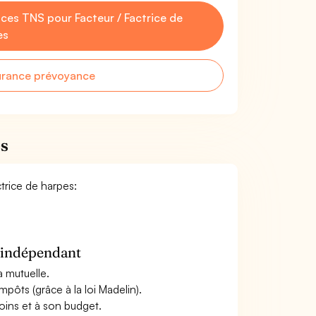
es TNS pour Facteur / Factrice de
es
urance prévoyance
es
ctrice de harpes:
n indépendant
a mutuelle.
mpôts (grâce à la loi Madelin).
oins et à son budget.