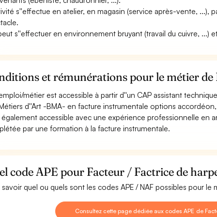
rvenants (ébéniste, chaudronnier, ...).
tivité s''effectue en atelier, en magasin (service après-vente, ...), p
tacle.
 peut s''effectuer en environnement bruyant (travail du cuivre, ...) e
ditions et rémunérations pour le métier de 
emploi/métier est accessible à partir d''un CAP assistant techniq
Métiers d''Art -BMA- en facture instrumentale options accordéon, 
st également accessible avec une expérience professionnelle en arti
létée par une formation à la facture instrumentale.
l code APE pour Facteur / Factrice de harp
 savoir quel ou quels sont les codes APE / NAF possibles pour le m
Consultez cette page dédiée aux codes APE de Facte