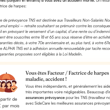
hes (conjoint et enfants) si vous avez un accident mortel.
Un résum
ctrice de harpes:
fre de prévoyance TNS est destinée aux Travailleurs Non-Salariés No
umul emploi – retraite souhaitant se prémunir contre les conséquen
ail en prévoyant le versement d’un capital, d’une rente ou d’indemnit
ent être souscrites entre 18 et 65 ans sous réserve d’être en activi
aranties décès, à votre 70e anniversaire et, au plus tard, à votre 67e
fre ALPHA TNS est à adhésion annuelle renouvelable par tacite recon
garanties proposées sont éligibles à la Loi Madelin.
Vous êtes Facteur / Factrice de harpes
maladie, accident !
Vous êtes indépendants, et généralement les aide
très importantes voire négligeables. Beaucoup d
assurances prévoyance
pour les TNS (travailleur 
partir de
avec SideCare les meilleures assurances prévoyan
€ par mois