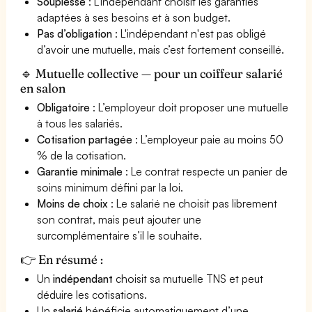
Souplesse
: L'indépendant choisit les garanties
adaptées à ses besoins et à son budget.
Pas d’obligation
: L'indépendant n'est pas obligé
d’avoir une mutuelle, mais c’est fortement conseillé.
🔹 Mutuelle collective — pour un coiffeur salarié
en salon
Obligatoire
: L’employeur doit proposer une mutuelle
à tous les salariés.
Cotisation partagée
: L’employeur paie au moins 50
% de la cotisation.
Garantie minimale
: Le contrat respecte un panier de
soins minimum défini par la loi.
Moins de choix
: Le salarié ne choisit pas librement
son contrat, mais peut ajouter une
surcomplémentaire s’il le souhaite.
👉 En résumé :
Un
indépendant
choisit sa mutuelle TNS et peut
déduire les cotisations.
Un
salarié
bénéficie automatiquement d’une