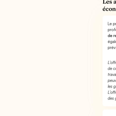
Les 
éco
Le p
prof
de r
éga
prév
L’of
de c
trav
peuv
les g
L’of
des 