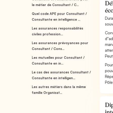
Déf
le métier de Consultant / C...
éc
Quel code APE pour Consultant /
Dura
Consultante en intelligence ...
souv
Les assurances responsabilités
Cons
civiles profession...
d''a
Les assurances prévoyances pour
mana
Consultant / Cons...
atte
Peut
Les mutuelles pour Consultant /
Consultante en in...
Pour
pouv
Le cas des assurances Consultant /
Répe
Consultante en intelligen...
Pôle
Les autres métiers dans la même
famille Organisat...
Dip
in