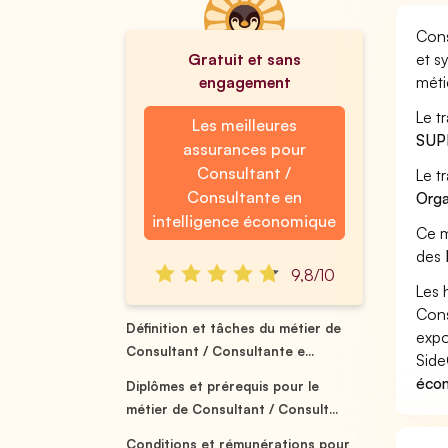
Cons
Gratuit et sans
et s
engagement
méti
Le t
Les meilleures
SUP
assurances pour
Consultant /
Le t
Consultante en
Orga
intelligence économique
Ce m
des
9,8/10
Les 
Cons
Définition et tâches du métier de
expo
Consultant / Consultante e...
Side
écon
Diplômes et prérequis pour le
métier de Consultant / Consult...
Conditions et rémunérations pour