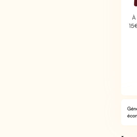
À 
15
Géné
écon