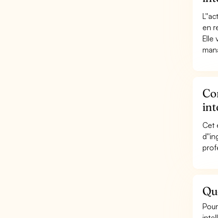
L''a
en r
Elle
mana
Con
in
Cet 
d''i
prof
Qu
Pour
inte