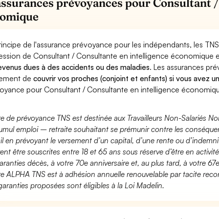
assurances prévoyances pour Consultant / 
nomique
rincipe de l'assurance prévoyance pour les indépendants, les TNS
ession de Consultant / Consultante en intelligence économique 
evenus dues à des accidents ou des maladies
. Les assurances pr
lement de
couvrir vos proches (conjoint et enfants) si vous avez u
oyance pour Consultant / Consultante en intelligence économiq
fre de prévoyance TNS est destinée aux Travailleurs Non-Salariés No
umul emploi – retraite souhaitant se prémunir contre les conséquen
ail en prévoyant le versement d’un capital, d’une rente ou d’indemnit
ent être souscrites entre 18 et 65 ans sous réserve d’être en activi
aranties décès, à votre 70e anniversaire et, au plus tard, à votre 67e
fre ALPHA TNS est à adhésion annuelle renouvelable par tacite recon
garanties proposées sont éligibles à la Loi Madelin.