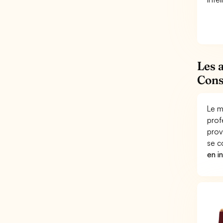
Les 
Cons
Le m
prof
prov
se c
en i