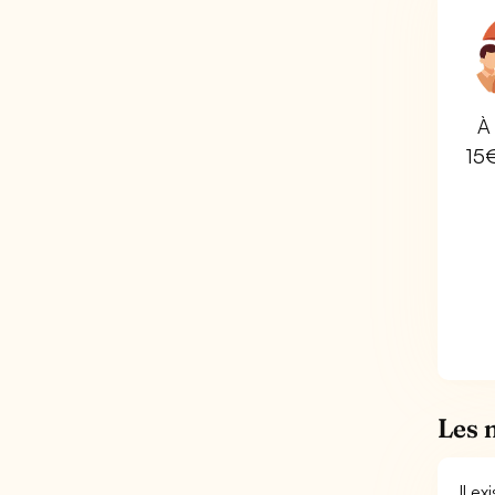
À 
15
Les 
Il e