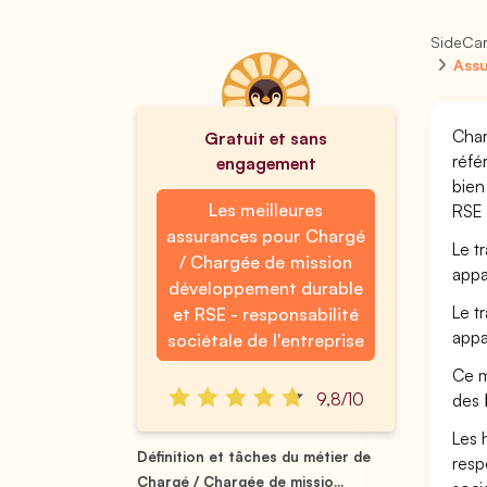
SideCa
Assu
Char
Gratuit et sans
réfé
engagement
bien
Les meilleures
RSE 
assurances pour Chargé
Le t
/ Chargée de mission
appa
développement durable
Le t
et RSE - responsabilité
appa
sociétale de l'entreprise
Ce m
9,8/10
des
Les 
Définition et tâches du métier de
resp
Chargé / Chargée de missio...