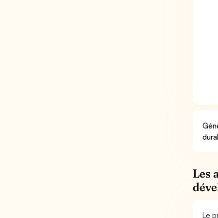
Géné
dura
Les 
déve
Le p