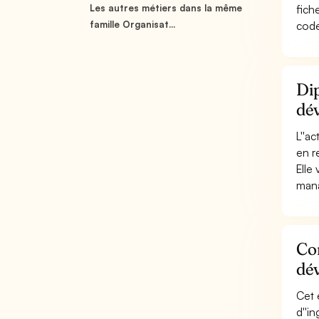
Les autres métiers dans la même
fich
famille Organisat...
code
Dip
dév
L''a
en r
Elle
mana
Con
dév
Cet 
d''i