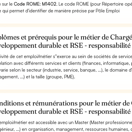
e sur le
Code ROME: M1402
. Le code ROME (pour Répertoire opér
 qui permet d'identifier de manière précise par Pôle Emploi
lômes et prérequis pour le métier de Charg
eloppement durable et RSE - responsabilité s
ctivité de cet emploi/métier s''exerce au sein de sociétés de service
elation avec différents services et clients (finances, informatique, 
 varie selon le secteur (industrie, service, banque, ...), le domaine
gement, ...) et la taille (groupe, PME).
ditions et rémunérations pour le métier de
eloppement durable et RSE - responsabilité s
emploi/métier est accessible avec un Master (Master professionn
ngénieur, ...) en organisation, management, ressources humaines