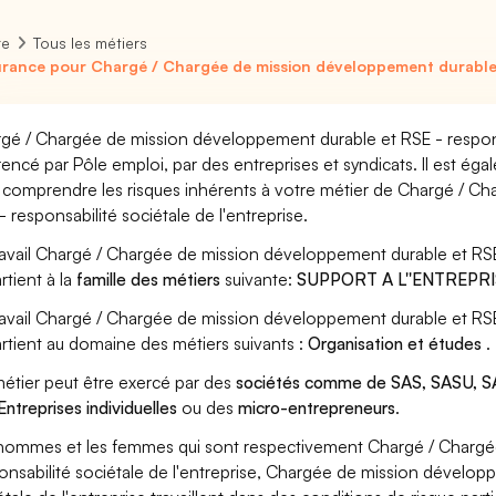
re
Tous les métiers
rance pour Chargé / Chargée de mission développement durable et
gé / Chargée de mission développement durable et RSE - responsab
rencé par Pôle emploi, par des entreprises et syndicats. Il est ég
 comprendre les risques inhérents à votre métier de Chargé / C
- responsabilité sociétale de l'entreprise.
ravail Chargé / Chargée de mission développement durable et RSE -
rtient à la
famille des métiers
suivante:
SUPPORT A L''ENTREPR
ravail Chargé / Chargée de mission développement durable et RSE -
rtient au domaine des métiers suivants :
Organisation et études
.
étier peut être exercé par des
sociétés comme de SAS, SASU, SA
Entreprises individuelles
ou des
micro-entrepreneurs
.
hommes et les femmes qui sont respectivement Chargé / Chargé
onsabilité sociétale de l'entreprise, Chargée de mission dévelop