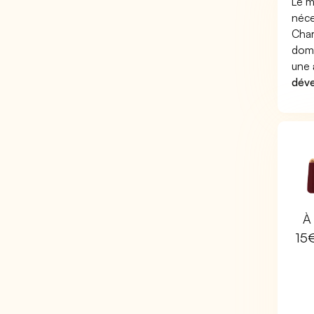
Le m
néce
Char
domm
une
déve
À 
15