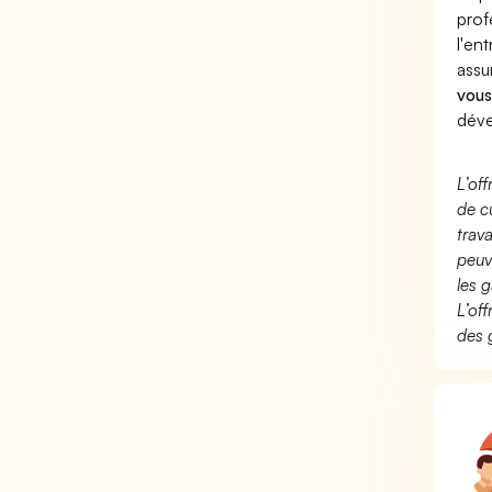
prof
l'en
assu
vous
déve
L’of
de c
trav
peuv
les g
L’of
des 