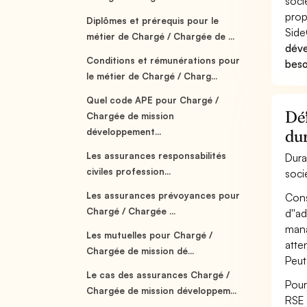
soci
prop
Diplômes et prérequis pour le
Side
métier de Chargé / Chargée de ...
déve
Conditions et rémunérations pour
beso
le métier de Chargé / Charg...
Quel code APE pour Chargé /
Déf
Chargée de mission
développement...
dur
Les assurances responsabilités
Dura
civiles profession...
soci
Les assurances prévoyances pour
Cons
Chargé / Chargée ...
d''a
mana
Les mutuelles pour Chargé /
atte
Chargée de mission dé...
Peut
Le cas des assurances Chargé /
Pour
Chargée de mission développem...
RSE 