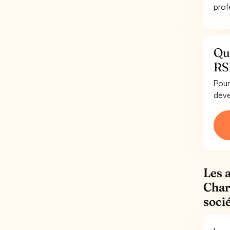
prof
Qu
RSE
Pour
déve
Les 
Char
socié