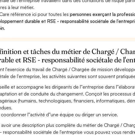
étale de l'entreprise travaillent dans des conditions de risque par
res à leur métier.
Care référence ici pour toutes les
personnes exerçant la professi
loppement durable et RSE - responsabilité sociétale de l'entrepri
in
.
inition et tâches du métier de Chargé / Ch
able et RSE - responsabilité sociétale de l'en
nt l'exercice du travail de Chargé / Chargée de mission développ
étale de l'entreprise, les activités suivantes sont souvent pratiquée
eille et accompagne les dirigeants de l''entreprise dans l''élabor
daptation et de conduite du changement. Conçoit les processus 
gériaux (humains, technologiques, financiers, informatiques, démarc
ndues.
 coordonner l''activité d''une équipe ou diriger un service.
 avoir une description plus complète du métier de Chargé / Cha
- responsabilité sociétale de l'entreprise vous pouvez vous rendre 