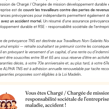
ession de Chargé / Chargée de mission développement durable et
treprise est de
couvrir les travailleurs contre des pertes de reven
rances prévoyances pour indépendants permettent également 
 avez un accident mortel.
Un résumé d'une assurance prévoyance
loppement durable et RSE - responsabilité sociétale de l'entrepri
fre de prévoyance TNS est destinée aux Travailleurs Non-Salariés No
umul emploi – retraite souhaitant se prémunir contre les conséquen
ail en prévoyant le versement d’un capital, d’une rente ou d’indemnit
ent être souscrites entre 18 et 65 ans sous réserve d’être en activi
aranties décès, à votre 70e anniversaire et, au plus tard, à votre 67e
fre ALPHA TNS est à adhésion annuelle renouvelable par tacite recon
garanties proposées sont éligibles à la Loi Madelin.
Vous êtes Chargé / Chargée de missio
responsabilité sociétale de l'entrepris
maladie, accident !