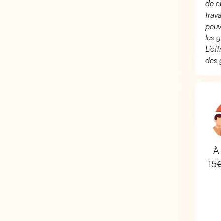
de c
trav
peuv
les g
L’of
des 
À 
15