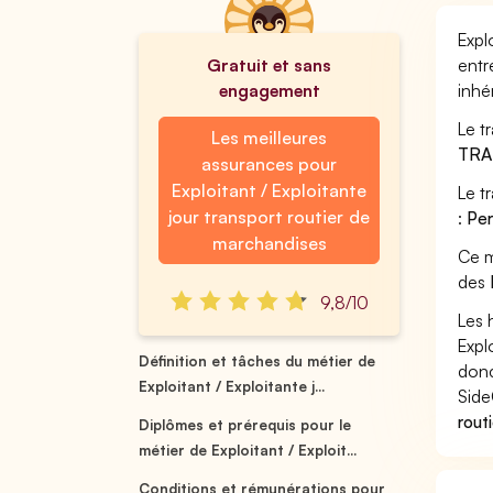
Expl
Gratuit et sans
entr
engagement
inhé
Le t
Les meilleures
TRA
assurances pour
Exploitant / Exploitante
Le t
jour transport routier de
:
Per
marchandises
Ce m
des
9,8/10
Les 
Expl
Définition et tâches du métier de
donc
Exploitant / Exploitante j...
Side
rout
Diplômes et prérequis pour le
métier de Exploitant / Exploit...
Conditions et rémunérations pour