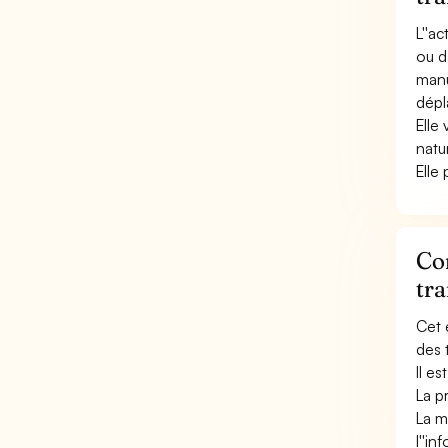
L''a
ou d
manut
dépl
Elle 
natu
Elle
Con
tr
Cet 
des t
Il e
La p
La ma
l''i