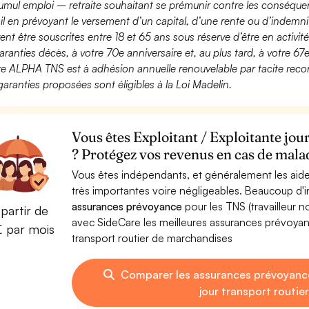
umul emploi – retraite souhaitant se prémunir contre les conséquen
ail en prévoyant le versement d’un capital, d’une rente ou d’indemnit
ent être souscrites entre 18 et 65 ans sous réserve d’être en activi
aranties décès, à votre 70e anniversaire et, au plus tard, à votre 67e
fre ALPHA TNS est à adhésion annuelle renouvelable par tacite recon
garanties proposées sont éligibles à la Loi Madelin.
Vous êtes Exploitant / Exploitante jou
? Protégez vos revenus en cas de malad
Vous êtes indépendants, et généralement les aide
très importantes voire négligeables. Beaucoup d
assurances prévoyance
pour les TNS (travailleur 
partir de
avec SideCare les meilleures assurances prévoyanc
€ par mois
transport routier de marchandises
Comparer les assurances prévoyance
jour transport routi