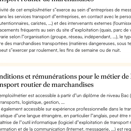
ctivité de cet emploi/métier s''exerce au sein d''entreprises de me
ans les services transport d''entreprises, en contact avec le perso
entionnaires, caristes, ...) et des intervenants externes (fournisseur
acements fréquents au sein du site d''exploitation (quais, parc de vé
varie selon l''organisation (groupe, réseau, indépendant, ...), le type
re des marchandises transportées (matières dangereuses, sous temp
 peut s''exercer par roulement, les fins de semaine ou de nuit.
ditions et rémunérations pour le métier de 
ansport routier de marchandises
emploi/métier est accessible à partir d''un diplôme de niveau Bac 
ransports, logistique, gestion, ...
st également accessible sur expérience professionnelle dans le tran
ratique d''une langue étrangère, en particulier l''anglais, peut être 
îtrise de l''outil informatique (logiciel d''exploitation de transport 
nformation et de la communication (Internet, messagerie, ...) est req