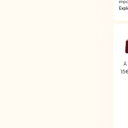
impo
Expl
À 
15