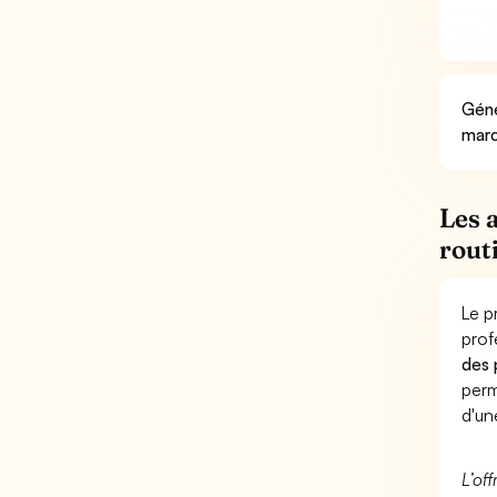
Géné
marc
Les 
rout
Le p
prof
des 
perm
d'un
L’of