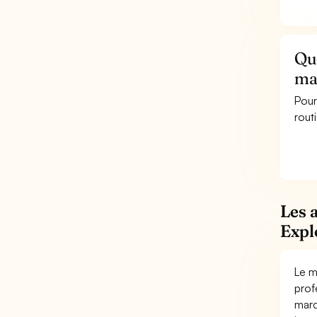
Que
ma
Pour
rout
Les 
Expl
Le m
prof
marc