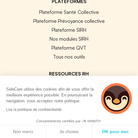
PLATEFORMES
Plateforme Santé Collective
Plateforme Prévoyance collective
Plateforme SIRH
Nos modules SIRH
Plateforme QVT
Tous nos outils
RESSOURCES RH
Notre Blog
SideCare utilise des cookies afin de vous offrir la
meilleure expérience possible. En poursuivant la
Modèles de documents
navigation, vous acceptez notre politique.
Guides Entreprises
Lire la politique de confidentialité
Les conventions collectives
Consentements certifiés par
Les codes APE / NAF
Politique de cookies
Base des métiers
Non merci
Je choisis
OK pour moi