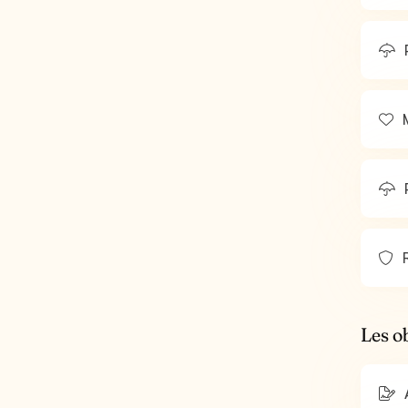
M
R
Les o