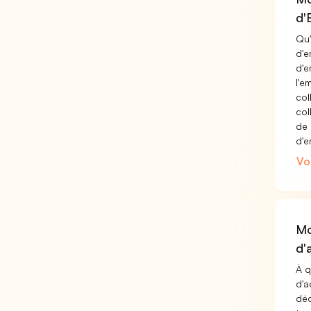
d'
Qu'
d'e
d'
l'e
col
col
de 
d'e
Vo
Mo
d'
À q
d'a
déc