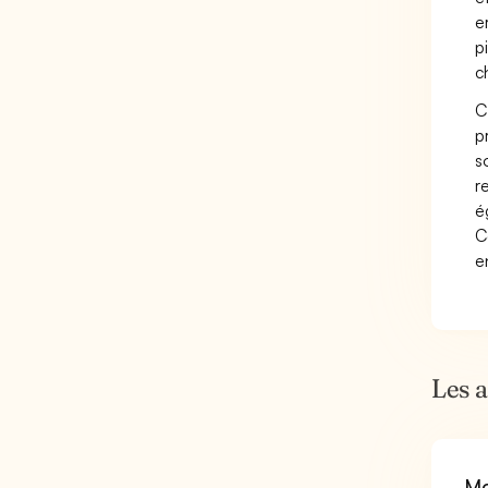
e
p
c
C
p
s
r
é
C
e
Les 
Mo