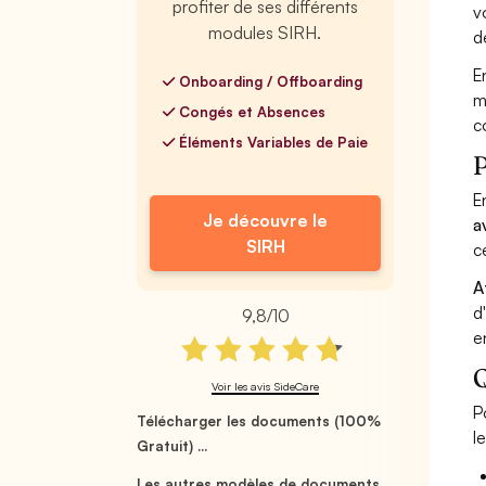
profiter de ses différents
v
modules SIRH.
d
E
Onboarding / Offboarding
m
Congés et Absences
c
Éléments Variables de Paie
P
E
Je découvre le
a
SIRH
c
A
d
9,8/10
e
Q
Voir les avis SideCare
P
Télécharger les documents (100%
l
Gratuit) ...
Les autres modèles de documents