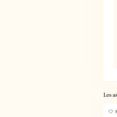
Les a
M