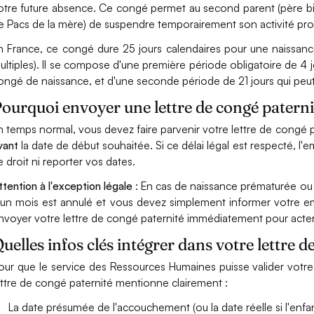
otre future absence. Ce congé permet au second parent (père bi
e Pacs de la mère) de suspendre temporairement son activité profes
n France, ce congé dure 25 jours calendaires pour une naissanc
ultiples). Il se compose d'une première période obligatoire de 4 jo
ongé de naissance, et d'une seconde période de 21 jours qui peut
ourquoi envoyer une lettre de congé paternit
n temps normal, vous devez faire parvenir votre lettre de congé
vant
la date de début souhaitée. Si ce délai légal est respecté, l
e droit ni reporter vos dates.
ttention à l'exception légale
: En cas de naissance prématurée ou a
'un mois est annulé et vous devez simplement informer votre emp
nvoyer votre lettre de congé paternité immédiatement pour acter
uelles infos clés intégrer dans votre lettre d
our que le service des Ressources Humaines puisse valider votre 
ettre de congé paternité mentionne clairement :
La date présumée de l'accouchement (ou la date réelle si l'enfan