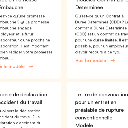
Embauche
Déterminée
est-ce qu'une promesse
Qu'est-ce qu'un Contrat à
mbauche ? 🤝 La promesse
Durée Déterminée (CDD) ? L
embauche engage
contrat à Durée Déterminée
mployeur et le futur
(CDD) est un contrat de trav
laborateur d'une prochaine
pour une durée limitée. Il est
laboration. Il est important
possible, pour un employeu
bien rédiger votre promesse
d'avoir recours à ce typ...
mbau...
Voir le modèle
ir le modèle
dèle de déclaration
Lettre de convocatio
accident du travail
pour un entretien
préalable de rupture
uoi sert la déclaration
ccident du travail ? La
conventionnelle -
laration d'accident du
Modèle