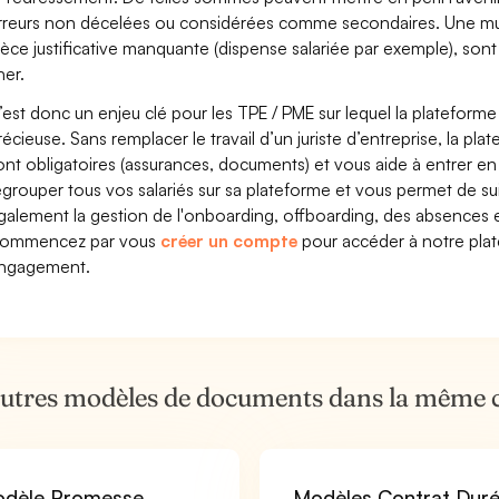
rreurs non décelées ou considérées comme secondaires. Une mutu
ièce justificative manquante (dispense salariée par exemple), son
her.
’est donc un enjeu clé pour les TPE / PME sur lequel la plateform
récieuse. Sans remplacer le travail d’un juriste d’entreprise, la pl
ont obligatoires (assurances, documents) et vous aide à entrer e
egrouper tous vos salariés sur sa plateforme et vous permet de suiv
galement la gestion de l'onboarding, offboarding, des absences e
ommencez par vous
créer un compte
pour accéder à notre plate
ngagement.
autres modèles de documents dans la même 
dèle Promesse
Modèles Contrat Dur