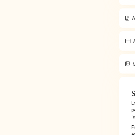
A
A
M
S
E
p
f
E
e