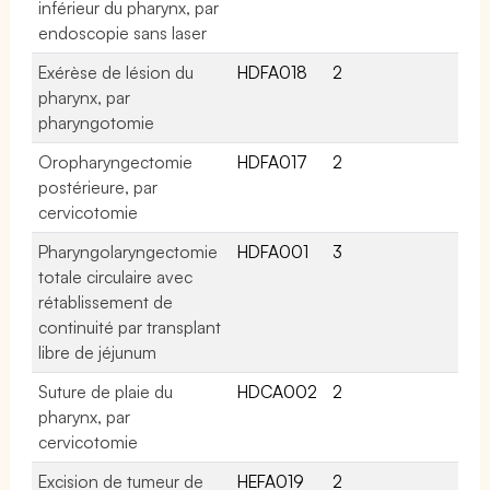
inférieur du pharynx, par
endoscopie sans laser
Exérèse de lésion du
HDFA018
2
pharynx, par
pharyngotomie
Oropharyngectomie
HDFA017
2
postérieure, par
cervicotomie
Pharyngolaryngectomie
HDFA001
3
totale circulaire avec
rétablissement de
continuité par transplant
libre de jéjunum
Suture de plaie du
HDCA002
2
pharynx, par
cervicotomie
Excision de tumeur de
HEFA019
2