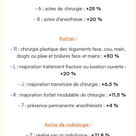
- 6 : actes de chirurgie :
+25 %
- 8 : actes d’anesthésie :
+20 %
Autres
:
- R : chirurgie plastique des téguments face, cou, main,
doigts ou plaie et brûlures face et mains :
+50 %
- L : majoration traitement fracture ou luxation ouverte :
+20 %
- J : majoration transitoire de chirurgie :
+6,5 %
- K : majoration forfait modulable de chirurgie :
+11,5 %
- 7 : présence permanente anesthésiste :
+4 %
Actes de radiologie
:
- Z : réalisé par un radiologue :
+21,8 %