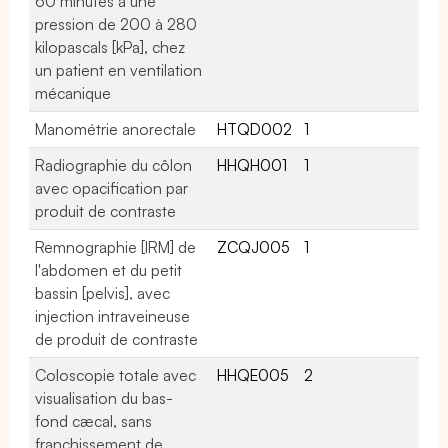
60 minutes à une
pression de 200 à 280
kilopascals [kPa], chez
un patient en ventilation
mécanique
Manométrie anorectale
HTQD002
1
Radiographie du côlon
HHQH001
1
avec opacification par
produit de contraste
Remnographie [IRM] de
ZCQJ005
1
l'abdomen et du petit
bassin [pelvis], avec
injection intraveineuse
de produit de contraste
Coloscopie totale avec
HHQE005
2
visualisation du bas-
fond cæcal, sans
franchissement de