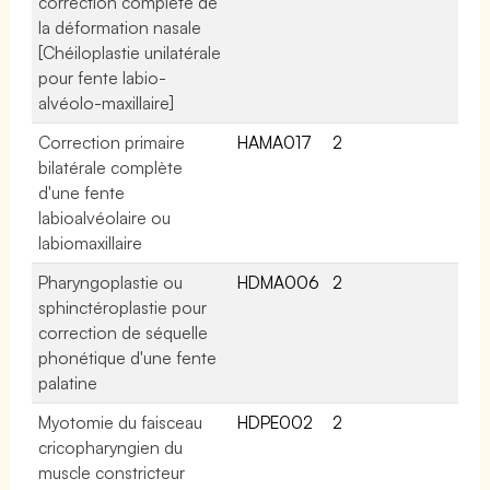
correction complète de
la déformation nasale
[Chéiloplastie unilatérale
pour fente labio-
alvéolo-maxillaire]
Correction primaire
HAMA017
2
bilatérale complète
d'une fente
labioalvéolaire ou
labiomaxillaire
Pharyngoplastie ou
HDMA006
2
sphinctéroplastie pour
correction de séquelle
phonétique d'une fente
palatine
Myotomie du faisceau
HDPE002
2
cricopharyngien du
muscle constricteur