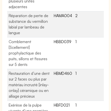
plusieurs unités
adjacentes
Réparation de perte de
HAMA004
2
substance du vermillon
labial par lambeau de
langue
Comblement
HBBD039
1
[Scellement]
prophylactique des
puits, sillons et fissures
sur 5 dents
Restauration d’une dent
HBMD460
1
sur 2 faces ou plus par
matériau incrusté [inlay-
onlay] céramique ou en
alliage précieux
Exérèse de la pulpe
HBFD021
1
vivante d’une première