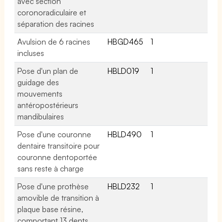
avec section
coronoradiculaire et
séparation des racines
Avulsion de 6 racines
HBGD465
1
incluses
Pose d'un plan de
HBLD019
1
guidage des
mouvements
antéropostérieurs
mandibulaires
Pose d'une couronne
HBLD490
1
dentaire transitoire pour
couronne dentoportée
sans reste à charge
Pose d'une prothèse
HBLD232
1
amovible de transition à
plaque base résine,
comportant 13 dents