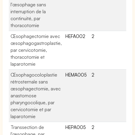
l'œsophage sans
interruption de la
continuité, par
thoracotomie
Œsophagectomie avec
HEFA002
2
œsophagogastroplastie,
par cervicotomie,
thoracotomie et
laparotomie
Œsophagocoloplastie
HEMA005
2
rétrosternale sans
œsophagectomie, avec
anastomose
pharyngocolique, par
cervicotomie et par
laparotomie
Transsection de
HEPA005
2
l'œsophage, par