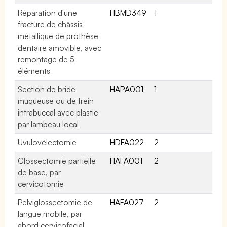
Réparation d'une
HBMD349
1
fracture de châssis
métallique de prothèse
dentaire amovible, avec
remontage de 5
éléments
Section de bride
HAPA001
1
muqueuse ou de frein
intrabuccal avec plastie
par lambeau local
Uvulovélectomie
HDFA022
2
Glossectomie partielle
HAFA001
2
de base, par
cervicotomie
Pelviglossectomie de
HAFA027
2
langue mobile, par
abord cervicofacial