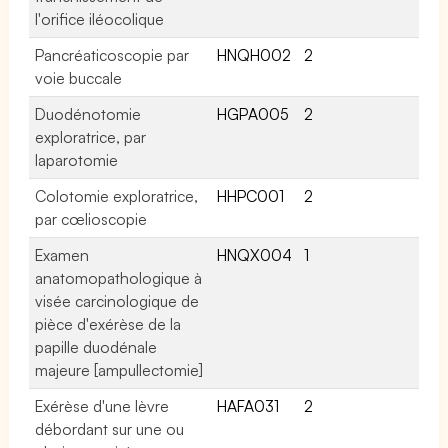
l'orifice iléocolique
Pancréaticoscopie par
HNQH002
2
voie buccale
Duodénotomie
HGPA005
2
exploratrice, par
laparotomie
Colotomie exploratrice,
HHPC001
2
par cœlioscopie
Examen
HNQX004
1
anatomopathologique à
visée carcinologique de
pièce d'exérèse de la
papille duodénale
majeure [ampullectomie]
Exérèse d'une lèvre
HAFA031
2
débordant sur une ou