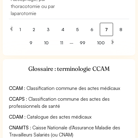
thoracotomie ou par
laparotomie
1
2
3
4
5
6
7
8
...
9
10
11
99
100
Glossaire : terminologie CCAM
CCAM
: Classification commune des actes médicaux
CCAPS
: Classification commune des actes des
professionnels de santé
CDAM
: Catalogue des actes médicaux
CNAMTS
: Caisse Nationale d’Assurance Maladie des
Travailleurs Salariés (ou CNAM)