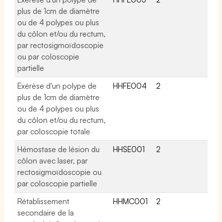
plus de 1cm de diamètre
ou de 4 polypes ou plus
du côlon et/ou du rectum,
par rectosigmoïdoscopie
ou par coloscopie
partielle
Exérèse d'un polype de
HHFE004
2
plus de 1cm de diamètre
ou de 4 polypes ou plus
du côlon et/ou du rectum,
par coloscopie totale
Hémostase de lésion du
HHSE001
2
côlon avec laser, par
rectosigmoïdoscopie ou
par coloscopie partielle
Rétablissement
HHMC001
2
secondaire de la