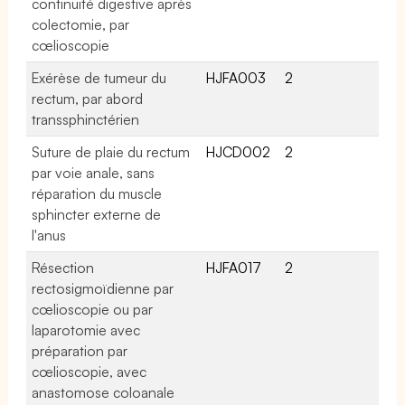
continuité digestive après
colectomie, par
cœlioscopie
Exérèse de tumeur du
HJFA003
2
rectum, par abord
transsphinctérien
Suture de plaie du rectum
HJCD002
2
par voie anale, sans
réparation du muscle
sphincter externe de
l'anus
Résection
HJFA017
2
rectosigmoïdienne par
cœlioscopie ou par
laparotomie avec
préparation par
cœlioscopie, avec
anastomose coloanale