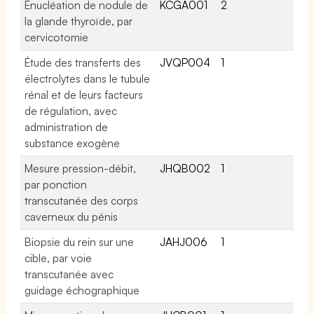
Énucléation de nodule de
KCGA001
2
la glande thyroïde, par
cervicotomie
Étude des transferts des
JVQP004
1
électrolytes dans le tubule
rénal et de leurs facteurs
de régulation, avec
administration de
substance exogène
Mesure pression-débit,
JHQB002
1
par ponction
transcutanée des corps
caverneux du pénis
Biopsie du rein sur une
JAHJ006
1
cible, par voie
transcutanée avec
guidage échographique