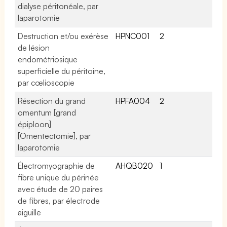
dialyse péritonéale, par
laparotomie
Destruction et/ou exérèse
HPNC001
2
de lésion
endométriosique
superficielle du péritoine,
par cœlioscopie
Résection du grand
HPFA004
2
omentum [grand
épiploon]
[Omentectomie], par
laparotomie
Électromyographie de
AHQB020
1
fibre unique du périnée
avec étude de 20 paires
de fibres, par électrode
aiguille