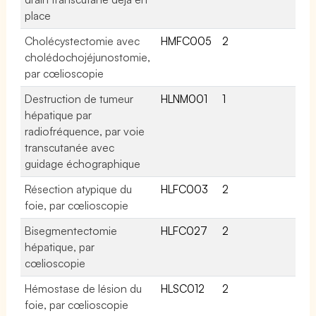
place
Cholécystectomie avec
HMFC005
2
cholédochojéjunostomie,
par cœlioscopie
Destruction de tumeur
HLNM001
1
hépatique par
radiofréquence, par voie
transcutanée avec
guidage échographique
Résection atypique du
HLFC003
2
foie, par cœlioscopie
Bisegmentectomie
HLFC027
2
hépatique, par
cœlioscopie
Hémostase de lésion du
HLSC012
2
foie, par cœlioscopie