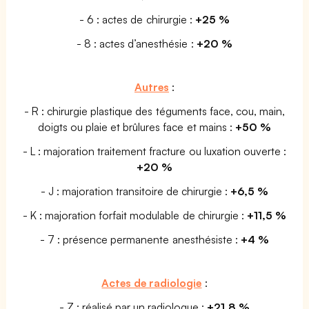
- 6 : actes de chirurgie :
+25 %
- 8 : actes d’anesthésie :
+20 %
Autres
:
- R : chirurgie plastique des téguments face, cou, main,
doigts ou plaie et brûlures face et mains :
+50 %
- L : majoration traitement fracture ou luxation ouverte :
+20 %
- J : majoration transitoire de chirurgie :
+6,5 %
- K : majoration forfait modulable de chirurgie :
+11,5 %
- 7 : présence permanente anesthésiste :
+4 %
Actes de radiologie
:
- Z : réalisé par un radiologue :
+21,8 %