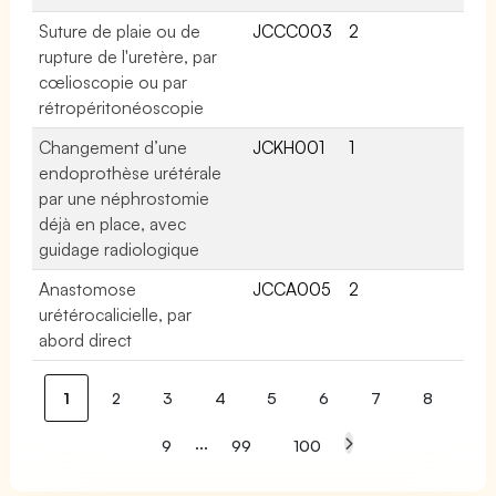
Suture de plaie ou de
JCCC003
2
rupture de l'uretère, par
cœlioscopie ou par
rétropéritonéoscopie
Changement d’une
JCKH001
1
endoprothèse urétérale
par une néphrostomie
déjà en place, avec
guidage radiologique
Anastomose
JCCA005
2
urétérocalicielle, par
abord direct
1
2
3
4
5
6
7
8
...
9
99
100