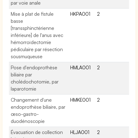
par voie anale
Mise à plat de fistule
HKPA001
2
basse
[transsphinctérienne
inférieure] de l'anus avec
hémorroïdectomie
pédiculaire par résection
sousmuqueuse
Pose d'endoprothèse
HMLA001
2
biliaire par
cholédochotomie, par
laparotomie
Changement d'une
HMKE001
2
endoprothèse biliaire, par
œso-gastro-
duodénoscopie
Évacuation de collection
HLJA001
2