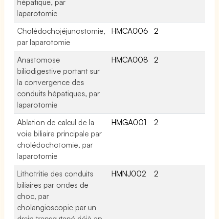
hépatique, par
laparotomie
Cholédochojéjunostomie,
HMCA006
2
par laparotomie
Anastomose
HMCA008
2
biliodigestive portant sur
la convergence des
conduits hépatiques, par
laparotomie
Ablation de calcul de la
HMGA001
2
voie biliaire principale par
cholédochotomie, par
laparotomie
Lithotritie des conduits
HMNJ002
2
biliaires par ondes de
choc, par
cholangioscopie par un
drain transcutané déjà en