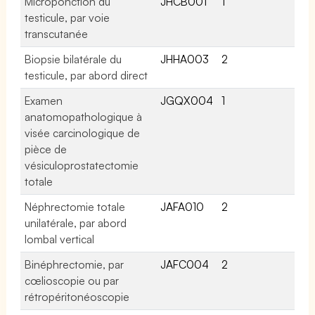
Microponction du
JHCB001
1
testicule, par voie
transcutanée
Biopsie bilatérale du
JHHA003
2
testicule, par abord direct
Examen
JGQX004
1
anatomopathologique à
visée carcinologique de
pièce de
vésiculoprostatectomie
totale
Néphrectomie totale
JAFA010
2
unilatérale, par abord
lombal vertical
Binéphrectomie, par
JAFC004
2
cœlioscopie ou par
rétropéritonéoscopie