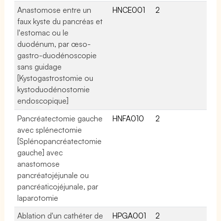
Anastomose entre un
HNCE001
2
faux kyste du pancréas et
l'estomac ou le
duodénum, par œso-
gastro-duodénoscopie
sans guidage
[Kystogastrostomie ou
kystoduodénostomie
endoscopique]
Pancréatectomie gauche
HNFA010
2
avec splénectomie
[Splénopancréatectomie
gauche] avec
anastomose
pancréatojéjunale ou
pancréaticojéjunale, par
laparotomie
Ablation d'un cathéter de
HPGA001
2