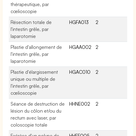
thérapeutique, par
cœlioscopie
Résection totale de
HGFA013
2
l'intestin grêle, par
laparotomie
Plastie d'allongement de
HGAA002
2
l'intestin grêle, par
laparotomie
Plastie d'élargissement
HGAC010
2
unique ou multiple de
l'intestin grêle, par
cœlioscopie
Séance de destruction de
HHNE002
2
lésion du côlon et/ou du
rectum avec laser, par
coloscopie totale
Exérèse d'un polype de
HHFE005
2