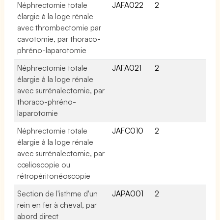
Néphrectomie totale
JAFA022
2
élargie à la loge rénale
avec thrombectomie par
cavotomie, par thoraco-
phréno-laparotomie
Néphrectomie totale
JAFA021
2
élargie à la loge rénale
avec surrénalectomie, par
thoraco-phréno-
laparotomie
Néphrectomie totale
JAFC010
2
élargie à la loge rénale
avec surrénalectomie, par
cœlioscopie ou
rétropéritonéoscopie
Section de l'isthme d'un
JAPA001
2
rein en fer à cheval, par
abord direct