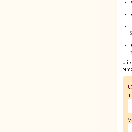
l
l
l
S
l
n
Util
remb
C
Ta
Mo