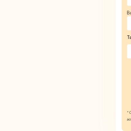
B
T
* 
ac