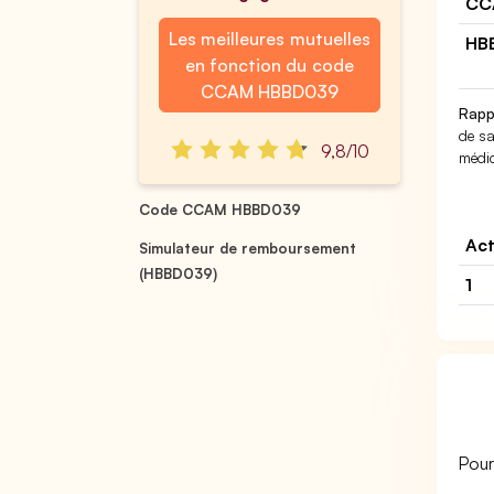
CC
Les meilleures mutuelles
HB
en fonction du code
CCAM HBBD039
Rapp
de sa
9,8/10
médic
Code CCAM HBBD039
Act
Simulateur de remboursement
(HBBD039)
1
Pour