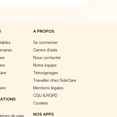
S
A PROPOS
tables
Se connecter
enaires
Centre d'aide
are
Nous contacter
are
Notre équipe
Care
Témoignages
e
Travailler chez SideCare
Care
Mentions légales
CGU & RGPD
RATIONS
Cookies
NOS APPS
tèmes de paie