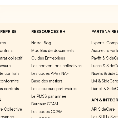
REPRISE
RESSOURCES RH
PARTENAIRE
fres
Notre Blog
Experts-Comp
ontrats
Modèles de documents
Assureurs Part
rat collectif
Guides Entreprises
Payfit & SideC
mesure
Les conventions collectives
Lucca & SideC
de contrats
Les codes APE / NAF
Nibelis & Side
 conformité
Base des métiers
Livi & SideCar
os contrats
Les assureurs partenaires
Lianeli & Side
Le PMSS par année
S
API & INTEG
Bureaux CPAM
é Collective
API SideCare
Les codes CCAM
voyance
Les SIRH / Sys