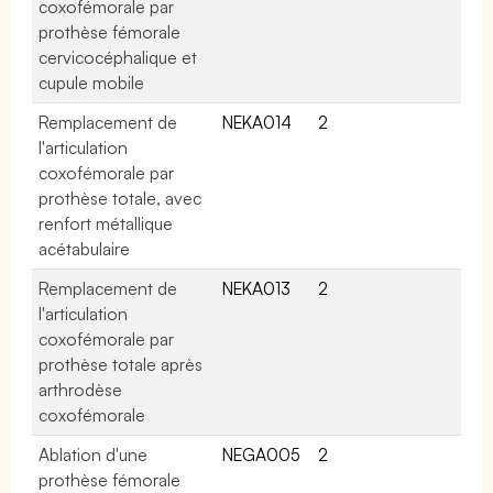
coxofémorale par
prothèse fémorale
cervicocéphalique et
cupule mobile
Remplacement de
NEKA014
2
l'articulation
coxofémorale par
prothèse totale, avec
renfort métallique
acétabulaire
Remplacement de
NEKA013
2
l'articulation
coxofémorale par
prothèse totale après
arthrodèse
coxofémorale
Ablation d'une
NEGA005
2
prothèse fémorale