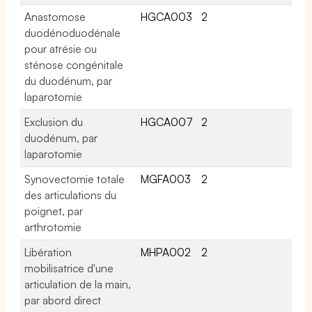
Anastomose
HGCA003
2
duodénoduodénale
pour atrésie ou
sténose congénitale
du duodénum, par
laparotomie
Exclusion du
HGCA007
2
duodénum, par
laparotomie
Synovectomie totale
MGFA003
2
des articulations du
poignet, par
arthrotomie
Libération
MHPA002
2
mobilisatrice d'une
articulation de la main,
par abord direct