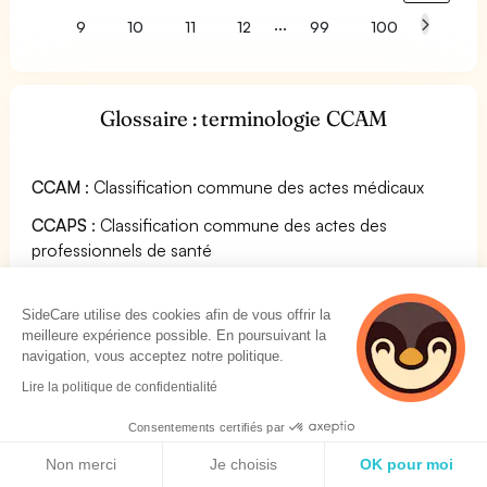
...
9
10
11
12
99
100
Glossaire : terminologie CCAM
CCAM
: Classification commune des actes médicaux
CCAPS
: Classification commune des actes des
professionnels de santé
CDAM
: Catalogue des actes médicaux
SideCare utilise des cookies afin de vous offrir la
CNAMTS
: Caisse Nationale d’Assurance Maladie des
meilleure expérience possible. En poursuivant la
Travailleurs Salariés (ou CNAM)
navigation, vous acceptez notre politique.
CTAMN
: Commission de Terminologie de l’Académie
Lire la politique de confidentialité
Nationale de Médecine
Consentements certifiés par
ENC
: Études Nationales des coûts
Politique de cookies
Non merci
Je choisis
OK pour moi