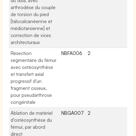
du tibia, avec
arthrodèse du couple
de torsion du pied
[talocalcanéenne et
médiotarsienne] et
correction de vices
architecturaux
Résection
NBFA006
2
segmentaire du fémur
avec ostéosynthèse
et transfert axial
progressif d'un
fragment osseux,
pour pseudarthrose
congénitale
Ablation de matériel
NBGA007
2
d'ostéosynthèse du
fémur, par abord
direct