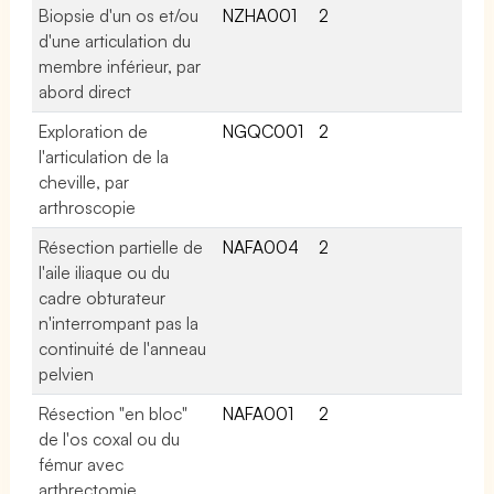
Biopsie d'un os et/ou
NZHA001
2
d'une articulation du
membre inférieur, par
abord direct
Exploration de
NGQC001
2
l'articulation de la
cheville, par
arthroscopie
Résection partielle de
NAFA004
2
l'aile iliaque ou du
cadre obturateur
n'interrompant pas la
continuité de l'anneau
pelvien
Résection "en bloc"
NAFA001
2
de l'os coxal ou du
fémur avec
arthrectomie