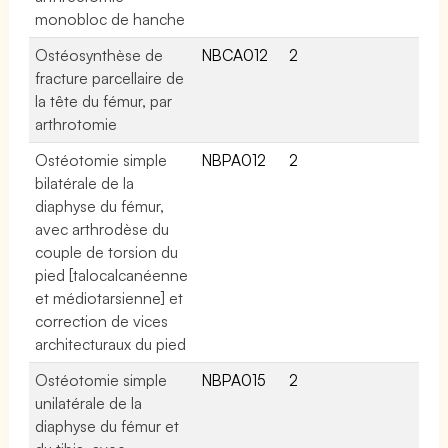
monobloc de hanche
Ostéosynthèse de
NBCA012
2
fracture parcellaire de
la tête du fémur, par
arthrotomie
Ostéotomie simple
NBPA012
2
bilatérale de la
diaphyse du fémur,
avec arthrodèse du
couple de torsion du
pied [talocalcanéenne
et médiotarsienne] et
correction de vices
architecturaux du pied
Ostéotomie simple
NBPA015
2
unilatérale de la
diaphyse du fémur et