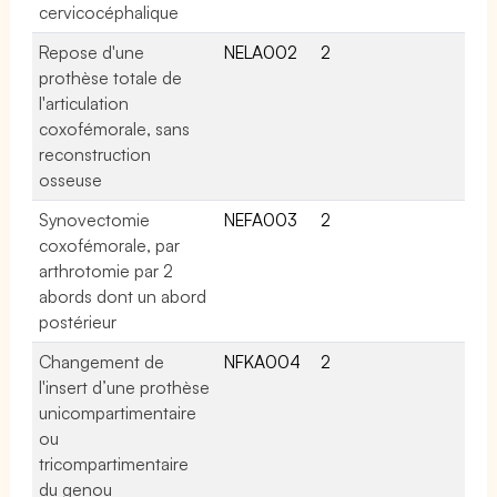
cervicocéphalique
Repose d'une
NELA002
2
prothèse totale de
l'articulation
coxofémorale, sans
reconstruction
osseuse
Synovectomie
NEFA003
2
coxofémorale, par
arthrotomie par 2
abords dont un abord
postérieur
Changement de
NFKA004
2
l'insert d’une prothèse
unicompartimentaire
ou
tricompartimentaire
du genou