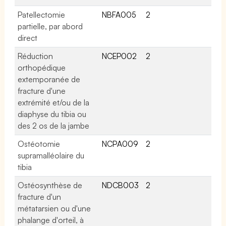
Patellectomie
NBFA005
2
partielle, par abord
direct
Réduction
NCEP002
2
orthopédique
extemporanée de
fracture d'une
extrémité et/ou de la
diaphyse du tibia ou
des 2 os de la jambe
Ostéotomie
NCPA009
2
supramalléolaire du
tibia
Ostéosynthèse de
NDCB003
2
fracture d'un
métatarsien ou d'une
phalange d'orteil, à