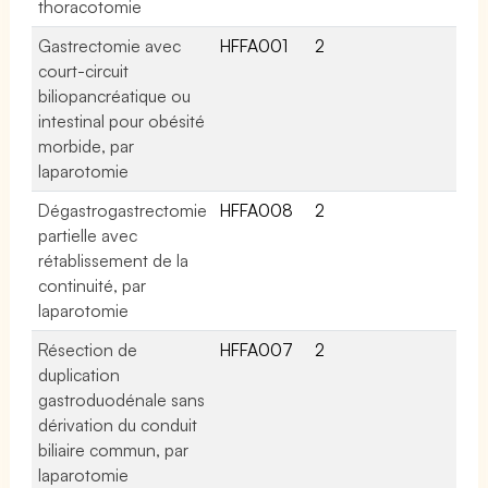
thoracotomie
Gastrectomie avec
HFFA001
2
court-circuit
biliopancréatique ou
intestinal pour obésité
morbide, par
laparotomie
Dégastrogastrectomie
HFFA008
2
partielle avec
rétablissement de la
continuité, par
laparotomie
Résection de
HFFA007
2
duplication
gastroduodénale sans
dérivation du conduit
biliaire commun, par
laparotomie