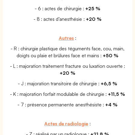
- 6 : actes de chirurgie :
+25 %
- 8 : actes d’anesthésie :
+20 %
Autres
:
- R : chirurgie plastique des téguments face, cou, main,
doigts ou plaie et brûlures face et mains :
+50 %
- L : majoration traitement fracture ou luxation ouverte :
+20 %
- J : majoration transitoire de chirurgie :
+6,5 %
- K : majoration forfait modulable de chirurgie :
+11,5 %
- 7 : présence permanente anesthésiste :
+4 %
Actes de radiologie
:
- Z : réalisé par un radiologue :
+21,8 %