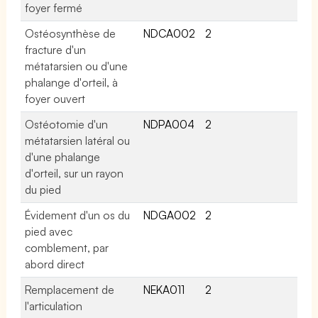
foyer fermé
Ostéosynthèse de
NDCA002
2
fracture d'un
métatarsien ou d'une
phalange d'orteil, à
foyer ouvert
Ostéotomie d'un
NDPA004
2
métatarsien latéral ou
d'une phalange
d'orteil, sur un rayon
du pied
Évidement d'un os du
NDGA002
2
pied avec
comblement, par
abord direct
Remplacement de
NEKA011
2
l'articulation