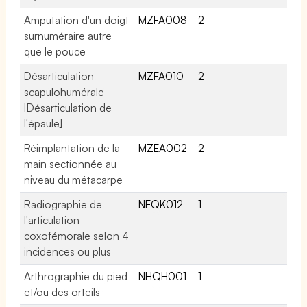
Amputation d'un doigt
MZFA008
2
surnuméraire autre
que le pouce
Désarticulation
MZFA010
2
scapulohumérale
[Désarticulation de
l'épaule]
Réimplantation de la
MZEA002
2
main sectionnée au
niveau du métacarpe
Radiographie de
NEQK012
1
l'articulation
coxofémorale selon 4
incidences ou plus
Arthrographie du pied
NHQH001
1
et/ou des orteils