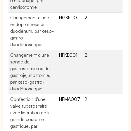
l'œsophage, par
cervicotomie
Changement d'une
HGKE001
2
endoprothèse du
duodénum, par œso-
gastro-
duodénoscopie
Changement d'une
HFKE001
2
sonde de
gastrostomie ou de
gastrojéjunostomie,
par œso-gastro-
duodénoscopie
Confection d'une
HFMA007
2
valve tubérositaire
avec libération de la
grande courbure
gastrique, par