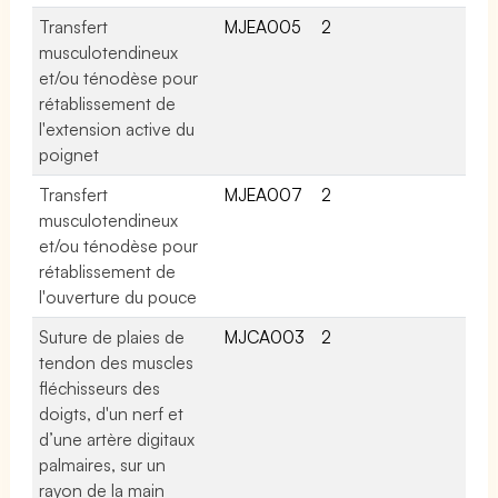
Transfert
MJEA005
2
musculotendineux
et/ou ténodèse pour
rétablissement de
l'extension active du
poignet
Transfert
MJEA007
2
musculotendineux
et/ou ténodèse pour
rétablissement de
l'ouverture du pouce
Suture de plaies de
MJCA003
2
tendon des muscles
fléchisseurs des
doigts, d'un nerf et
d’une artère digitaux
palmaires, sur un
rayon de la main