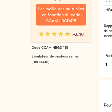
CC
Les meilleures mutuelles
HB
en fonction du code
CCAM HBGD415
Rapp
de sa
9,8/10
médic
Code CCAM HBGD415
Act
Simulateur de remboursement
(HBGD415)
1
Pour