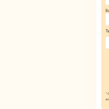
B
T
* 
ac