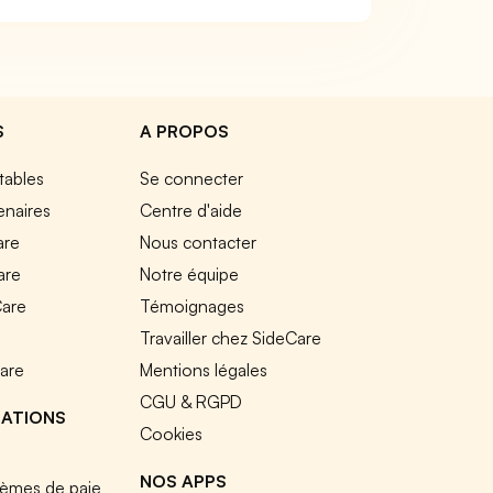
S
A PROPOS
tables
Se connecter
enaires
Centre d'aide
are
Nous contacter
are
Notre équipe
Care
Témoignages
e
Travailler chez SideCare
Care
Mentions légales
CGU & RGPD
RATIONS
Cookies
NOS APPS
tèmes de paie