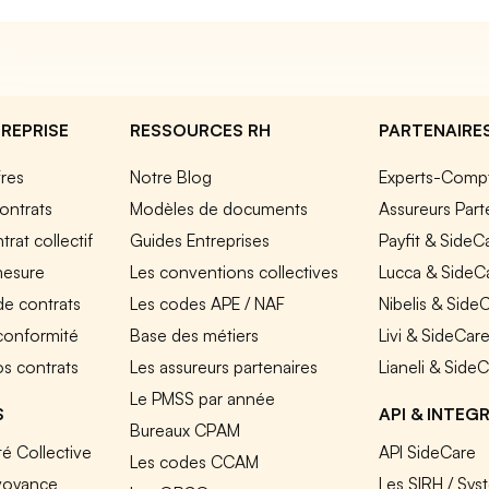
REPRISE
RESSOURCES RH
PARTENAIRE
fres
Notre Blog
Experts-Comp
ontrats
Modèles de documents
Assureurs Part
rat collectif
Guides Entreprises
Payfit & SideC
mesure
Les conventions collectives
Lucca & SideC
de contrats
Les codes APE / NAF
Nibelis & Side
 conformité
Base des métiers
Livi & SideCar
os contrats
Les assureurs partenaires
Lianeli & Side
Le PMSS par année
S
API & INTEG
Bureaux CPAM
é Collective
API SideCare
Les codes CCAM
voyance
Les SIRH / Sys