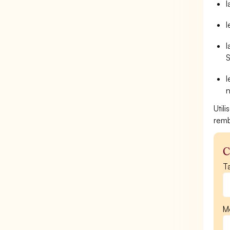
l
l
l
S
l
n
Util
remb
C
Ta
Mo