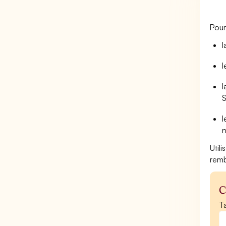
Pour
l
l
l
S
l
n
Util
remb
C
Ta