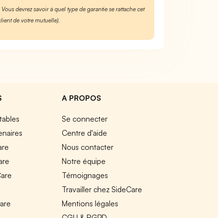
. Vous devrez savoir à quel type de garantie se rattache cet
lient de votre mutuelle).
S
A PROPOS
tables
Se connecter
enaires
Centre d'aide
are
Nous contacter
are
Notre équipe
Care
Témoignages
e
Travailler chez SideCare
Care
Mentions légales
CGU & RGPD