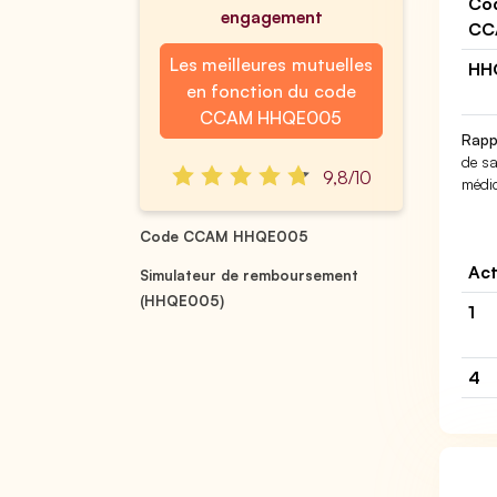
Co
engagement
CC
Les meilleures mutuelles
HH
en fonction du code
CCAM HHQE005
Rapp
de sa
9,8/10
médic
Code CCAM HHQE005
Act
Simulateur de remboursement
(HHQE005)
1
4