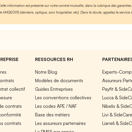
Cette information est présente sur votre contrat mutuelle, dans la rubrique des garanties
te HHQE005 (dentaire, optique, soin hospitalier, etc). Dans le doute, appelez le service c
REPRISE
RESSOURCES RH
PARTENAIRE
fres
Notre Blog
Experts-Comp
ontrats
Modèles de documents
Assureurs Part
rat collectif
Guides Entreprises
Payfit & SideC
mesure
Les conventions collectives
Lucca & SideC
de contrats
Les codes APE / NAF
Nibelis & Side
 conformité
Base des métiers
Livi & SideCar
os contrats
Les assureurs partenaires
Lianeli & Side
Le PMSS par année