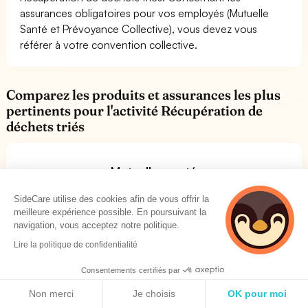
assurances obligatoires pour vos employés (Mutuelle
Santé et Prévoyance Collective), vous devez vous
référer à votre convention collective.
Comparez les produits et assurances les plus
pertinents pour l'activité Récupération de
déchets triés
Mutuelles santé
Trouvez la mutuelle faite pour vous et vos employés
SideCare utilise des cookies afin de vous offrir la
meilleure expérience possible. En poursuivant la
navigation, vous acceptez notre politique.
Lire la politique de confidentialité
Assurances Responsabilité civile
Consentements certifiés par
Trouver votre assurance RC PRO en 2 minutes.
Politique de cookies
Non merci
Je choisis
OK pour moi