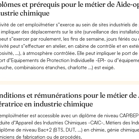
lômes et prérequis pour le métier de Aide-o
ustrie chimique
ctivité de cet emploi/métier s''exerce au sein de sites industriels
 impliquer des déplacements sur le site (surveillance des installatio
 peut s''exercer par roulement, les fins de semaine, jours fériés ou 
tivité peut s''effectuer en atelier, en cabine de contrôle et en extér
osivité, ...), à atmosphère contrôlée. Elle peut impliquer le port de
ort d''Equipements de Protection Individuelle -EPI- ou d''équipem
ouche, combinaisons étanches, charlotte ...) est exigé.
ditions et rémunérations pour le métier de 
ratrice en industrie chimique
emploi/métier est accessible avec un diplôme de niveau CAP/BEP à
uite d''Appareil des Industries Chimiques -CAIC-, Métiers des Ind
iplôme de niveau Bac+2 (BTS, DUT, ...) en chimie, génie chimique, 
niciens de fabrication ou de procédés.