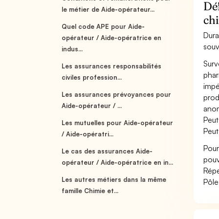
Déf
le métier de Aide-opérateur...
ch
Quel code APE pour Aide-
Dura
opérateur / Aide-opératrice en
souv
indus...
Surv
Les assurances responsabilités
phar
civiles profession...
impé
Les assurances prévoyances pour
prod
Aide-opérateur / ...
anom
Peut 
Les mutuelles pour Aide-opérateur
Peut
/ Aide-opératri...
Pour
Le cas des assurances Aide-
pouv
opérateur / Aide-opératrice en in...
Répe
Les autres métiers dans la même
Pôle
famille Chimie et...