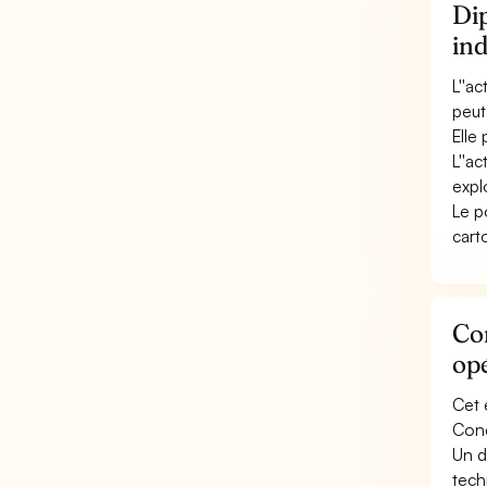
Dip
ind
L''a
peut
Elle
L''ac
expl
Le p
cart
Con
opé
Cet 
Cond
Un d
tech