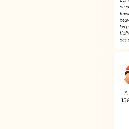
L’of
de c
trav
peuv
les g
L’of
des 
À 
15