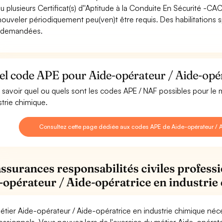
u plusieurs Certificat(s) d''Aptitude à la Conduite En Sécurité -C
nouveler périodiquement peu(ven)t être requis. Des habilitations sp
 demandées.
l code APE pour Aide-opérateur / Aide-opér
 savoir quel ou quels sont les codes APE / NAF possibles pour le
strie chimique.
Consultez cette page dédiée aux codes APE de Aide-opérateur / A
assurances responsabilités civiles professi
-opérateur / Aide-opératrice en industrie
étier Aide-opérateur / Aide-opératrice en industrie chimique néce