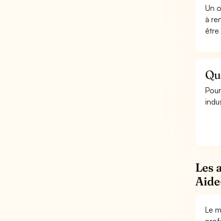
Un o
à re
être
Que
Pour
indu
Les 
Aide
Le m