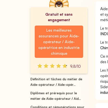
Aide
Gratuit et sans
et s
engagement
méti
Le t
Les meilleures
IND
assurances pour Aide-
opérateur / Aide-
Le t
opératrice en industrie
Chim
chimique
Ce m
des
9,8/10
Les 
opér
Définition et tâches du métier de
risq
Aide-opérateur / Aide-opér...
Side
indu
Diplômes et prérequis pour le
métier de Aide-opérateur / Aid...
Conditions et rémunérations pour