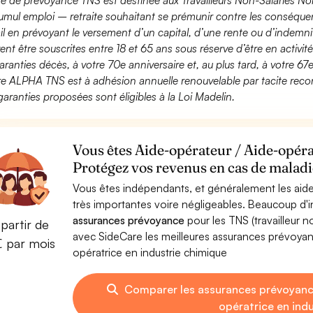
fre de prévoyance TNS est destinée aux Travailleurs Non-Salariés No
umul emploi – retraite souhaitant se prémunir contre les conséquen
ail en prévoyant le versement d’un capital, d’une rente ou d’indemnit
ent être souscrites entre 18 et 65 ans sous réserve d’être en activi
aranties décès, à votre 70e anniversaire et, au plus tard, à votre 67e
fre ALPHA TNS est à adhésion annuelle renouvelable par tacite recon
garanties proposées sont éligibles à la Loi Madelin.
Vous êtes Aide-opérateur / Aide-opéra
Protégez vos revenus en cas de maladie
Vous êtes indépendants, et généralement les aide
très importantes voire négligeables. Beaucoup d
assurances prévoyance
pour les TNS (travailleur 
partir de
avec SideCare les meilleures assurances prévoya
€ par mois
opératrice en industrie chimique
Comparer les assurances prévoyanc
opératrice en ind