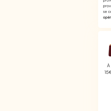
prof
prov
se c
opér
À 
15