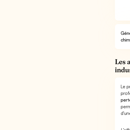
Géné
chim
Les 
indu
Le p
prof
pert
perm
d'un