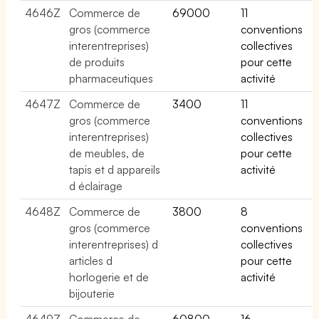
4646Z
Commerce de
69000
11
gros (commerce
conventions
interentreprises)
collectives
de produits
pour cette
pharmaceutiques
activité
4647Z
Commerce de
3400
11
gros (commerce
conventions
interentreprises)
collectives
de meubles, de
pour cette
tapis et d appareils
activité
d éclairage
4648Z
Commerce de
3800
8
gros (commerce
conventions
interentreprises) d
collectives
articles d
pour cette
horlogerie et de
activité
bijouterie
4649Z
Commerce de
60800
16