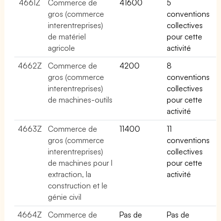
4661Z
Commerce de
41600
5
gros (commerce
conventions
interentreprises)
collectives
de matériel
pour cette
agricole
activité
4662Z
Commerce de
4200
8
gros (commerce
conventions
interentreprises)
collectives
de machines-outils
pour cette
activité
4663Z
Commerce de
11400
11
gros (commerce
conventions
interentreprises)
collectives
de machines pour l
pour cette
extraction, la
activité
construction et le
génie civil
4664Z
Commerce de
Pas de
Pas de