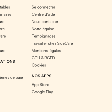
tables
Se connecter
enaires
Centre d'aide
are
Nous contacter
are
Notre équipe
Care
Témoignages
e
Travailler chez SideCare
Care
Mentions légales
CGU & RGPD
RATIONS
Cookies
NOS APPS
tèmes de paie
App Store
Google Play