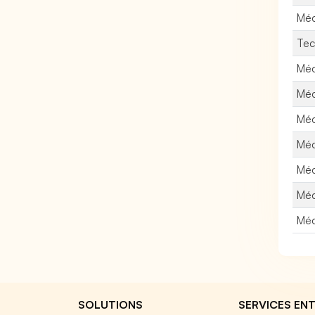
Méc
Tec
Méc
Méc
Méc
Méc
Méc
Méc
Méc
SOLUTIONS
SERVICES ENT