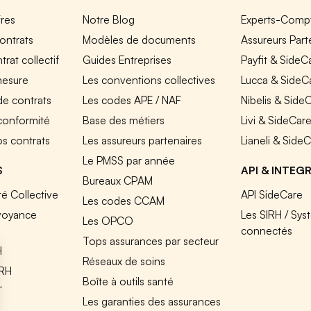
fres
Notre Blog
Experts-Comp
ontrats
Modèles de documents
Assureurs Part
rat collectif
Guides Entreprises
Payfit & SideC
mesure
Les conventions collectives
Lucca & SideC
de contrats
Les codes APE / NAF
Nibelis & Side
 conformité
Base des métiers
Livi & SideCar
os contrats
Les assureurs partenaires
Lianeli & Side
Le PMSS par année
S
API & INTEG
Bureaux CPAM
é Collective
API SideCare
Les codes CCAM
voyance
Les SIRH / Sys
Les OPCO
connectés
Tops assurances par secteur
H
Réseaux de soins
IRH
Boîte à outils santé
T
Les garanties des assurances