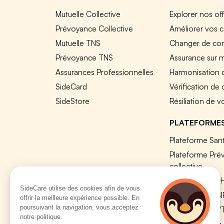
Mutuelle Collective
Explorer nos of
Prévoyance Collective
Améliorer vos c
Mutuelle TNS
Changer de cont
Prévoyance TNS
Assurance sur 
Assurances Professionnelles
Harmonisation 
SideCard
Vérification de
SideStore
Résiliation de v
PLATEFORME
Plateforme Sant
Plateforme Pré
collective
Plateforme SIR
SideCare utilise des cookies afin de vous
Nos modules S
offrir la meilleure expérience possible. En
poursuivant la navigation, vous acceptez
Plateforme QV
notre politique.