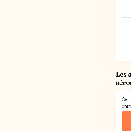
Les 
aéro
Géné
entr