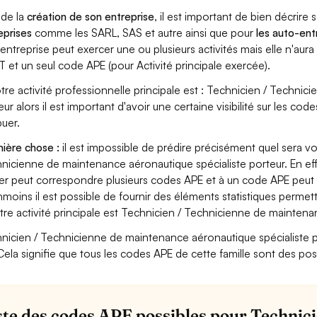
 de la
création de son entreprise
, il est important de bien décrire 
eprises
comme les SARL, SAS et autre ainsi que pour
les auto-en
entreprise peut exercer une ou plusieurs activités mais elle n'aur
T et un seul code APE (pour Activité principale exercée).
otre activité professionnelle principale est : Technicien / Techni
eur alors il est important d'avoir une certaine visibilité sur les co
buer.
ière chose :
il est impossible de prédire précisément quel sera v
nicienne de maintenance aéronautique spécialiste porteur. En effe
er peut correspondre plusieurs codes APE et à un code APE peut 
moins il est possible de fournir des éléments statistiques perm
otre activité principale est Technicien / Technicienne de maintena
nicien / Technicienne de maintenance aéronautique spécialiste porte
Cela signifie que tous les codes APE de cette famille sont des poss
iste des codes APE possibles pour Technic