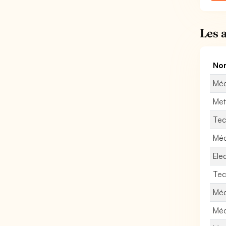
Les 
Nom
Méc
Met
Tec
Méc
Ele
Tec
Méc
Méc