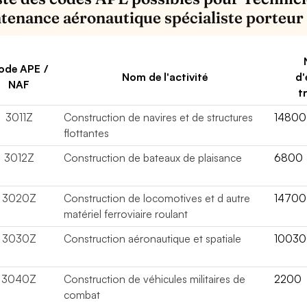
tenance aéronautique spécialiste porteur
ode APE /
Nom de l'activité
d'
NAF
t
3011Z
Construction de navires et de structures
14800
flottantes
3012Z
Construction de bateaux de plaisance
6800
3020Z
Construction de locomotives et d autre
14700
matériel ferroviaire roulant
3030Z
Construction aéronautique et spatiale
1003
3040Z
Construction de véhicules militaires de
2200
combat