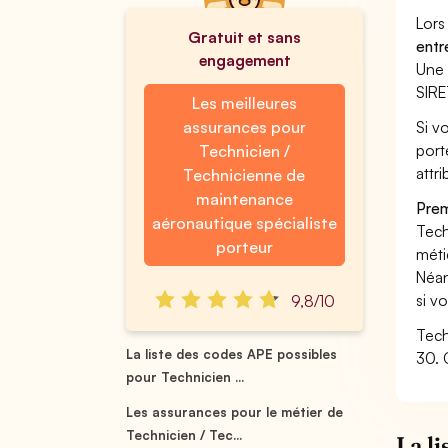
Lors
Gratuit et sans
entr
engagement
Une 
SIRE
Les meilleures
assurances pour
Si v
port
Technicien /
attri
Technicienne de
maintenance
Prem
aéronautique spécialiste
Tech
porteur
méti
Néan
si v
9,8/10
Tech
La liste des codes APE possibles
30. 
pour Technicien ...
Les assurances pour le métier de
Technicien / Tec...
La l