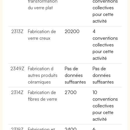
transformation
conventions
du verre plat
collectives
pour cette
activité
2313Z
Fabrication de
20200
4
verre creux
conventions
collectives
pour cette
activité
2349Z
Fabrication d
Pas de
Pas de
autres produits
données
données
céramiques
suffisantes
suffisantes
2314Z
Fabrication de
2700
10
fibres de verre
conventions
collectives
pour cette
activité
2319Z
Fabrication et
2400
6