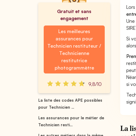
Lors
Gratuit et sans
entr
engagement
Une 
SIRE
Les meilleures
assurances pour
Si v
alor
Technicien restituteur /
Technicienne
Prem
restitutrice
rest
photogrammètre
peut
Néan
9,8/10
si v
Tech
La liste des codes APE possibles
sign
pour Technicien ...
Les assurances pour le métier de
Technicien resti...
La l
Les autres métiers dans la même