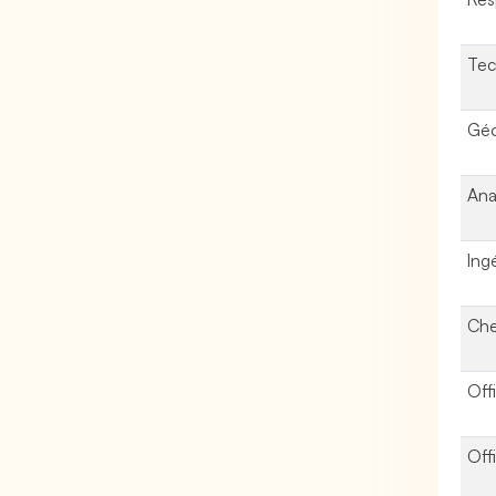
Tec
Géo
Ana
Ing
Che
Off
Off