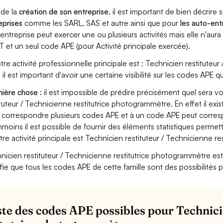
 de la
création de son entreprise
, il est important de bien décrire 
eprises
comme les SARL, SAS et autre ainsi que pour
les auto-en
entreprise peut exercer une ou plusieurs activités mais elle n'aur
T et un seul code APE (pour Activité principale exercée).
otre activité professionnelle principale est : Technicien restitute
s il est important d'avoir une certaine visibilité sur les codes APE q
ière chose :
il est impossible de prédire précisément quel sera v
ituteur / Technicienne restitutrice photogrammètre. En effet il exi
 correspondre plusieurs codes APE et à un code APE peut corresp
moins il est possible de fournir des éléments statistiques perm
otre activité principale est Technicien restituteur / Technicienne 
nicien restituteur / Technicienne restitutrice photogrammètre est re
ifie que tous les codes APE de cette famille sont des possibilités 
iste des codes APE possibles pour Technici