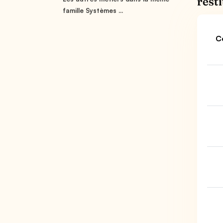
rest
famille Systèmes ...
C