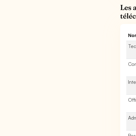
Les 
télé
Nom
Tec
Con
Int
Off
Adm
Res