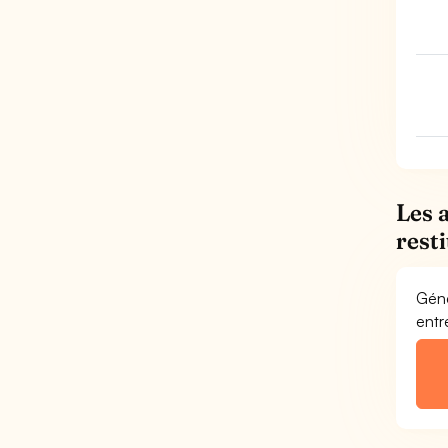
Les 
rest
Géné
entr