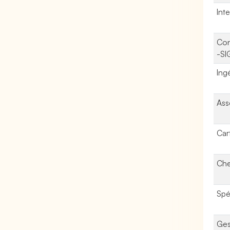
Int
Con
-SI
Ing
Ass
Car
Che
Spé
Ges