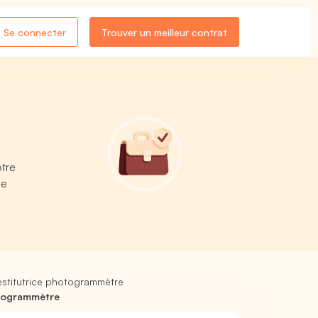
Se connecter
Trouver un meilleur contrat
otre
le
restitutrice photogrammètre
otogrammètre