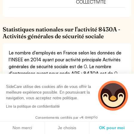
COLLECTIVITE
Statistiques nationales sur l'activité 8430A -
Activités générales de sécurité sociale
Le nombre d'employés en France selon les données de
l'INSEE en 2014 ayant pour activité principale Activités
générales de sécurité sociale est de
0.
Le nombre
d'entreprises ayant pour code APE : 8430A est de
0.
SideCare utilise des cookies afin de vous offrir la
meilleure expérience possible. En poursuivant la
navigation, vous acceptez notre politique.
Lire la politique de confidentialité
Poser une question
Vous pouvez poser une question en remplissant le formulaire ci-
Consentements certifiés par
dessous.
Politique de cookies
Non merci
Je choisis
OK pour moi
Un expert de SideCare vous répondra dans les plus brefs délais. Vous