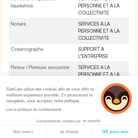
liquidatrice
PERSONNE ET A LA
COLLECTIVITE
Notaire
SERVICES A LA
PERSONNE ET A LA
COLLECTIVITE
Océanographe
SUPPORT A
L''ENTREPRISE
Pisteur / Pisteuse secouriste
SERVICES A LA
PERSONNE ET A LA
COLLECTIVITE
SideCare utilise des cookies afin de vous offrir la
Rédacteur / Rédactrice
BANQUE,
meilleure expérience possible. En poursuivant la
d'assurances
ASSURANCE,
navigation, vous acceptez notre politique.
IMMOBILIER
Lire la politique de confidentialité
Premier surveillant / Première
SERVICES A LA
Consentements certifiés par
surveillante pénitentiaire
PERSONNE ET A LA
Politique de cookies
COLLECTIVITE
Non merci
Je choisis
OK pour moi