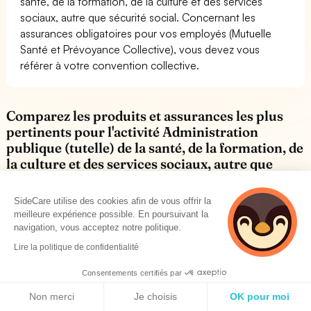
santé, de la formation, de la culture et des services
sociaux, autre que sécurité social. Concernant les
assurances obligatoires pour vos employés (Mutuelle
Santé et Prévoyance Collective), vous devez vous
référer à votre convention collective.
Comparez les produits et assurances les plus
pertinents pour l'activité Administration
publique (tutelle) de la santé, de la formation, de
la culture et des services sociaux, autre que
sécurité social
SideCare utilise des cookies afin de vous offrir la
meilleure expérience possible. En poursuivant la
Mutuelles santé
navigation, vous acceptez notre politique.
Trouvez la mutuelle faite pour vous et vos employés
Lire la politique de confidentialité
Consentements certifiés par
Politique de cookies
Non merci
Je choisis
OK pour moi