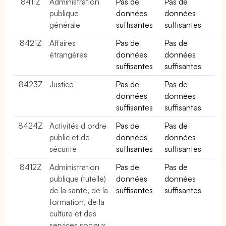
8411Z
Administration
Pas de
Pas de
publique
données
données
générale
suffisantes
suffisantes
8421Z
Affaires
Pas de
Pas de
étrangères
données
données
suffisantes
suffisantes
8423Z
Justice
Pas de
Pas de
données
données
suffisantes
suffisantes
8424Z
Activités d ordre
Pas de
Pas de
public et de
données
données
sécurité
suffisantes
suffisantes
8412Z
Administration
Pas de
Pas de
publique (tutelle)
données
données
de la santé, de la
suffisantes
suffisantes
formation, de la
culture et des
services sociaux,