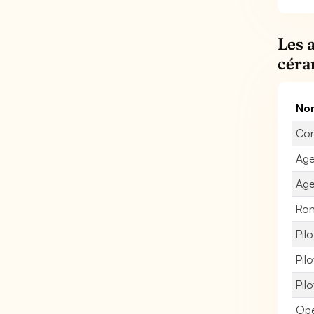
Les 
céra
Nom
Con
Age
Age
Ron
Pil
Pil
Pil
Opé