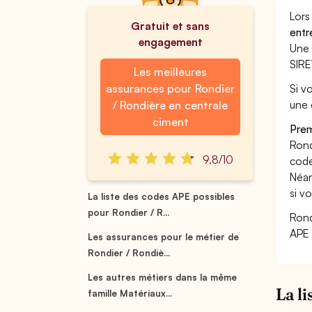
Lors
Gratuit et sans
entr
engagement
Une 
SIRE
Les meilleures
assurances pour Rondier
Si v
une 
/ Rondière en centrale
ciment
Prem
Rond
9,8/10
code
Néan
si v
La liste des codes APE possibles
pour Rondier / R...
Rond
APE 
Les assurances pour le métier de
Rondier / Rondiè...
Les autres métiers dans la même
La l
famille Matériaux...