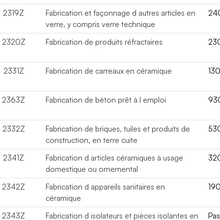
2319Z
Fabrication et façonnage d autres articles en
24
verre, y compris verre technique
2320Z
Fabrication de produits réfractaires
23
2331Z
Fabrication de carreaux en céramique
13
2363Z
Fabrication de béton prêt à l emploi
93
2332Z
Fabrication de briques, tuiles et produits de
53
construction, en terre cuite
2341Z
Fabrication d articles céramiques à usage
32
domestique ou ornemental
2342Z
Fabrication d appareils sanitaires en
19
céramique
2343Z
Fabrication d isolateurs et pièces isolantes en
Pa