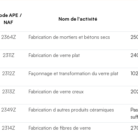
ode APE /
Nom de l'activité
NAF
2364Z
Fabrication de mortiers et bétons secs
25
2311Z
Fabrication de verre plat
24
2312Z
Façonnage et transformation du verre plat
10
2313Z
Fabrication de verre creux
20
2349Z
Fabrication d autres produits céramiques
Pa
suf
2314Z
Fabrication de fibres de verre
27