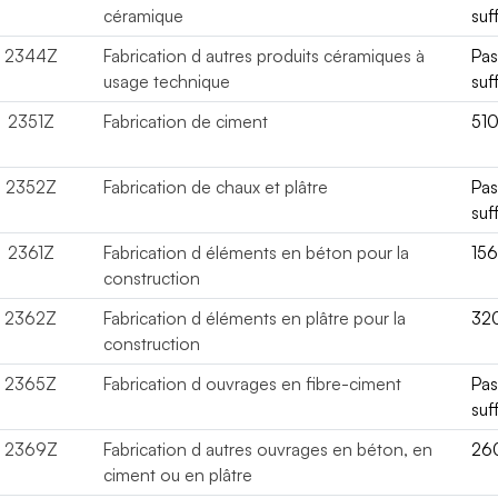
céramique
suf
2344Z
Fabrication d autres produits céramiques à
Pa
usage technique
suf
2351Z
Fabrication de ciment
51
2352Z
Fabrication de chaux et plâtre
Pa
suf
2361Z
Fabrication d éléments en béton pour la
15
construction
2362Z
Fabrication d éléments en plâtre pour la
32
construction
2365Z
Fabrication d ouvrages en fibre-ciment
Pa
suf
2369Z
Fabrication d autres ouvrages en béton, en
26
ciment ou en plâtre