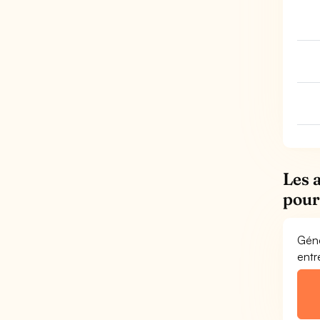
Les 
pour
Géné
entr