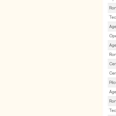
Ron
Tec
Age
Opé
Age
Ron
Cen
Cen
Pil
Age
Ron
Tec