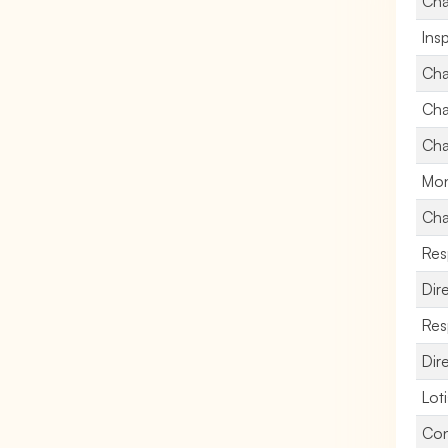
Cha
Ins
Cha
Cha
Cha
Mon
Cha
Res
Dir
Res
Dir
Lot
Con