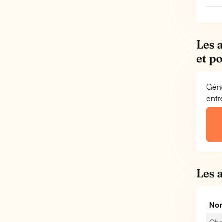
Les 
et p
Géné
entr
Les 
Nom