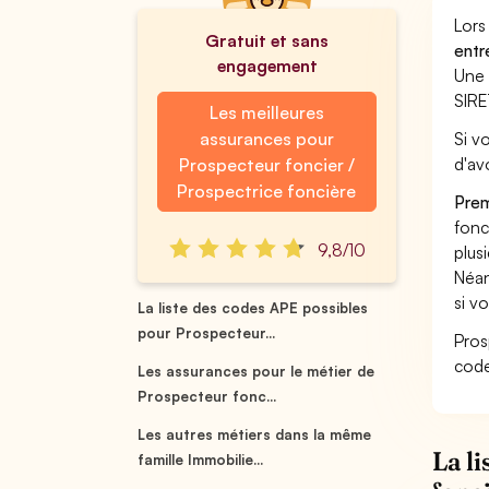
Lors
Gratuit et sans
entr
engagement
Une 
SIRE
Les meilleures
assurances pour
Si v
d'av
Prospecteur foncier /
Prospectrice foncière
Prem
fonc
9,8/10
plus
Néan
si v
La liste des codes APE possibles
pour Prospecteur...
Pros
code
Les assurances pour le métier de
Prospecteur fonc...
Les autres métiers dans la même
La l
famille Immobilie...