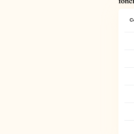
fonc
C