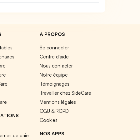
S
A PROPOS
tables
Se connecter
enaires
Centre d'aide
are
Nous contacter
are
Notre équipe
Care
Témoignages
e
Travailler chez SideCare
Care
Mentions légales
CGU & RGPD
RATIONS
Cookies
NOS APPS
tèmes de paie