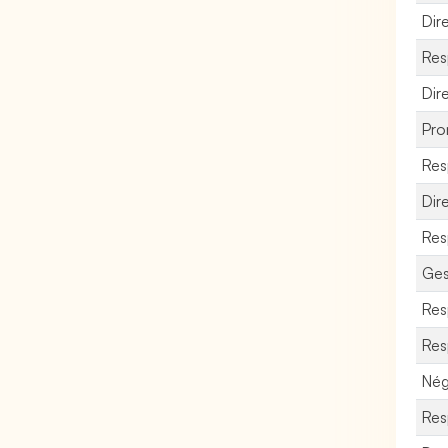
Dir
Res
Dir
Pro
Res
Dir
Res
Ges
Res
Res
Nég
Res