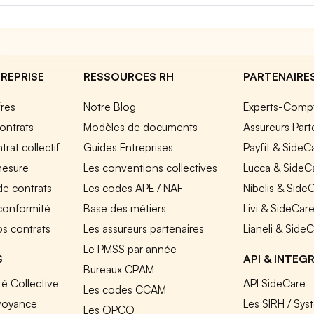
REPRISE
RESSOURCES RH
PARTENAIRE
fres
Notre Blog
Experts-Comp
ontrats
Modèles de documents
Assureurs Part
rat collectif
Guides Entreprises
Payfit & SideC
mesure
Les conventions collectives
Lucca & SideC
de contrats
Les codes APE / NAF
Nibelis & Side
 conformité
Base des métiers
Livi & SideCar
os contrats
Les assureurs partenaires
Lianeli & Side
Le PMSS par année
S
API & INTEG
Bureaux CPAM
é Collective
API SideCare
Les codes CCAM
voyance
Les SIRH / Sys
Les OPCO