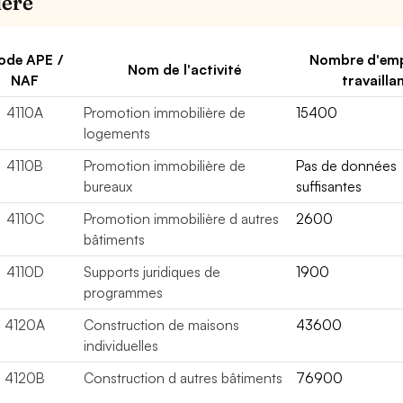
ière
ode APE /
Nombre d'em
Nom de l'activité
NAF
travailla
4110A
Promotion immobilière de
15400
logements
4110B
Promotion immobilière de
Pas de données
bureaux
suffisantes
4110C
Promotion immobilière d autres
2600
bâtiments
4110D
Supports juridiques de
1900
programmes
4120A
Construction de maisons
43600
individuelles
4120B
Construction d autres bâtiments
76900