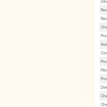
Dév
Res
Res
Cha
Pro
Ass
Con
Pro
Pil
Pro
Dir
Cha
Cha