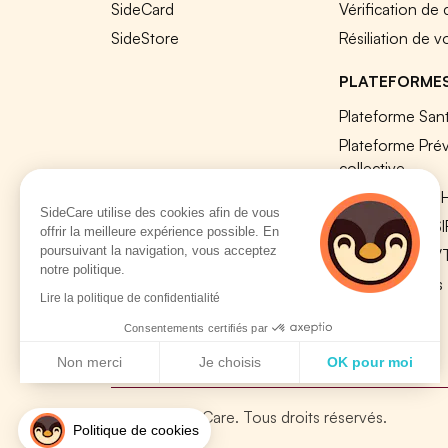
SideCard
Vérification de
SideStore
Résiliation de v
PLATEFORME
Plateforme Sant
Plateforme Pré
collective
Plateforme SIR
SideCare utilise des cookies afin de vous
Nos modules S
offrir la meilleure expérience possible. En
poursuivant la navigation, vous acceptez
Plateforme QV
notre politique.
Tous nos outils
Lire la politique de confidentialité
Consentements certifiés par
Non merci
Je choisis
OK pour moi
Axeptio consent
Plateforme de Gestion du Consentement : Personnalisez vo
© 2026 SideCare. Tous droits réservés.
Notre plateforme vous permet d'adapter et de gérer vos param
Politique de cookies