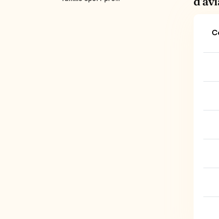
d'av
C