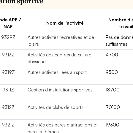
iation sportive
ode APE /
Nombre d'
Nom de l'activité
NAF
travai
9329Z
Autres activités récréatives et de
Pas de donn
loisirs
suffisantes
9313Z
Activités des centres de culture
4700
physique
9319Z
Autres activités liées au sport
9500
9311Z
Gestion d installations sportives
18700
9312Z
Activités de clubs de sports
70100
9321Z
Activités des parcs d attractions et
19300
parcs à thèmes