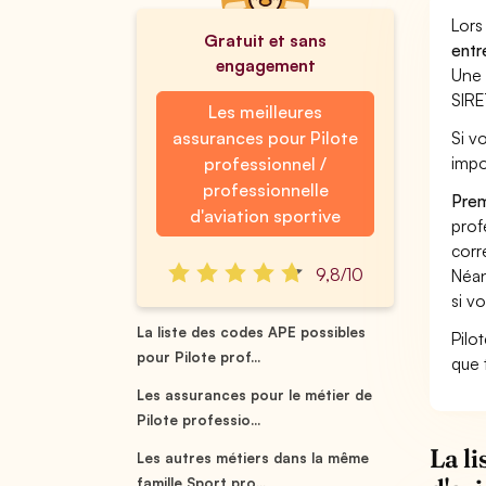
Lors
Gratuit et sans
entr
engagement
Une 
SIRE
Les meilleures
assurances pour Pilote
Si v
impo
professionnel /
professionnelle
Prem
d'aviation sportive
prof
corr
9,8/10
Néan
si v
La liste des codes APE possibles
Pilot
pour Pilote prof...
que 
Les assurances pour le métier de
Pilote professio...
La l
Les autres métiers dans la même
famille Sport pro...