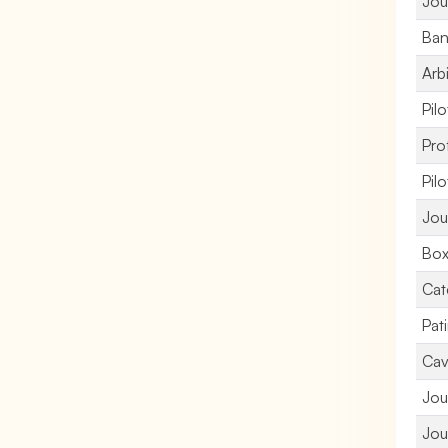
Jou
Band
Arb
Pil
Pro
Pil
Jou
Box
Cat
Pat
Cav
Jou
Jou