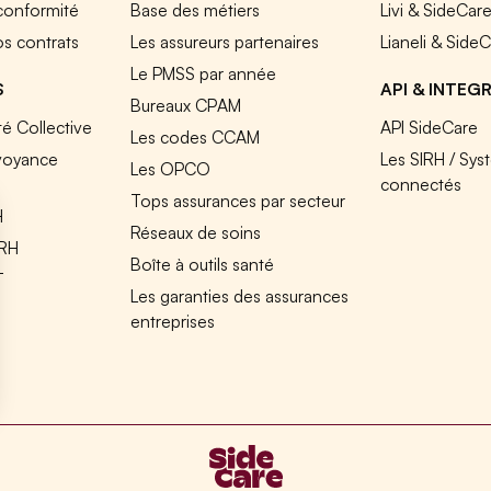
 conformité
Base des métiers
Livi & SideCar
os contrats
Les assureurs partenaires
Lianeli & Side
Le PMSS par année
S
API & INTEG
Bureaux CPAM
é Collective
API SideCare
Les codes CCAM
voyance
Les SIRH / Sys
Les OPCO
connectés
Tops assurances par secteur
H
Réseaux de soins
IRH
Boîte à outils santé
T
Les garanties des assurances
entreprises
s Options
ètres de confidentialité, en garantissant la conformité avec le