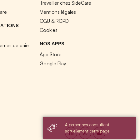
e
Travailler chez SideCare
Care
Mentions légales
CGU & RGPD
RATIONS
Cookies
NOS APPS
tèmes de paie
App Store
Google Play
4 personnes consultent
actuellement cette page
s réglementations. Personnalisez vos préférences pour contrôler