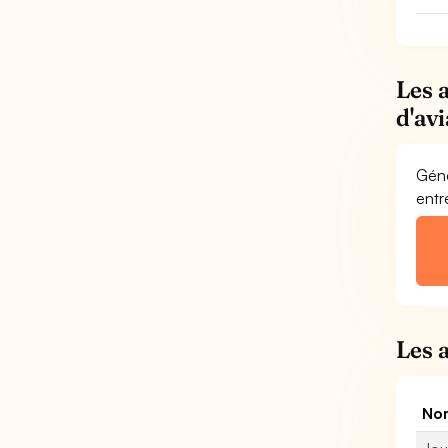
Les 
d'av
Géné
entr
Les 
Nom