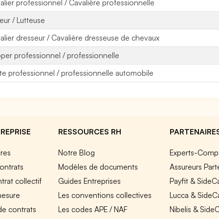
alier professionnel / Cavalière professionnelle
teur / Lutteuse
alier dresseur / Cavalière dresseuse de chevaux
pper professionnel / professionnelle
ote professionnel / professionnelle automobile
REPRISE
RESSOURCES RH
PARTENAIRE
fres
Notre Blog
Experts-Comp
ontrats
Modèles de documents
Assureurs Part
rat collectif
Guides Entreprises
Payfit & SideC
mesure
Les conventions collectives
Lucca & SideC
de contrats
Les codes APE / NAF
Nibelis & Side