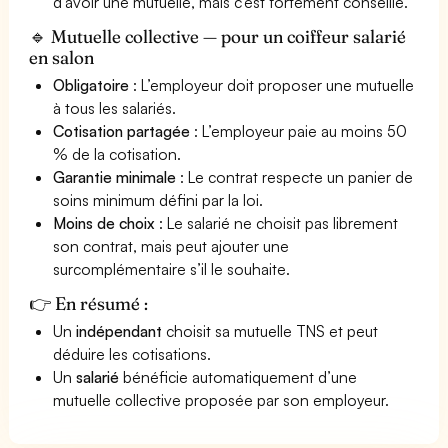
d’avoir une mutuelle, mais c’est fortement conseillé.
🔹 Mutuelle collective — pour un coiffeur salarié
en salon
Obligatoire
: L’employeur doit proposer une mutuelle
à tous les salariés.
Cotisation partagée
: L’employeur paie au moins 50
% de la cotisation.
Garantie minimale
: Le contrat respecte un panier de
soins minimum défini par la loi.
Moins de choix
: Le salarié ne choisit pas librement
son contrat, mais peut ajouter une
surcomplémentaire s’il le souhaite.
👉 En résumé :
Un
indépendant
choisit sa mutuelle TNS et peut
déduire les cotisations.
Un
salarié
bénéficie automatiquement d’une
mutuelle collective proposée par son employeur.