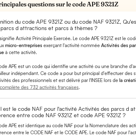
rincipales questions sur le code APE 9321Z
inition du code APE 9321Z ou du code NAF 9321Z, Qu'e
 parcs d attractions et parcs à thèmes ?
signifie Activité Principale Exercée. Le code APE 9321Z est le c
aux
micro-entreprises
exerçant l'activité nommée
Activités des pa
ue
à cette activité.
ode APE est un code qui identifie une activité ou une branche d'a
ailleur indépendant. Ce code a pour but principal d'effectuer des st
tivités des professionnels et est délivré par l'INSEE lors de
la créat
e complète des 732 activités françaises
.
 est le code NAF pour l'activité Activités des parcs d a
férence entre code NAF 9321Z et code APE 9321Z ?
ode APE est identique au code NAF pour la Nomenclature des activi
érence entre le CODE NAF et le CODE APE. Le code NAF pour l'activ