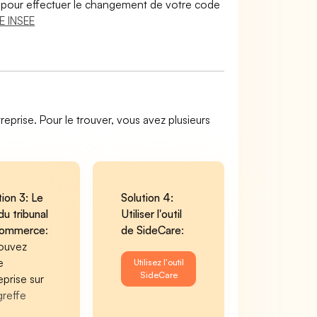
lir pour effectuer le changement de votre code
E INSEE
reprise. Pour le trouver, vous avez plusieurs
tion 3: Le
Solution 4:
du tribunal
Utiliser l'outil
commerce
:
de SideCare
:
ouvez
e
Utilisez l'outil
SideCare
eprise sur
greffe