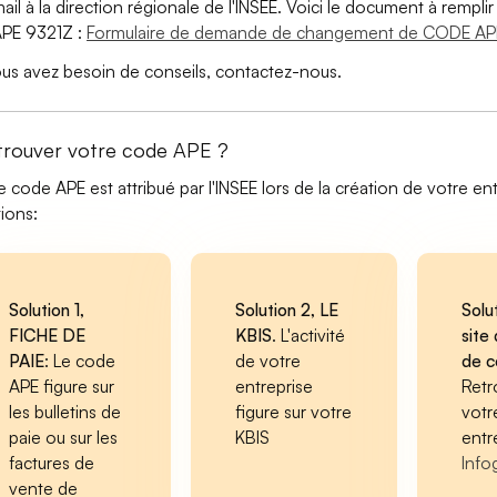
ail à la direction régionale de l'INSEE. Voici le document à remp
PE 9321Z :
Formulaire de demande de changement de CODE AP
ous avez besoin de conseils, contactez-nous.
trouver votre code APE ?
e code APE est attribué par l'INSEE lors de la création de votre ent
tions:
Solution 1,
Solution 2, LE
Solu
FICHE DE
KBIS
. L'activité
site 
PAIE
: Le code
de votre
de 
APE figure sur
entreprise
Retr
les bulletins de
figure sur votre
votr
paie ou sur les
KBIS
entr
factures de
Info
vente de