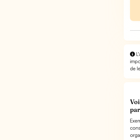
L'
impo
de l
Voi
par
Exem
cons
orga