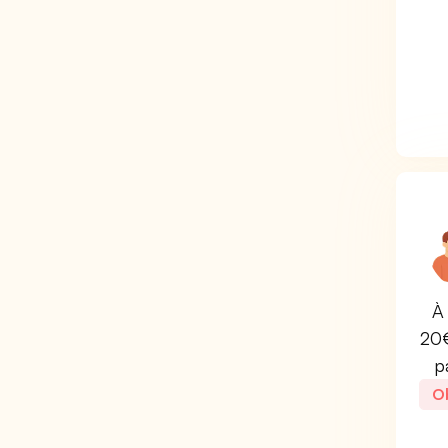
À 
20€
p
Ob