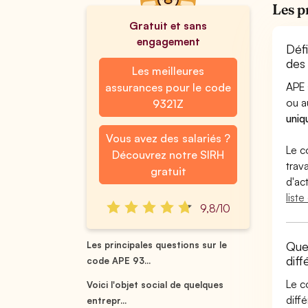
Les p
Gratuit et sans
engagement
Déf
des
Les meilleures
APE 
assurances pour le code
ou 
9321Z
uniq
Vous avez des salariés ?
Le c
Découvrez notre SIRH
trav
gratuit
d'ac
list
9,8/10
Quel
Les principales questions sur le
dif
code APE 93...
Le c
Voici l'objet social de quelques
diff
entrepr...