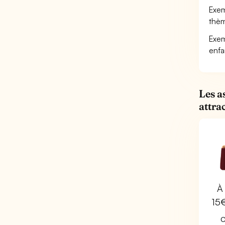
Exemp
thèm
Exem
enfa
Les a
attra
À 
15
C