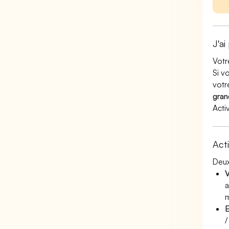
J'ai
Votr
Si v
votr
gran
Acti
Act
Deux
V
a
m
E
/