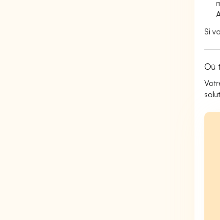
m
A
Si v
Où 
Votr
solu