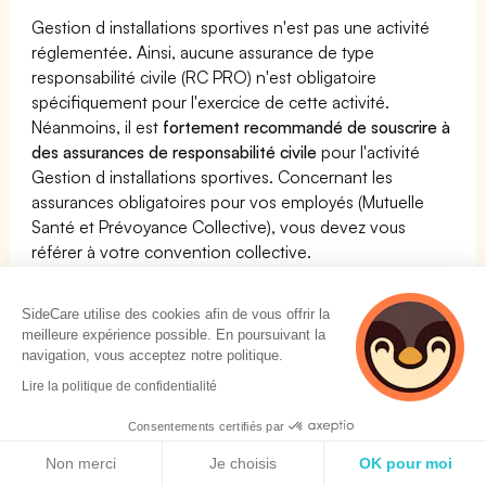
Gestion d installations sportives n'est pas une activité
réglementée. Ainsi, aucune assurance de type
responsabilité civile (RC PRO) n'est obligatoire
spécifiquement pour l'exercice de cette activité.
Néanmoins, il est
fortement recommandé de souscrire à
des assurances de responsabilité civile
pour l'activité
Gestion d installations sportives. Concernant les
assurances obligatoires pour vos employés (Mutuelle
Santé et Prévoyance Collective), vous devez vous
référer à votre convention collective.
SideCare utilise des cookies afin de vous offrir la
Comparez les produits et assurances les plus
meilleure expérience possible. En poursuivant la
pertinents pour l'activité Gestion d installations
navigation, vous acceptez notre politique.
sportives
Lire la politique de confidentialité
Consentements certifiés par
Mutuelles santé
Politique de cookies
Non merci
Je choisis
OK pour moi
Trouvez la mutuelle faite pour vous et vos employés