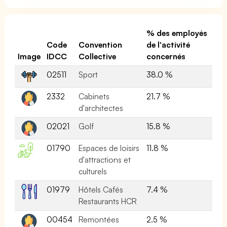
% des employés
Code
Convention
de l'activité
Image
IDCC
Collective
concernés
02511
Sport
38.0 %
2332
Cabinets
21.7 %
d'architectes
02021
Golf
15.8 %
01790
Espaces de loisirs
11.8 %
d'attractions et
culturels
01979
Hôtels Cafés
7.4 %
Restaurants HCR
00454
Remontées
2.5 %