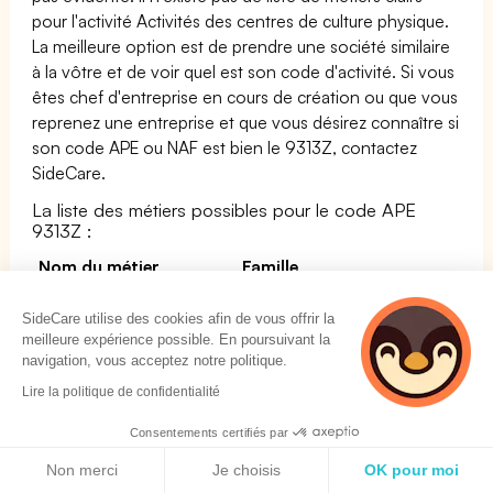
pour l'activité Activités des centres de culture physique.
La meilleure option est de prendre une société similaire
à la vôtre et de voir quel est son code d'activité. Si vous
êtes chef d'entreprise en cours de création ou que vous
reprenez une entreprise et que vous désirez connaître si
son code APE ou NAF est bien le 9313Z, contactez
SideCare.
La liste des métiers possibles pour le code APE
9313Z :
Nom du métier
Famille
Conférencier /
HÔTELLERIE-
SideCare utilise des cookies afin de vous offrir la
Conférencière de
RESTAURATION TOURISME
meilleure expérience possible. En poursuivant la
voyages
LOISIRS ET ANIMATION
navigation, vous acceptez notre politique.
Lire la politique de confidentialité
Relaxologue
SERVICES A LA PERSONNE
ET A LA COLLECTIVITE
Consentements certifiés par
Politique de cookies
Catcheur / Catcheuse
SPECTACLE
Non merci
Je choisis
OK pour moi