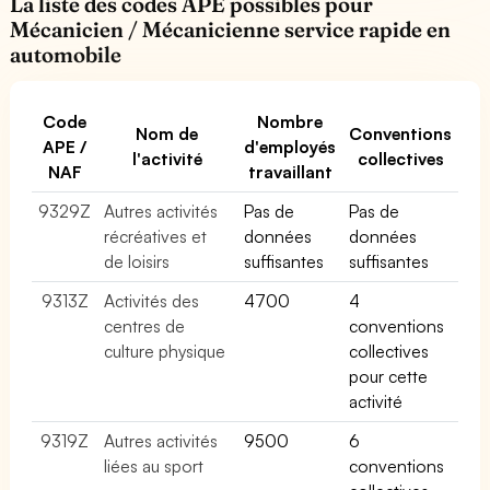
La liste des codes APE possibles pour
Mécanicien / Mécanicienne service rapide en
automobile
Code
Nombre
Nom de
Conventions
APE /
d'employés
l'activité
collectives
NAF
travaillant
9329Z
Autres activités
Pas de
Pas de
récréatives et
données
données
de loisirs
suffisantes
suffisantes
9313Z
Activités des
4700
4
centres de
conventions
culture physique
collectives
pour cette
activité
9319Z
Autres activités
9500
6
liées au sport
conventions