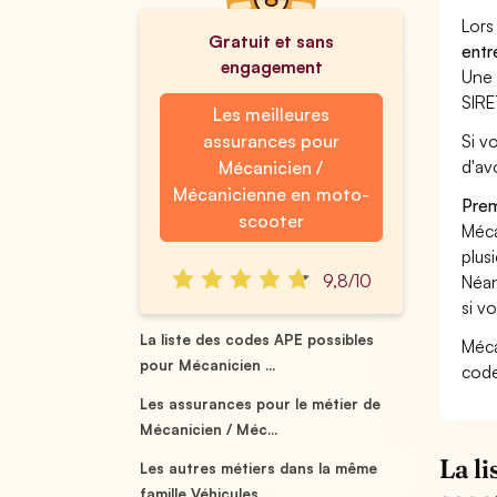
Lors
Gratuit et sans
entr
engagement
Une 
SIRE
Les meilleures
assurances pour
Si v
d'av
Mécanicien /
Mécanicienne en moto-
Prem
scooter
Méca
plus
9,8/10
Néan
si v
La liste des codes APE possibles
Méca
pour Mécanicien ...
code
Les assurances pour le métier de
Mécanicien / Méc...
La l
Les autres métiers dans la même
famille Véhicules...