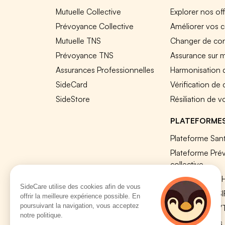
Mutuelle Collective
Explorer nos of
Prévoyance Collective
Améliorer vos c
Mutuelle TNS
Changer de cont
Prévoyance TNS
Assurance sur 
Assurances Professionnelles
Harmonisation 
SideCard
Vérification de
SideStore
Résiliation de v
PLATEFORME
Plateforme Sant
Plateforme Pré
collective
Plateforme SIR
SideCare utilise des cookies afin de vous
Nos modules S
offrir la meilleure expérience possible. En
poursuivant la navigation, vous acceptez
Plateforme QV
notre politique.
Tous nos outils