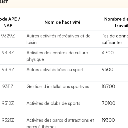
ter
ode APE /
Nombre d'
Nom de l'activité
NAF
travai
9329Z
Autres activités récréatives et de
Pas de donn
loisirs
suffisantes
9313Z
Activités des centres de culture
4700
physique
9319Z
Autres activités liées au sport
9500
9311Z
Gestion d installations sportives
18700
9312Z
Activités de clubs de sports
70100
9321Z
Activités des parcs d attractions et
19300
parcs à thèmes