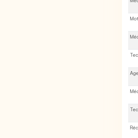
Méc
Mot
Méc
Tec
Age
Méc
Tec
Réc