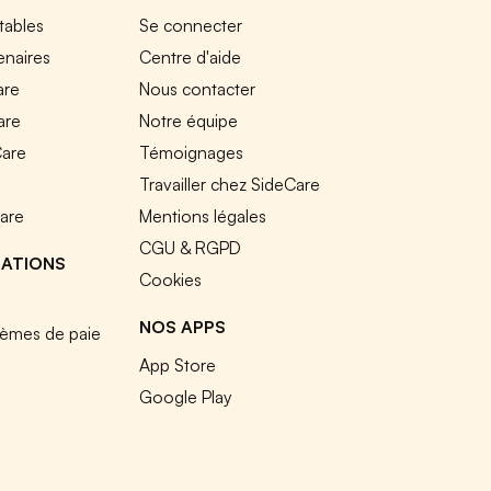
tables
Se connecter
enaires
Centre d'aide
are
Nous contacter
are
Notre équipe
Care
Témoignages
e
Travailler chez SideCare
Care
Mentions légales
CGU & RGPD
RATIONS
Cookies
NOS APPS
tèmes de paie
App Store
Google Play