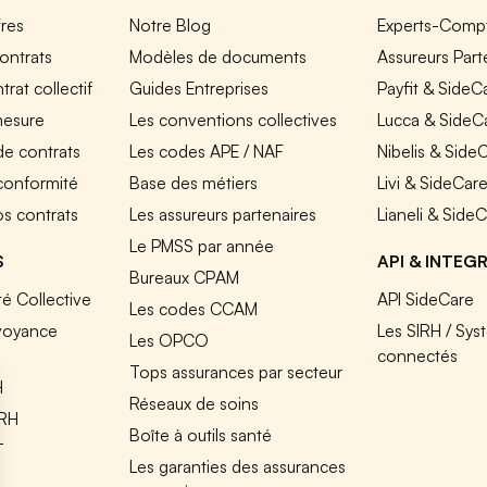
fres
Notre Blog
Experts-Comp
ontrats
Modèles de documents
Assureurs Part
rat collectif
Guides Entreprises
Payfit & SideC
mesure
Les conventions collectives
Lucca & SideC
de contrats
Les codes APE / NAF
Nibelis & Side
 conformité
Base des métiers
Livi & SideCar
os contrats
Les assureurs partenaires
Lianeli & Side
Le PMSS par année
S
API & INTEG
Bureaux CPAM
é Collective
API SideCare
Les codes CCAM
voyance
Les SIRH / Sys
Les OPCO
connectés
Tops assurances par secteur
H
Réseaux de soins
IRH
Boîte à outils santé
T
Les garanties des assurances