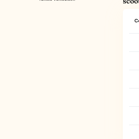
scoo
C