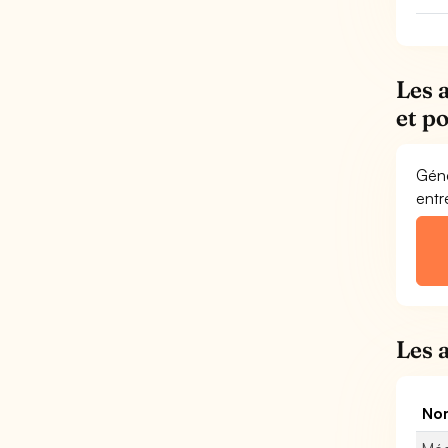
Les 
et p
Géné
entr
Les 
Nom