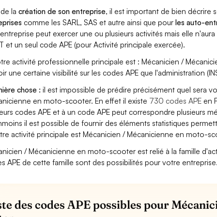
 de la
création de son entreprise
, il est important de bien décrire 
eprises
comme les SARL, SAS et autre ainsi que pour
les auto-en
entreprise peut exercer une ou plusieurs activités mais elle n'aur
T et un seul code APE (pour Activité principale exercée).
otre activité professionnelle principale est : Mécanicien / Mécani
oir une certaine visibilité sur les codes APE que l'administration (IN
ière chose :
il est impossible de prédire précisément quel sera v
nicienne en moto-scooter. En effet il existe
730 codes APE
en F
ieurs codes APE et à un code APE peut correspondre plusieurs mét
moins il est possible de fournir des éléments statistiques perm
otre activité principale est Mécanicien / Mécanicienne en moto-sc
nicien / Mécanicienne en moto-scooter est relié à la famille d'acti
s APE de cette famille sont des possibilités pour votre entreprise
iste des codes APE possibles pour Mécanic