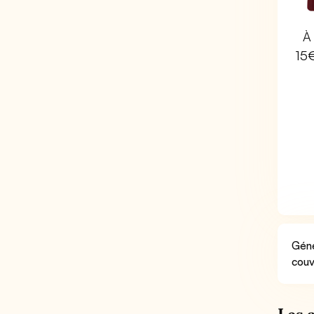
À 
15
Géné
couv