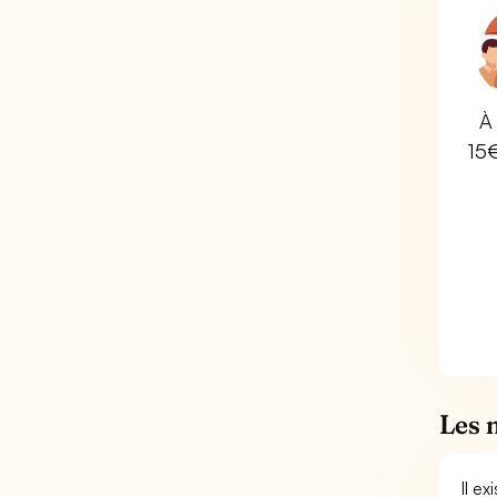
À 
15
Les 
Il e