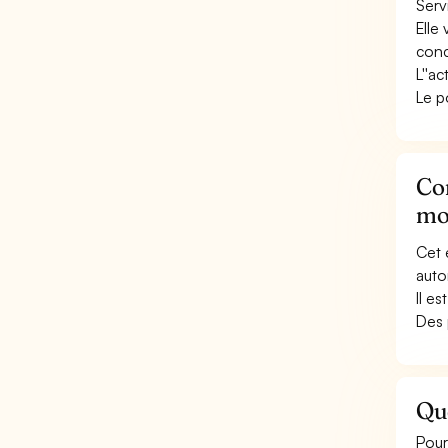
Serv
Elle
conc
L''a
Le p
Con
mo
Cet 
auto
Il e
Des 
Qu
Pour