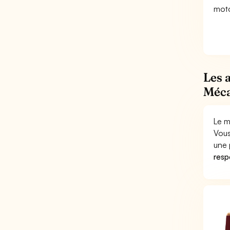
moto
Les 
Méca
Le m
Vous
une 
respo