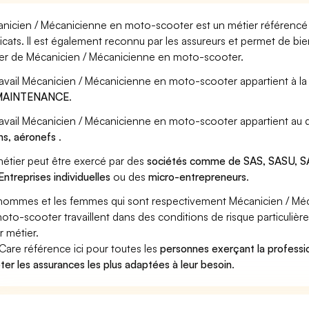
nicien / Mécanicienne en moto-scooter est un métier référencé p
icats. Il est également reconnu par les assureurs et permet de bi
er de Mécanicien / Mécanicienne en moto-scooter.
ravail Mécanicien / Mécanicienne en moto-scooter appartient à l
MAINTENANCE
.
ravail Mécanicien / Mécanicienne en moto-scooter appartient au 
ns, aéronefs
.
étier peut être exercé par des
sociétés comme de SAS, SASU, SA
Entreprises individuelles
ou des
micro-entrepreneurs
.
hommes et les femmes qui sont respectivement Mécanicien / Mé
oto-scooter travaillent dans des conditions de risque particuliè
r métier.
Care référence ici pour toutes les
personnes exerçant la profess
ter les assurances les plus adaptées à leur besoin
.