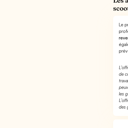
Les 
scoo
Le p
prof
reve
éga
prév
L’of
de c
trav
peuv
les g
L’of
des 