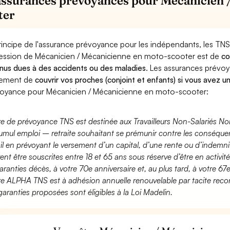
assurances prévoyances pour Mécanicien 
ter
rincipe de l'assurance prévoyance pour les indépendants, les TNS
ession de Mécanicien / Mécanicienne en moto-scooter est de
co
nus dues à des accidents ou des maladies
. Les assurances prévo
lement de
couvrir vos proches (conjoint et enfants) si vous avez u
oyance pour Mécanicien / Mécanicienne en moto-scooter:
fre de prévoyance TNS est destinée aux Travailleurs Non-Salariés No
umul emploi – retraite souhaitant se prémunir contre les conséquen
ail en prévoyant le versement d’un capital, d’une rente ou d’indemnit
ent être souscrites entre 18 et 65 ans sous réserve d’être en activi
aranties décès, à votre 70e anniversaire et, au plus tard, à votre 67e
fre ALPHA TNS est à adhésion annuelle renouvelable par tacite recon
garanties proposées sont éligibles à la Loi Madelin.