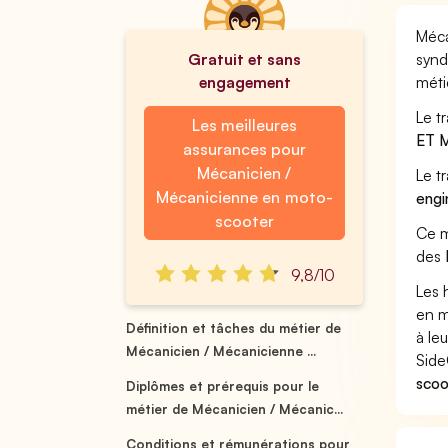
Méca
Gratuit et sans
synd
engagement
méti
Le t
Les meilleures
ET 
assurances pour
Mécanicien /
Le t
Mécanicienne en moto-
engi
scooter
Ce m
des
9,8/10
Les 
en m
Définition et tâches du métier de
à leu
Mécanicien / Mécanicienne ...
Side
scoo
Diplômes et prérequis pour le
métier de Mécanicien / Mécanic...
Conditions et rémunérations pour