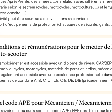
ices Après-Vente, des armées, ...en relation avec différents interven
 varie selon le secteur (cycles, motocycles, motoculture, ...) et le t
essionnaire, ...).
ctivité peut être soumise à des variations saisonnières.
ort d''équipements de protection (chaussures de sécurité, gants, ..
ditions et rémunérations pour le métier de
to-scooter
emploi/métier est accessible avec un diplôme de niveau CAP/BEP 
mobile, cycles, motocycles, matériels de parcs et jardins, mécaniq
st également accessible avec une expérience professionnelle dans
permis de conduire A, B, C, C1, CE, C1E, DE, D1E (précédemment A,
el code APE pour Mécanicien / Mécanicienn
 savoir quel ou quels sont les codes APE / NAF possibles pour le