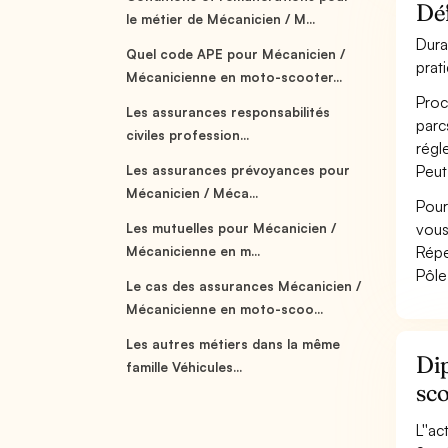
Déf
le métier de Mécanicien / M...
Dura
Quel code APE pour Mécanicien /
prat
Mécanicienne en moto-scooter...
Proc
Les assurances responsabilités
parc
civiles profession...
régl
Peut
Les assurances prévoyances pour
Mécanicien / Méca...
Pour
vous
Les mutuelles pour Mécanicien /
Répe
Mécanicienne en m...
Pôle
Le cas des assurances Mécanicien /
Mécanicienne en moto-scoo...
Les autres métiers dans la même
Dip
famille Véhicules...
sc
L''a