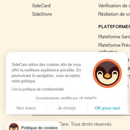
SideCard
Vérification de
SideStore
Résiliation de v
PLATEFORME
Plateforme Sant
Plateforme Pré
collective
Plateforme SIR
SideCare utilise des cookies afin de vous
Nos modules S
offrir la meilleure expérience possible. En
poursuivant la navigation, vous acceptez
Plateforme QV
notre politique.
Tous nos outils
Lire la politique de confidentialité
Consentements certifiés par
Non merci
Je choisis
OK pour moi
Axeptio consent
Plateforme de Gestion du Consentement : Personnalisez vo
© 2026 SideCare. Tous droits réservés.
Notre plateforme vous permet d'adapter et de gérer vos param
Politique de cookies