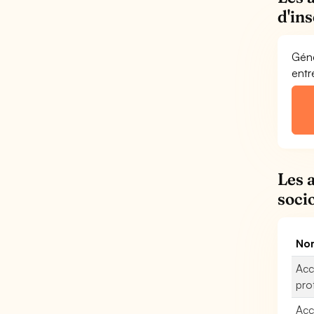
d'in
Géné
entr
Les 
soci
Nom
Acc
pro
Acc