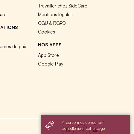
e
Travailler chez SideCare
Care
Mentions légales
CGU & RGPD
RATIONS
Cookies
NOS APPS
tèmes de paie
App Store
Google Play
4 personnes consultent
actuellement cette page
s réglementations. Personnalisez vos préférences pour contrôler