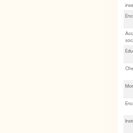
ins
Enc
Acc
soc
Edu
Che
Mon
Enc
Inst