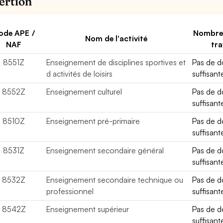
sertion
ode APE /
Nombre
Nom de l'activité
NAF
tra
8551Z
Enseignement de disciplines sportives et
Pas de 
d activités de loisirs
suffisant
8552Z
Enseignement culturel
Pas de 
suffisant
8510Z
Enseignement pré-primaire
Pas de 
suffisant
8531Z
Enseignement secondaire général
Pas de 
suffisant
8532Z
Enseignement secondaire technique ou
Pas de 
professionnel
suffisant
8542Z
Enseignement supérieur
Pas de 
suffisant