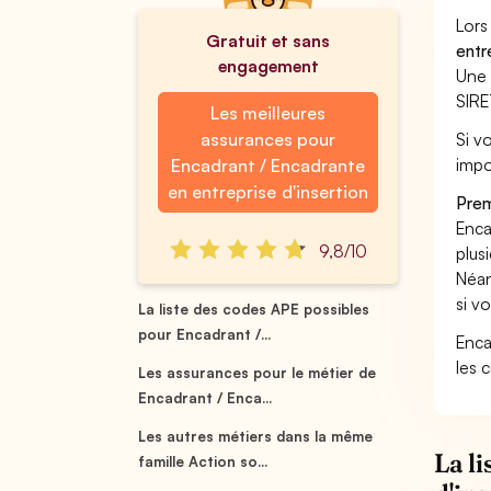
Lors
Gratuit et sans
entr
engagement
Une 
SIRE
Les meilleures
assurances pour
Si v
impo
Encadrant / Encadrante
en entreprise d'insertion
Prem
Enca
9,8/10
plus
Néan
si v
La liste des codes APE possibles
pour Encadrant /...
Enca
les 
Les assurances pour le métier de
Encadrant / Enca...
Les autres métiers dans la même
La l
famille Action so...