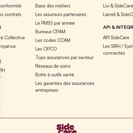
 conformité
Base des métiers
Livi & SideCar
os contrats
Les assureurs partenaires
Lianeli & Side
Le PMSS par année
S
API & INTEG
Bureaux CPAM
é Collective
API SideCare
Les codes CCAM
voyance
Les SIRH / Sys
Les OPCO
connectés
Tops assurances par secteur
H
Réseaux de soins
IRH
Boîte à outils santé
T
Les garanties des assurances
entreprises
s Options
ètres de confidentialité, en garantissant la conformité avec le