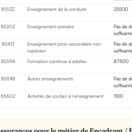
8553Z
Enseignement de la conduite
25500
8520Z
Enseignement primaire
Pas de 
suffisant
8541Z
Enseignement post-secondaire non
Pas de 
supérieur
suffisant
8559A
Formation continue d adultes
87500
8559B
Autres enseignements
Pas de 
suffisant
8560Z
Activités de soutien à l enseignement
1100
assurances pour le métier de Encadrant / 