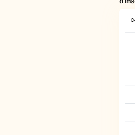
d'in
C