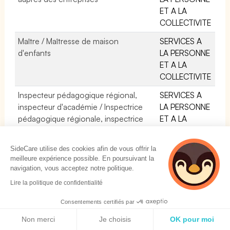
ET A LA
COLLECTIVITE
Maître / Maîtresse de maison
SERVICES A
d'enfants
LA PERSONNE
ET A LA
COLLECTIVITE
Inspecteur pédagogique régional,
SERVICES A
inspecteur d'académie / Inspectrice
LA PERSONNE
pédagogique régionale, inspectrice
ET A LA
d'académie -IPR-IA-
COLLECTIVITE
Antipodiste
SPECTACLE
SideCare utilise des cookies afin de vous offrir la
meilleure expérience possible. En poursuivant la
Danseur / Danseuse danse classique
SPECTACLE
navigation, vous acceptez notre politique.
Lire la politique de confidentialité
Musicologue
SERVICES A
LA PERSONNE
Consentements certifiés par
ET A LA
Politique de cookies
Non merci
Je choisis
OK pour moi
COLLECTIVITE